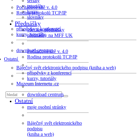
seriály
tutoriály
Počítačové sítě v. 4.0
kurzy
Rodina protokolů TCP/IP
slovníky
Přednášky
příspěvky z konferencí
všechny přednášky
kurzy, tutoriály
přednášky na MFF UK
download centrum
Počítačové sítě v. 4.0
Rodina protokolů TCP/IP
Ostatní
Báječný svět elektronického podpisu (kniha a web)
příspěvky z konferencí
kurzy, tutoriály
Muzeum Internetu .cz
download centrum
Ostatní
moje osobní stránky
Báječný svět elektronického
podpisu
(kniha a web)