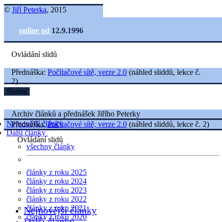
©
Jiří Peterka
, 2015
online od
12.9.1996
Ovládání slidů
Přednáška:
Počítačové sítě, verze 2.0
(náhled sliddů, lekce č.
2)
Rozbal
Archiv článků a přednášek Jiřího Peterky
Nejnovější články
Přednáška:
Počítačové sítě, verze 2.0
(náhled sliddů, lekce č. 2)
Další články
Ovládání slidů
všechny články
články z roku 2025
články z roku 2024
články z roku 2023
články z roku 2022
články z roku 2021
Nejnovější články
články z roku 2020
Další články