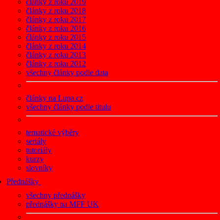
články z roku 2019
články z roku 2018
články z roku 2017
články z roku 2016
články z roku 2015
články z roku 2014
články z roku 2013
články z roku 2012
všechny články podle data
články na Lupa.cz
všechny články podle titulu
tematické výběry
seriály
tutoriály
kurzy
slovníky
Přednášky
všechny přednášky
přednášky na MFF UK