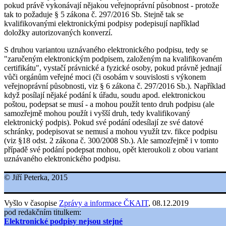
pokud právě vykonávají nějakou veřejnoprávní působnost - protože
tak to požaduje § 5 zákona č. 297/2016 Sb. Stejně tak se
kvalifikovanými elektronickými podpisy podepisují například
doložky autorizovaných konverzí.
S druhou variantou uznávaného elektronického podpisu, tedy se
"zaručeným elektronickým podpisem, založeným na kvalifikovaném
certifikátu", vystačí právnické a fyzické osoby, pokud právně jednají
vůči orgánům veřejné moci (či osobám v souvislosti s výkonem
veřejnoprávní působnosti, viz § 6 zákona č. 297/2016 Sb.). Například
když posílají nějaké podání k úřadu, soudu apod. elektronickou
poštou, podepsat se musí - a mohou použít tento druh podpisu (ale
samozřejmě mohou použít i vyšší druh, tedy kvalifikovaný
elektronický podpis). Pokud své podání odesílají ze své datové
schránky, podepisovat se nemusí a mohou využít tzv. fikce podpisu
(viz §18 odst. 2 zákona č. 300/2008 Sb.). Ale samozřejmě i v tomto
případě své podání podepsat mohou, opět kteroukoli z obou variant
uznávaného elektronického podpisu.
© Jiří Peterka, 2015
Vyšlo v časopise
Zprávy a informace ČKAIT
, 08.12.2019
pod redakčním titulkem:
Elektronické podpisy nejsou stejné