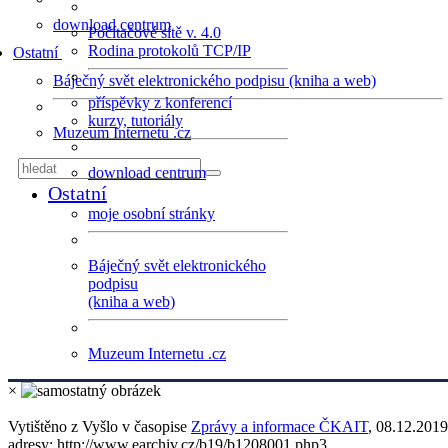
download centrum
Počítačové sítě v. 4.0
Rodina protokolů TCP/IP
Ostatní
Báječný svět elektronického podpisu (kniha a web)
příspěvky z konferencí
kurzy, tutoriály
Muzeum Internetu .cz
download centrum
Ostatní
moje osobní stránky
Báječný svět elektronického
podpisu
(kniha a web)
Muzeum Internetu .cz
×
Vytištěno z
Vyšlo v časopise
Zprávy a informace ČKAIT
, 08.12.2019
adresy: http://www.earchiv.cz/b19/b1208001.php3