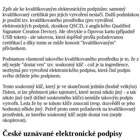
Zpět ale ke kvalifikovaným elektronickým podpisům: samotný
kvalifikovaný certifikát pro jejich vytvoření nestačí. Další podmínkou
je použití tzv. kvalifikovaného prostředku (pro vytváření
elektronických podpisů, zkratkou QSCD, z anglického Qualified
Signature Creation Device). Jde obvykle o čipovou kartu (případně
USB token) - ale takovou, která úspěšně prošla požadovanou
certifikací a díky tomu se může honosit "kvalifikovaným"
přívlastkem.
Podstatnou vlastností takového kvalifikovaného prostředku je to, že z
něj nejde "dostat ven" tzv. soukromý klíč - což je ta ingredience,
nezbytná pro vytvoření elektronického podpisu, která činí podpis
svého držitele jeho podpisem.
Tento soukromý klíč, který je ve skutečnosti jedním (hodně velkým)
číslem, si lze představit jako tajemství, které nezná nikdo jiný - a tak
nikdo jiný (než držitel soukromého klíče) nemůže takovýto podpis
vytvořit. Leda že by se tohoto klíče zmocnil (resp. dozvěděl se jeho
hodnotu) někdo jiný. Právě proto onen požadavek na kvalifikovaný
prostředek, ze kterého soukromý klíč nejde dostat ven (nejde
okopírovat).
České uznávané elektronické podpisy