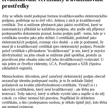
prostředky
Aby se někdo mohl podepsat formou kvalifikovaného elektronického
podpisu, potřebuje na to dvě věci. Jednou z nich je kvalifikovaný
certifikát. Ten si můžeme představit jako jakési osvědčení, které se
(automaticky) přikládá ke každému podpisu, aby podle něj příjemce
podepsaného dokumentu poznal, komu podpis patří - tomu, kdo je v
certifikátu uveden jako jeho držitel. I certifikátů, podobně jako
elektronických podpisů, existuje více druhů - a zde je podstatné, že
musí jít o kvalifikovaný certifikát (pro elektronický podpis). Protože
právě certifikát s přívlastkem "kvalifikovaný" je ten, který je nejvíce
důvěryhodný: na jeho obsah se můžeme plně spoléhat, protože za
pravdivost jeho obsahu nám ručí jeho (kvalifikovaný) vydavatel. U
nás jeden ze čtveřice eIdentity, I.CA, PostSignum a SZR (Správa
základních registrů).
Mimochodem: důvodem, proč zaručený elektronický podpis obecně
nezaručuje identitu podepsané osoby, je to že neklade žádný
požadavek na kvalitu (důvěryhodnost) certifikátu. Vystačí si i s
takovým certifikátem, který není kvalifikovaný - ale třeba jen
testovací. Tedy takový, který si někdo vyrobí sám a napíše si do něj
cokoli, co vůbec nemusí být pravdou. Například že držitelem
certifikátu, a tím i podepsanou osobou, je někdo úplně jiný, kdo třeba
ani nemusí existovat.