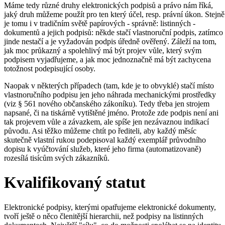
Máme tedy různé druhy elektronických podpisů a právo nám říká,
jaký druh můžeme použít pro ten který účel, resp. právní úkon. Stejně
je tomu i v tradičním světě papírových - správně: listinných -
dokumentů a jejich podpisů: někde stačí vlastnoruční podpis, zatímco
jinde nestačí a je vyžadován podpis úředně ověřený. Záleží na tom,
jak moc průkazný a spolehlivý má být projev vůle, který svým
podpisem vyjadřujeme, a jak moc jednoznačně má být zachycena
totožnost podepisující osoby.
Naopak v některých případech (tam, kde je to obvyklé) stačí místo
vlastnoručního podpisu jen jeho náhrada mechanickými prostředky
(viz § 561 nového občanského zákoníku). Tedy třeba jen strojem
napsané, či na tiskárně vytištěné jméno. Protože zde podpis není ani
tak projevem vůle a závazkem, ale spíše jen nezávaznou indikací
původu. Asi těžko můžeme chtít po řediteli, aby každý měsíc
skutečně vlastní rukou podepisoval každý exemplář průvodního
dopisu k vyúčtování služeb, které jeho firma (automatizovaně)
rozesílá tisícům svých zákazníků.
Kvalifikovaný statut
Elektronické podpisy, kterými opatřujeme elektronické dokumenty,
tvoří ještě o něco členitější hierarchii, než podpisy na listinných