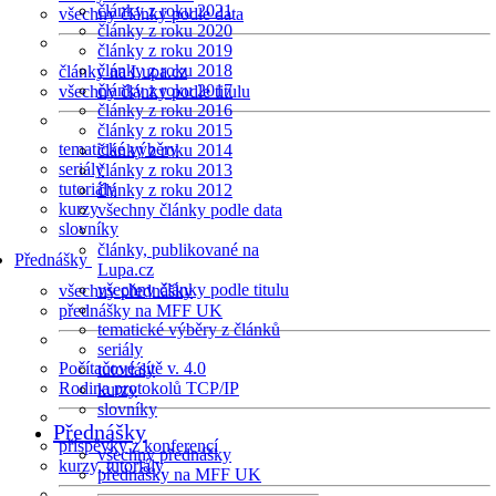
články z roku 2021
všechny články podle data
články z roku 2020
články z roku 2019
články z roku 2018
články na Lupa.cz
články z roku 2017
všechny články podle titulu
články z roku 2016
články z roku 2015
tematické výběry
články z roku 2014
seriály
články z roku 2013
tutoriály
články z roku 2012
kurzy
všechny články podle data
slovníky
články, publikované na
Přednášky
Lupa.cz
všechny články podle titulu
všechny přednášky
přednášky na MFF UK
tematické výběry z článků
seriály
Počítačové sítě v. 4.0
tutoriály
Rodina protokolů TCP/IP
kurzy
slovníky
Přednášky
příspěvky z konferencí
všechny přednášky
kurzy, tutoriály
přednášky na MFF UK