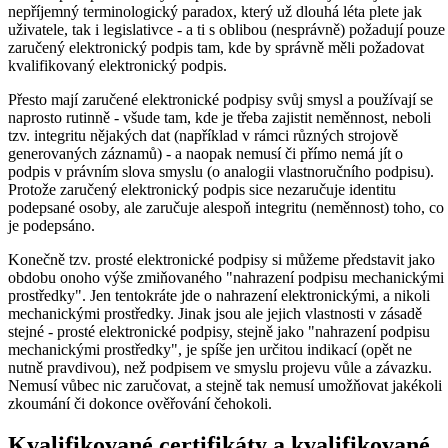
nepříjemný terminologický paradox, který už dlouhá léta plete jak
uživatele, tak i legislativce - a ti s oblibou (nesprávně) požadují pouze
zaručený elektronický podpis tam, kde by správně měli požadovat
kvalifikovaný elektronický podpis.
Přesto mají zaručené elektronické podpisy svůj smysl a používají se
naprosto rutinně - všude tam, kde je třeba zajistit neměnnost, neboli
tzv. integritu nějakých dat (například v rámci různých strojově
generovaných záznamů) - a naopak nemusí či přímo nemá jít o
podpis v právním slova smyslu (o analogii vlastnoručního podpisu).
Protože zaručený elektronický podpis sice nezaručuje identitu
podepsané osoby, ale zaručuje alespoň integritu (neměnnost) toho, co
je podepsáno.
Konečně tzv. prosté elektronické podpisy si můžeme představit jako
obdobu onoho výše zmiňovaného "nahrazení podpisu mechanickými
prostředky". Jen tentokráte jde o nahrazení elektronickými, a nikoli
mechanickými prostředky. Jinak jsou ale jejich vlastnosti v zásadě
stejné - prosté elektronické podpisy, stejně jako "nahrazení podpisu
mechanickými prostředky", je spíše jen určitou indikací (opět ne
nutně pravdivou), než podpisem ve smyslu projevu vůle a závazku.
Nemusí vůbec nic zaručovat, a stejně tak nemusí umožňovat jakékoli
zkoumání či dokonce ověřování čehokoli.
Kvalifikované certifikáty a kvalifikované