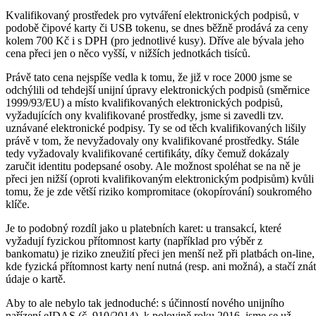
Kvalifikovaný prostředek pro vytváření elektronických podpisů, v
podobě čipové karty či USB tokenu, se dnes běžně prodává za ceny
kolem 700 Kč i s DPH (pro jednotlivé kusy). Dříve ale bývala jeho
cena přeci jen o něco vyšší, v nižších jednotkách tisíců.
Právě tato cena nejspíše vedla k tomu, že již v roce 2000 jsme se
odchýlili od tehdejší unijní úpravy elektronických podpisů (směrnice
1999/93/EU) a místo kvalifikovaných elektronických podpisů,
vyžadujících ony kvalifikované prostředky, jsme si zavedli tzv.
uznávané elektronické podpisy. Ty se od těch kvalifikovaných lišily
právě v tom, že nevyžadovaly ony kvalifikované prostředky. Stále
tedy vyžadovaly kvalifikované certifikáty, díky čemuž dokázaly
zaručit identitu podepsané osoby. Ale možnost spoléhat se na ně je
přeci jen nižší (oproti kvalifikovaným elektronickým podpisům) kvůli
tomu, že je zde větší riziko kompromitace (okopírování) soukromého
klíče.
Je to podobný rozdíl jako u platebních karet: u transakcí, které
vyžadují fyzickou přítomnost karty (například pro výběr z
bankomatu) je riziko zneužití přeci jen menší než při platbách on-line,
kde fyzická přítomnost karty není nutná (resp. ani možná), a stačí znát
údaje o kartě.
Aby to ale nebylo tak jednoduché: s účinností nového unijního
nařízení eIDAS (č. 910/2014), k polovině roku 2016, jsme se už