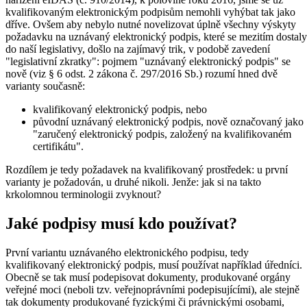
kvalifikovaným elektronickým podpisům nemohli vyhýbat tak jako
dříve. Ovšem aby nebylo nutné novelizovat úplně všechny výskyty
požadavku na uznávaný elektronický podpis, které se mezitím dostaly
do naší legislativy, došlo na zajímavý trik, v podobě zavedení
"legislativní zkratky": pojmem "uznávaný elektronický podpis" se
nově (viz § 6 odst. 2 zákona č. 297/2016 Sb.) rozumí hned dvě
varianty současně:
kvalifikovaný elektronický podpis, nebo
původní uznávaný elektronický podpis, nově označovaný jako
"zaručený elektronický podpis, založený na kvalifikovaném
certifikátu".
Rozdílem je tedy požadavek na kvalifikovaný prostředek: u první
varianty je požadován, u druhé nikoli. Jenže: jak si na takto
krkolomnou terminologii zvyknout?
Jaké podpisy musí kdo používat?
První variantu uznávaného elektronického podpisu, tedy
kvalifikovaný elektronický podpis, musí používat například úředníci.
Obecně se tak musí podepisovat dokumenty, produkované orgány
veřejné moci (neboli tzv. veřejnoprávními podepisujícími), ale stejně
tak dokumenty produkované fyzickými či právnickými osobami,