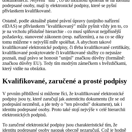
dokumentech. Největší "sílu", co do možnosti spoléhat se na identitu
podepsané osoby, mají ty elektronické podpisy, které se pyšní
přívlastkem kvalifikované.
Ostatně, podle aktuálně platné právní úpravy (unijního nařízení
eIDAS) se přívlastkem "kvalifikovaný" může pyšnit vždy jen to, co
je na vrcholu příslušné hierarchie - co musí splňovat nejpřísnější
požadavky, stanovené zákonem (resp. nařízením), a na co se díky
tomu můžeme v nejvyšší míře spoléhat. A abychom takové
kvalifikované elektronické podpisy, či třeba kvalifikované certifikáty,
kvalifikované poskytovatele či kvalifikované služby co nejsnáze
poznali, mají právo se honosit "unijní" značkou důvěry (formálně:
značkou důvěry EU). Tedy tím modrým zámečkem s hvězdičkami,
který vidíte na obrázku.
Kvalifikované, zaručené a prosté podpisy
V prvním přiblížení si můžeme říci, že kvalifikované elektronické
podpisy jsou ty, které zaručují jak autenticitu dokumentu (že se od
podepsání nezměnil, a jde tedy o "ten původní" dokument), tak i
identitu podepsané osoby. Proto také stojí nejvýše v celé hierarchii
elektronických podpisů.
To zaručené elektronické podpisy jsou charakteristické tím, že
identitu podepsané osoby naopak obecně nezaručují. Což je hodně