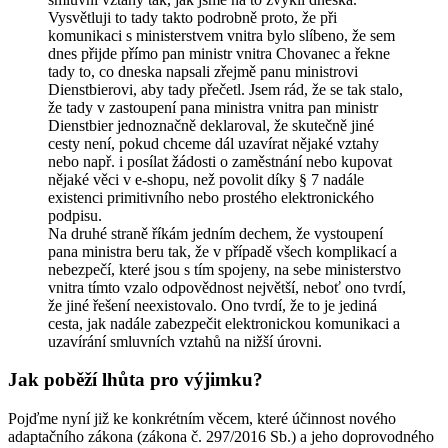
Vysvětluji to tady takto podrobně proto, že při
komunikaci s ministerstvem vnitra bylo slíbeno, že sem
dnes přijde přímo pan ministr vnitra Chovanec a řekne
tady to, co dneska napsali zřejmě panu ministrovi
Dienstbierovi, aby tady přečetl. Jsem rád, že se tak stalo,
že tady v zastoupení pana ministra vnitra pan ministr
Dienstbier jednoznačně deklaroval, že skutečně jiné
cesty není, pokud chceme dál uzavírat nějaké vztahy
nebo např. i posílat žádosti o zaměstnání nebo kupovat
nějaké věci v e-shopu, než povolit díky § 7 nadále
existenci primitivního nebo prostého elektronického
podpisu.
Na druhé straně říkám jedním dechem, že vystoupení
pana ministra beru tak, že v případě všech komplikací a
nebezpečí, které jsou s tím spojeny, na sebe ministerstvo
vnitra tímto vzalo odpovědnost největší, neboť ono tvrdí,
že jiné řešení neexistovalo. Ono tvrdí, že to je jediná
cesta, jak nadále zabezpečit elektronickou komunikaci a
uzavírání smluvních vztahů na nižší úrovni.
Jak poběží lhůta pro výjimku?
Pojďme nyní již ke konkrétním věcem, které účinnost nového
adaptačního zákona (zákona č. 297/2016 Sb.) a jeho doprovodného