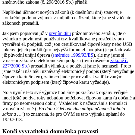
změnového zákona (č. 298/2016 Sb.) přináší.
Například účinnost nových zákonů (k dnešnímu dni) stanovuje
konkrétní podobu výjimek z unijního nařízení, které jsme si v těchto
zákonech prosadili.
Jak jsem popisoval již v
prvním dílu
prázdninového seriálu, jde o
výjimku z povinnosti používat tzv. kvalifikované prostředky pro
vytváření el. podpisů, což jsou certifikované čipové karty nebo USB
tokeny: jejich použití (pro nejvyšší formu el. podpisu) je požadovala
již původní unijní úprava (
směrnice 1999/93/ES
), ale my jsme si
v našem zákoně o elektronickém podpisu (nyní rušeném
zákoně č.
227/2000 Sb.
) prosadili výjimku, a používat jsme je nemuseli. Proto
jsme také u nás měli uznávaný elektronický podpis (který nevyžaduje
čipovou kartu/token), zatímco jinde pracovali s kvalifikovaným
elektronickým podpisem (který čipovou kartu vyžaduje).
No a nyní v této své výjimce hodláme pokračovat: orgány veřejné
moci ještě po dva roky nebudou potřebovat čipovou kartu (a občané a
firmy po neomezenou dobu). Vzhledem k načasování a formulaci
v novém zákoně („
Po dobu 2 let ode dne nabytí účinnosti tohoto
zákona …
“) to znamená, že pro OVM se tato výjimka uplatní do
19.9.2018.
Končí vyvratitelná domněnka pravosti