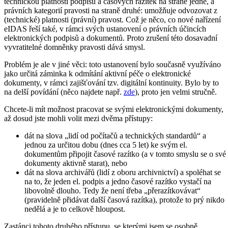
technickou platností podpisů a časových razítek na straně jedné, a
právních kategorií pravosti na straně druhé: umožňuje odvozovat z
(technické) platnosti (právní) pravost. Což je něco, co nové nařízení
eIDAS řeší také, v rámci svých ustanovení o právních účincích
elektronických podpisů a dokumentů. Proto zrušení této dosavadní
vyvratitelné domněnky pravosti dává smysl.
Problém je ale v jiné věci: toto ustanovení bylo současně využíváno
jako určitá záminka k odmítání aktivní péče o elektronické
dokumenty, v rámci zajišťování tzv. digitální kontinuity. Bylo by to
na delší povídání (něco najdete např.
zde
), proto jen velmi stručně.
Chcete-li mít možnost pracovat se svými elektronickými dokumenty,
až dosud jste mohli volit mezi dvěma přístupy:
dát na slova „lidí od počítačů a technických standardů“ a
jednou za určitou dobu (dnes cca 5 let) ke svým el.
dokumentům připojit časové razítko (a v tomto smyslu se o své
dokumenty aktivně starat), nebo
dát na slova archivářů (lidí z oboru archivnictví) a spoléhat se
na to, že jeden el. podpis a jedno časové razítko vystačí na
libovolně dlouho. Tedy že není třeba „přerazítkovávat“
(pravidelně přidávat další časová razítka), protože to prý nikdo
nedělá a je to celkově hloupost.
Zastánci tohoto druhého přístupu, se kterými jsem se osobně