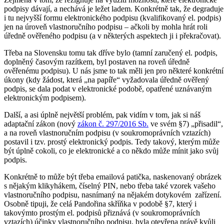
podpisy dávají, a nechává je ležet ladem. Konkrétně tak, že degraduje
i tu nejvyšší formu elektronického podpisu (kvalifikovaný el. podpis)
jen na úroveň vlastnoručního podpisu – ačkoli by mohla hrát roli
úředně ověřeného podpisu (a v některých aspektech ji i překračovat).
Třeba na Slovensku tomu tak dříve bylo (tamní zaručený el. podpis,
doplněný časovým razítkem, byl postaven na roveň úředně
ověřenému podpisu). U nás jsme to tak měli jen pro některé konkrétní
úkony (kdy žádost, která „na papíře“ vyžadovala úředně ověřený
podpis, se dala podat v elektronické podobě, opatřené uznávaným
elektronickým podpisem).
Další, a asi úplně největší problém, pak vidím v tom, jak si náš
adaptační zákon (nový
zákon č. 297/2016 Sb.
ve svém §7) „přisadil“,
a na roveň vlastnoručním podpisu (v soukromoprávních vztazích)
postavil i tzv. prostý elektronický podpis. Tedy takový, kterým může
být úplně cokoli, co je elektronické a co někdo může mínit jako svůj
podpis.
Konkrétně to může být třeba emailová patička, naskenovaný obrázek
s nějakým klikyhákem, číselný PIN, nebo třeba také vzorek vašeho
vlastnoručního podpisu, nasnímaný na nějakém dotykovém zařízení.
Osobně tipuji, že celá Pandořina skříňka v podobě §7, který i
takovýmto prostým el. podpisů přiznává (v soukromoprávních
vztazích) účinky vlastnoručního podpisu, byla otevřena právě kvůli