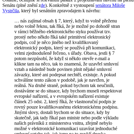
Senátu (plné znění z
de
). Konkrétně z vystoupení
senátora Miloše
Vystrčila
, který byl senátním zpravodajem k návrhu:
… nás zajímal obsah § 7, který, když to volně přeženu
nebo volně řeknu, tak říká, že je možné po dohodě stran
v rámci běžného elektronického styku používat tzv.
prostý nebo někdo říká také primitivní elektronický
podpis, což je něco jiného než kvalifikovaný
elektronický podpis, který se používá při komunikaci,
velmi zjednodušeně řečeno, s úřady. Obava, jestli § 7
potom nezpůsobí, že když si někdo otevře e-mail a
klikne tam na něco, tak to znamená, že uzavřel smluvní
vztah a následně bude povinen plnit nějaké smluvní
závazky, které ani podepsat nechtěl, existuje. A pokud
schválíme tento zákon v podobě, jak je navržen, je
reálná. Na druhé straně, pokud bychom tak neučinili,
dostáváme se do situace, kdy bychom museli respektovat
evropské nařízení, a v evropském nařízení existuje
článek 25 odst. 2, který říká, že vlastnoruční podpis je
rovný pouze kvalifikovanému elektronickému podpisu.
Jinými slovy, dostali bychom se do situace, kdy by
skutečně, jak tady říkal pan ministr nebo podle výkladu
našich právníků z ministerstva vnitra, zřejmě nebylo
možné v elektronické komunikaci uzavírat jednoduché
smluvní vztahy tak, jak jsme na to zvyklí dneska.