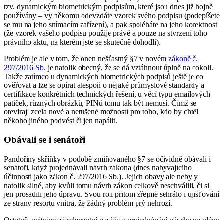
tzv. dynamickým biometrickým podpisům, které jsou dnes již hojně
používány – vy někomu odevzdáte vzorek svého podpisu (podepíšete
se mu na jeho snímacím zařízení), a pak spoléháte na jeho korektnost
(že vzorek vašeho podpisu použije právě a pouze na stvrzení toho
právního aktu, na kterém jste se skutečně dohodli).
Problém je ale v tom, že onen nešťastný §7 v novém
zákoně č.
297/2016 Sb.
je natolik obecný, že se dá vztáhnout úplně na cokoli.
Takže zatímco u dynamických biometrických podpisů ještě je co
ověřovat a lze se opírat alespoň o nějaké průmyslové standardy a
certifikace konkrétních technických řešení, u věcí typu emailových
patiček, různých obrázků, PINů tomu tak být nemusí. Čímž se
otevírají zcela nové a netušené možnosti pro toho, kdo by chtěl
někoho jiného podvést či jen napálit.
Obávali se i senátoři
Pandořiny skříňky v podobě zmiňovaného §7 se očividně obávali i
senátoři, když projednávali návrh zákona (dnes nabývajícího
účinnosti jako zákon č. 297/2016 Sb.). Jejich obavy ale nebyly
natolik silné, aby kvůli tomu návrh zákon celkově neschválili, či si
jen prosadili jeho úpravu. Svou roli přitom zřejmě sehrálo i ujišťování
ze strany resortu vnitra, že žádný problém prý nehrozí.
Ostatně, ocitujme si relevantní pasáže z projednávání návrhu na plénu