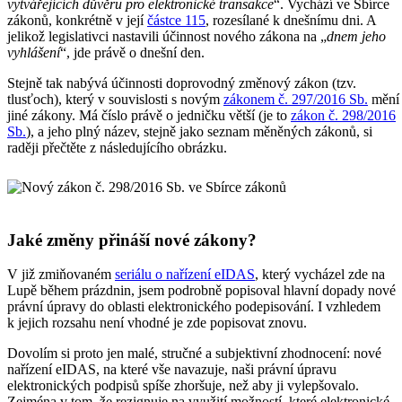
vytvářejících důvěru pro elektronické transakce
“. Vychází ve Sbírce
zákonů, konkrétně v její
částce 115
, rozesílané k dnešnímu dni. A
jelikož legislativci nastavili účinnost nového zákona na „
dnem jeho
vyhlášení
“, jde právě o dnešní den.
Stejně tak nabývá účinnosti doprovodný změnový zákon (tzv.
tlusťoch), který v souvislosti s novým
zákonem č. 297/2016 Sb.
mění
jiné zákony. Má číslo právě o jedničku větší (je to
zákon č. 298/2016
Sb.
), a jeho plný název, stejně jako seznam měněných zákonů, si
raději přečtěte z následujícího obrázku.
Jaké změny přináší nové zákony?
V již zmiňovaném
seriálu o nařízení eIDAS
, který vycházel zde na
Lupě během prázdnin, jsem podrobně popisoval hlavní dopady nové
právní úpravy do oblasti elektronického podepisování. I vzhledem
k jejich rozsahu není vhodné je zde popisovat znovu.
Dovolím si proto jen malé, stručné a subjektivní zhodnocení: nové
nařízení eIDAS, na které vše navazuje, naši právní úpravu
elektronických podpisů spíše zhoršuje, než aby ji vylepšovalo.
Zejména v tom, že rezignuje na využití možností, které elektronické