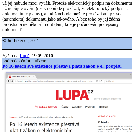
už jej nebude moci využít. Protože elektronický podpis na dokumentu
již nepůjde ověřit (resp. nepůjde prokázat, že elektronický podpis na
dokumentu je platný), a tudíž nebude možné prokázat ani pravost
(autenticitu) dokumentu jako takového. A bez toho by jej žádná
protistrana neměla přijmout (tam, kde je požadován podepsaný
dokument).
© Jiří Peterka, 2015
Vyšlo na
Lupě
, 19.09.2016
pod redakčním titulkem:
Po 16 letech své existence přestává platit zákon o el. podpisu