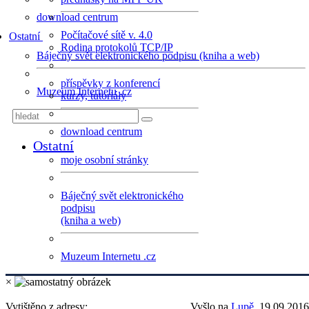
download centrum
Počítačové sítě v. 4.0
Ostatní
Rodina protokolů TCP/IP
Báječný svět elektronického podpisu (kniha a web)
příspěvky z konferencí
Muzeum Internetu .cz
kurzy, tutoriály
download centrum
Ostatní
moje osobní stránky
Báječný svět elektronického
podpisu
(kniha a web)
Muzeum Internetu .cz
×
Vytištěno z adresy:
Vyšlo na
Lupě
, 19.09.2016