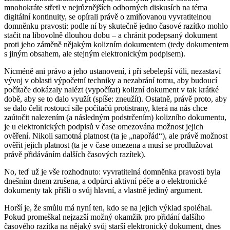
mnohokráte střetl v nejrůznějších odborných diskusích na téma
digitální kontinuity, se opírali právě o zmiňovanou vyvratitelnou
domněnku pravosti: podle ní by skutečně jedno časové razítko mohlo
stačit na libovolně dlouhou dobu – a chránit podepsaný dokument
proti jeho záměně nějakým kolizním dokumentem (tedy dokumentem
s jiným obsahem, ale stejným elektronickým podpisem).
Nicméně ani právo a jeho ustanovení, i při sebelepší vůli, nezastaví
vývoj v oblasti výpočetní techniky a nezabrání tomu, aby budoucí
počítače dokázaly nalézt (vypočítat) kolizní dokument v tak krátké
době, aby se to dalo využít (spíše: zneužít). Ostatně, právě proto, aby
se dalo čelit rostoucí síle počítačů protistrany, která na nás chce
zaútočit nalezením (a následným podstrčením) kolizního dokumentu,
je u elektronických podpisů v čase omezována možnost jejich
ověření. Nikoli samotná platnost (ta je „napořád“), ale právě možnost
ověřit jejich platnost (ta je v čase omezena a musí se prodlužovat
právě přidáváním dalších časových razítek).
No, teď už je vše rozhodnuto: vyvratitelná domněnka pravosti byla
dnešním dnem zrušena, a odpůrci aktivní péče a o elektronické
dokumenty tak přišli o svůj hlavní, a vlastně jediný argument.
Horší je, že smůlu má nyní ten, kdo se na jejich výklad spoléhal.
Pokud promeškal nejzazší možný okamžik pro přidání dalšího
časového razítka na nějaký svůj starší elektronický dokument, dnes