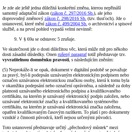
Je zde ale ještě jedna důležitá konkrétní změna, kterou nepřináší
samotný adaptační zákon (
zákon č. 297/2016 Sb.
), ale jeho
doprovodný změnový
zákon č. 298/2016 Sb.
(tzv. tlusťoch). Jde o
ustanovení, které mění
zákon č. 499/2004 Sb.
o archivnictví a spisové
službě, a na první pohled vypadá velmi nevinně:
9. V § 69a se odstavec 5 zrušuje.
Ve skutečnosti jde o dosti důležitou věc, která může mít pro někoho
dosti zásadní důsledky. Onen
rušený paragraf
totiž představuje tzv.
vyvratitelnou domněnku pravosti
, s následujícím zněním:
(5) Neprokáže-li se opak, dokument v digitální podobě se považuje
za pravý, byl-li podepsán uznávaným elektronickým podpisem nebo
označen uznávanou elektronickou značkou osoby, která k tomu byla
v okamžiku podepsání nebo označení oprávněna, a následně za doby
platnosti uznávaného elektronického podpisu a kvalifikovaného
certifikátu, na kterém je uznávaný elektronický podpis založen, nebo
uznávané elektronické značky a kvalifikovaného systémového
certifikátu, na kterém je uznávaná elektronická značka založena,
opatřen kvalifikovaným časovým razítkem. To platí i pro dokumenty
vzniklé z činnosti původců, kteří nejsou určenými původci.
Toto ustanovení představuje určitý „přechodový můstek“ mezi