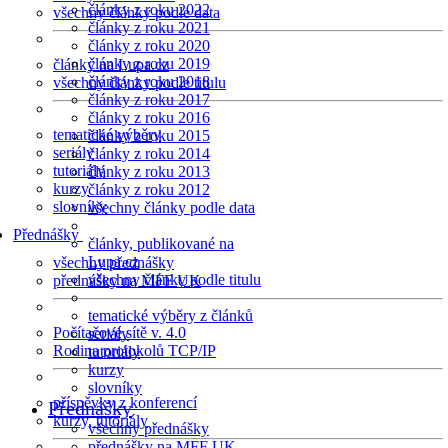
články z roku 2022
všechny články podle data
články z roku 2021
články z roku 2020
články z roku 2019
články na Lupa.cz
články z roku 2018
všechny články podle titulu
články z roku 2017
články z roku 2016
tematické výběry
články z roku 2015
seriály
články z roku 2014
tutoriály
články z roku 2013
kurzy
články z roku 2012
slovníky
všechny články podle data
Přednášky
články, publikované na
Lupa.cz
všechny přednášky
všechny články podle titulu
přednášky na MFF UK
tematické výběry z článků
Počítačové sítě v. 4.0
seriály
Rodina protokolů TCP/IP
tutoriály
kurzy
slovníky
příspěvky z konferencí
Přednášky
kurzy, tutoriály
všechny přednášky
přednášky na MFF UK