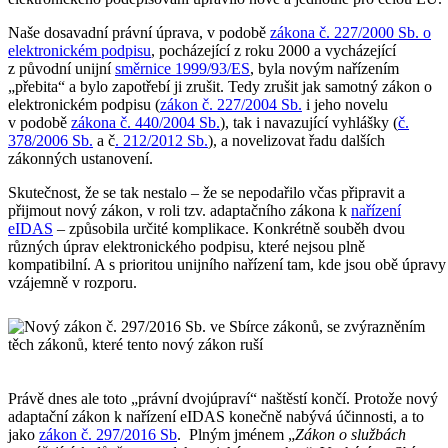
Naše dosavadní právní úprava, v podobě
zákona č. 227/2000 Sb. o
elektronickém podpisu
, pocházející z roku 2000 a vycházející
z původní unijní
směrnice 1999/93/ES
, byla novým nařízením
„přebita“ a bylo zapotřebí ji zrušit. Tedy zrušit jak samotný zákon o
elektronickém podpisu (
zákon č. 227/2004 Sb.
i jeho novelu
v podobě
zákona č. 440/2004 Sb.
), tak i navazující vyhlášky (
č.
378/2006 Sb.
a č
. 212/2012 Sb.
), a novelizovat řadu dalších
zákonných ustanovení.
Skutečnost, že se tak nestalo – že se nepodařilo včas připravit a
přijmout nový zákon, v roli tzv. adaptačního zákona k
nařízení
eIDAS
– způsobila určité komplikace. Konkrétně souběh dvou
různých úprav elektronického podpisu, které nejsou plně
kompatibilní. A s prioritou unijního nařízení tam, kde jsou obě úpravy
vzájemně v rozporu.
Právě dnes ale toto „právní dvojúpraví“ naštěstí končí. Protože nový
adaptační zákon k nařízení eIDAS konečně nabývá účinnosti, a to
jako
zákon č. 297/2016 Sb
. Plným jménem „
Zákon o službách