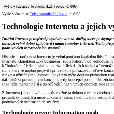
Vyšlo v časopise Telekomunikační revue, č. 6/98
Vyšlo v časopise
Telekomunikační revue
, č. 6/98
Technologie Internetu a jejich v
Dnešní Internet je nejčastěji vyzdvihován za služby, které poskytuje
nachází velmi dobré uplatnění i mimo samotný Internet. Tento příspěv
podnikových informačních systémů.
Historie a současnost Internetu je velmi poučnou kapitolou lidského sn
Internetu, charakteristická postupem "zdola nahoru", od jednoduššího
k "bohatšímu" řešení, plnému nejrůznějších dalších funkcí a "vymoženo
sítí, a který se naplno projevil i při vzniku a prosazování síťové ko
funkcí a užitečných vlastností. Když pak mělo dojít na praktickou re
dala plně za pravdu první koncepci, tedy koncepci postupného zdokona
snad ještě markantnější a do očí bijící, než v jiných oborech, kde se 
Z Internetu jako takového je tedy možné (a dokonce velmi vhodné) si
prosadit skromnější a méně dokonalé řešení, s definovanou cestou k da
podnikových informačních systémů.
Technologie první: Information push