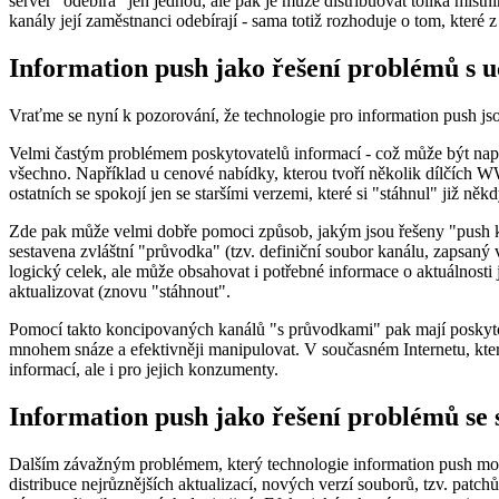
server "odebírá" jen jednou, ale pak je může distribuovat tolika mís
kanály její zaměstnanci odebírají - sama totiž rozhoduje o tom, které z
Information push jako řešení problémů s u
Vraťme se nyní k pozorování, že technologie pro information push jsou
Velmi častým problémem poskytovatelů informací - což může být napříkla
všechno. Například u cenové nabídky, kterou tvoří několik dílčích WW
ostatních se spokojí jen se staršími verzemi, které si "stáhnul" již někd
Zde pak může velmi dobře pomoci způsob, jakým jsou řešeny "push kan
sestavena zvláštní "průvodka" (tzv. definiční soubor kanálu, zapsaný
logický celek, ale může obsahovat i potřebné informace o aktuálnosti j
aktualizovat (znovu "stáhnout".
Pomocí takto koncipovaných kanálů "s průvodkami" pak mají poskytova
mnohem snáze a efektivněji manipulovat. V současném Internetu, který
informací, ale i pro jejich konzumenty.
Information push jako řešení problémů se
Dalším závažným problémem, který technologie information push mohou
distribuce nejrůznějších aktualizací, nových verzí souborů, tzv. patc