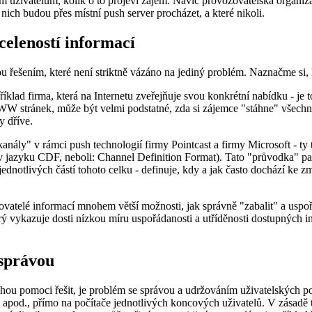
tním uživatelům, kolik o to projeví zájem. Navíc provozovatelská organ
 nich budou přes místní push server procházet, a které nikoli.
celeností informací
 řešením, které není striktně vázáno na jediný problém. Naznačme si, kt
d firma, která na Internetu zveřejňuje svou konkrétní nabídku - je to, ž
W stránek, může být velmi podstatné, zda si zájemce "stáhne" všechny 
y dříve.
ály" v rámci push technologií firmy Pointcast a firmy Microsoft - ty 
 v jazyku CDF, neboli: Channel Definition Format). Tato "průvodka" pak
ednotlivých částí tohoto celku - definuje, kdy a jak často dochází ke zm
telé informací mnohem větší možnosti, jak správně "zabalit" a uspořá
 vykazuje dosti nízkou míru uspořádanosti a utříděnosti dostupných in
 správou
 pomoci řešit, je problém se správou a udržováním uživatelských počít
hů apod., přímo na počítače jednotlivých koncových uživatelů. V zásadě 