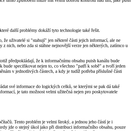
izace tímto způsobem může mít velmi dobrou kontrolu nad tím, jaké push
eré další problémy dokáží tyto technologie také řešit.
e uživatelé si "stahují" jen některé části jejich informací, ale ne
z nich, nebo zda si stáhne nejnovější verze jen některých, zatímco u
totiž předpokládají, že k informačnímu obsahu puish kanálu bude
 bude specifikovat nejen to, co všechno "patří k sobě" a tvoří jeden
ěnám v jednotlivých částech, a kdy je tudíž potřeba příslušné části
dat své informace do logických celků, se kterými se pak dá také
formací, je tato možnost velmi užitečná nejen pro poskytovatele
ačů. Tento problém je velmi široký, a jednou jeho částí je i
tedy jde o stejný úkol jako při distribuci informačního obsahu, pouze