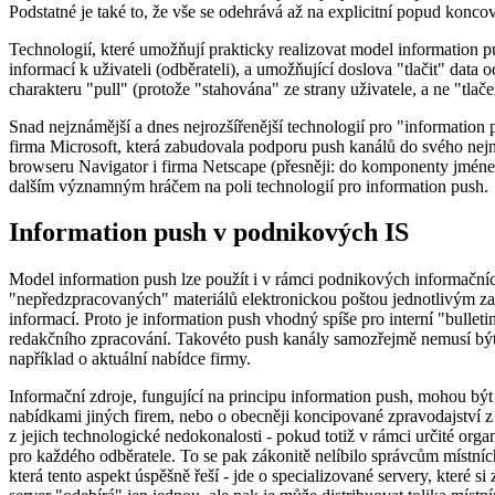
Podstatné je také to, že vše se odehrává až na explicitní popud konco
Technologií, které umožňují prakticky realizovat model information pu
informací k uživateli (odběrateli), a umožňující doslova "tlačit" data
charakteru "pull" (protože "stahována" ze strany uživatele, a ne "tlače
Snad nejznámější a dnes nejrozšířenější technologií pro "information 
firma Microsoft, která zabudovala podporu push kanálů do svého nejn
browseru Navigator i firma Netscape (přesněji: do komponenty jménem 
dalším významným hráčem na poli technologií pro information push.
Information push v podnikových IS
Model information push lze použít i v rámci podnikových informačních
"nepředzpracovaných" materiálů elektronickou poštou jednotlivým zaměs
informací. Proto je information push vhodný spíše pro interní "bulletin
redakčního zpracování. Takovéto push kanály samozřejmě nemusí být 
například o aktuální nabídce firmy.
Informační zdroje, fungující na principu information push, mohou bý
nabídkami jiných firem, nebo o obecněji koncipované zpravodajství z o
z jejich technologické nedokonalosti - pokud totiž v rámci určité or
pro každého odběratele. To se pak zákonitě nelíbilo správcům místních
která tento aspekt úspěšně řeší - jde o specializované servery, které 