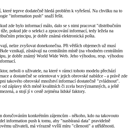
í, které teprve dodatečně hledá problém k vyřešení. Na chvilku na to
ogie "information push" snaží řešit.
kud zde bylo informací málo, dalo se s nimi pracovat "distribučním
tíže, pokud jde o selekci a zpracování informací, tedy ležela na
tribučním principu, je dobře známá elektronická pošta.
vávají, nelze zvyšovat donekonečna. Při větších objemech už musí
 někde vznikají, zůstávají na centrálním místě (na vhodném centrálním
principu, je dobře známý World Wide Web. Jeho výhodou, resp. výhodou
nformací.
aktor, neboli o uživatele, na které v rámci tohoto modelu přechází
rmace a dostatečně se orientovat v jejich obrovské nabídce - a právě zde
opni takovéto obrovské množství informací dostatečně "zvládnout".
ce od záplavy těch méně kvalitních či zcela bezvýznamných, a ještě
zená, a stojí jí v cestě zejména lidské faktory.
ým doručováním konkrétním zájemcům - někoho, kdo na takovouto
el information push k tomu, aby "nasbíraná data" pravidelně
vému uživateli, má výrazně vyšší míru "cílenosti" a utříděnosti.