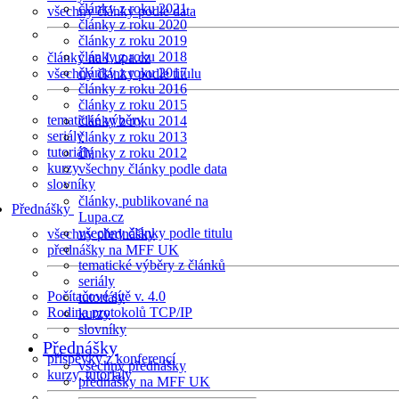
články z roku 2021
všechny články podle data
články z roku 2020
články z roku 2019
články z roku 2018
články na Lupa.cz
články z roku 2017
všechny články podle titulu
články z roku 2016
články z roku 2015
tematické výběry
články z roku 2014
seriály
články z roku 2013
tutoriály
články z roku 2012
kurzy
všechny články podle data
slovníky
články, publikované na
Přednášky
Lupa.cz
všechny články podle titulu
všechny přednášky
přednášky na MFF UK
tematické výběry z článků
seriály
Počítačové sítě v. 4.0
tutoriály
Rodina protokolů TCP/IP
kurzy
slovníky
Přednášky
příspěvky z konferencí
všechny přednášky
kurzy, tutoriály
přednášky na MFF UK