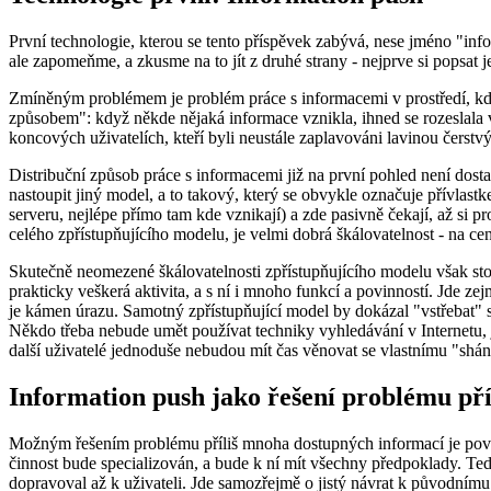
První technologie, kterou se tento příspěvek zabývá, nese jméno "info
ale zapomeňme, a zkusme na to jít z druhé strany - nejprve si popsat 
Zmíněným problémem je problém práce s informacemi v prostředí, kde 
způsobem": když někde nějaká informace vznikla, ihned se rozeslala vš
koncových uživatelích, kteří byli neustále zaplavováni lavinou čerstv
Distribuční způsob práce s informacemi již na první pohled není dost
nastoupit jiný model, a to takový, který se obvykle označuje přívlastk
serveru, nejlépe přímo tam kde vznikají) a zde pasivně čekají, až si
celého zpřístupňujícího modelu, je velmi dobrá škálovatelnost - na c
Skutečně neomezené škálovatelnosti zpřístupňujícího modelu však stojí 
prakticky veškerá aktivita, a s ní i mnoho funkcí a povinností. Jde ze
je kámen úrazu. Samotný zpřístupňující model by dokázal "vstřebat" s
Někdo třeba nebude umět používat techniky vyhledávání v Internetu, j
další uživatelé jednoduše nebudou mít čas věnovat se vlastnímu "sháněn
Information push jako řešení problému př
Možným řešením problému příliš mnoha dostupných informací je pov
činnost bude specializován, a bude k ní mít všechny předpoklady. Te
dopravoval až k uživateli. Jde samozřejmě o jistý návrat k původnímu 