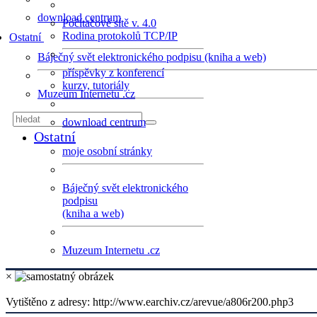
download centrum
Počítačové sítě v. 4.0
Rodina protokolů TCP/IP
Ostatní
Báječný svět elektronického podpisu (kniha a web)
příspěvky z konferencí
kurzy, tutoriály
Muzeum Internetu .cz
download centrum
Ostatní
moje osobní stránky
Báječný svět elektronického
podpisu
(kniha a web)
Muzeum Internetu .cz
×
Vytištěno z adresy: http://www.earchiv.cz/arevue/a806r200.php3