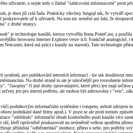
vého uživatele, a nejde tedy o žádné "zahlcování informacemi" proti jeh
sh, je dnes již celá řada. Prakticky všechny fungují tak, že vytváří sp
 od poskytovatele až k uživateli. Na tom nic nemění ani fakt, že dooprav
na" z druhé strany).
push" je technologie kanálů, kterou vytvořila firma PointCast, a použi
ovějšího browseru Internet Explorer verze 4.0. Funkčně analogické, i
Netcaster, která má práci s kanály na starosti). Tato technologie přit
 systémů, pro publikování interních informací - lze tak dosáhnout mnoh
tnancům. Na druhé straně to ale je náročnější pro rozesilatele informac
y", "časopisy" či jiné druhy zpravodajství, které přeci jen mají určitou 
určeny jen pro interní potřebu, ale mohou být adresovány i "ven", zá
t vůči podnikovým informačním systémům i vstupem, neboli zdrojem info
boru podnikání dané firmy apod.). V praxi se ale proti tomuto způsobu 
ganizace "odebíralo" informační obsah konkrétního push kanálu více za
 sítí, kteří oprávněně poukazovali na neúměrně velkou spotřebu přenoso
si zřizuje příslušná "odběratelská" instituce, přímo u sebe, pro potřeby 