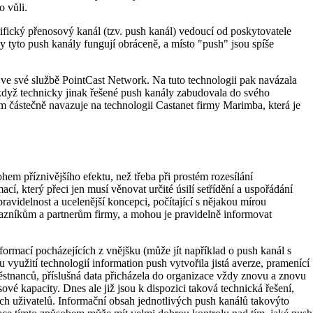
o vůli.
ecifický přenosový kanál (tzv. push kanál) vedoucí od poskytovatele
dy tyto push kanály fungují obráceně, a místo "push" jsou spíše
la ve své službě PointCast Network. Na tuto technologii pak navázala
 když technicky jinak řešené push kanály zabudovala do svého
om částečně navazuje na technologii Castanet firmy Marimba, která je
em příznivějšího efektu, než třeba při prostém rozesílání
í, který přeci jen musí věnovat určité úsilí setřídění a uspořádání
pravidelnost a ucelenější koncepci, počítající s nějakou mírou
kazníkům a partnerům firmy, a mohou je pravidelně informovat
rmací pocházejících z vnějšku (může jít například o push kanál s
využití technologií information push vytvořila jistá averze, pramenící
městnanců, příslušná data přicházela do organizace vždy znovu a znovu
vé kapacity. Dnes ale již jsou k dispozici taková technická řešení,
svých uživatelů. Informační obsah jednotlivých push kanálů takovýto