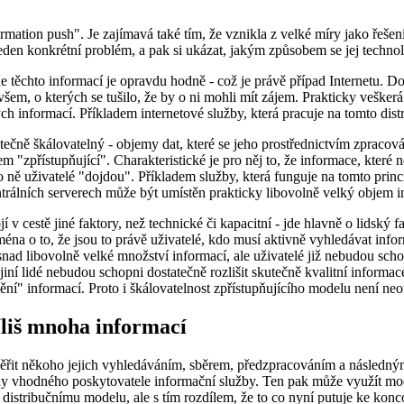
rmation push". Je zajímavá také tím, že vznikla z velké míry jako řešen
jeden konkrétní problém, a pak si ukázat, jakým způsobem se jej technol
těchto informací je opravdu hodně - což je právě případ Internetu. Do
em, o kterých se tušilo, že by o ni mohli mít zájem. Prakticky veškerá 
ých informací. Příkladem internetové služby, která pracuje na tomto dis
atečně škálovatelný - objemy dat, které se jeho prostřednictvím zpraco
em "zpřístupňující". Charakteristické je pro něj to, že informace, které
 pro ně uživatelé "dojdou". Příkladem služby, která funguje na tomto 
entrálních serverech může být umístěn prakticky libovolně velký objem i
v cestě jiné faktory, než technické či kapacitní - jde hlavně o lidský f
jména o to, že jsou to právě uživatelé, kdo musí aktivně vyhledávat info
nad libovolně velké množství informací, ale uživatelé již nebudou sch
iní lidé nebudou schopni dostatečně rozlišit skutečně kvalitní informa
í" informací. Proto i škálovatelnost zpřístupňujícího modelu není neome
íliš mnoha informací
ěřit někoho jejich vyhledáváním, sběrem, předzpracováním a následn
dy vhodného poskytovatele informační služby. Ten pak může využít mod
distribučnímu modelu, ale s tím rozdílem, že to co nyní putuje ke konco