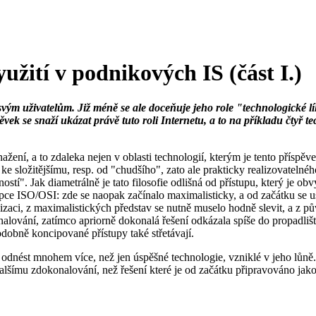
yužití v podnikových IS (část I.)
 svým uživatelům. Již méně se ale doceňuje jeho role "technologické lí
ek se snaží ukázat právě tuto roli Internetu, a to na příkladu čtyř te
ažení, a to zdaleka nejen v oblasti technologií, kterým je tento příspěv
 ke složitějšímu, resp. od "chudšího", zato ale prakticky realizovate
stí". Jak diametrálně je tato filosofie odlišná od přístupu, který je o
ncepce ISO/OSI: zde se naopak začínalo maximalisticky, a od začátku se
alizaci, z maximalistických představ se nutně muselo hodně slevit, a z
lování, zatímco apriorně dokonalá řešení odkázala spíše do propadliště
podobně koncipované přístupy také střetávají.
 odnést mnohem více, než jen úspěšné technologie, vzniklé v jeho lůně
lšímu zdokonalování, než řešení které je od začátku připravováno jako b