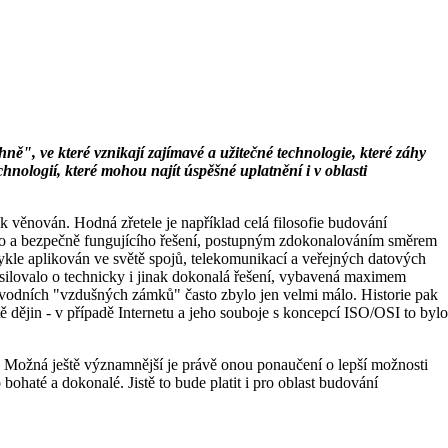
hně", ve které vznikají zajímavé a užitečné technologie, které záhy
chnologií, které mohou najít úspěšné uplatnění i v oblasti
ek věnován. Hodná zřetele je například celá filosofie budování
lného a bezpečně fungujícího řešení, postupným zdokonalováním směrem
bvykle aplikován ve světě spojů, telekomunikací a veřejných datových
 usilovalo o technicky i jinak dokonalá řešení, vybavená maximem
 původních "vzdušných zámků" často zbylo jen velmi málo. Historie pak
 dějin - v případě Internetu a jeho souboje s koncepcí ISO/OSI to bylo
. Možná ještě významnější je právě onou ponaučení o lepší možnosti
ohaté a dokonalé. Jistě to bude platit i pro oblast budování