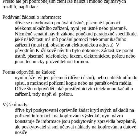
Přesto ale při podrobnějším čtení lze nalézt i mnoho zajímavých
rozdílů, například:
Podávání žádosti o informace:
dříve se navrhovalo podávání ústně, písemně i pomocí
telekomunikačního zařízení, nyní jen ústně nebo písemně.
Nicméně senátní návrh zákona poněkud paradoxně specifikuje,
jaké náležitosti má mít podání pomocí telekomunikačního
zařízení (musí mj. obsahovat elektronickou adresu). V
původním Kužílkově návrhu bylo dokonce: Žádost lze podat
ústně, písemně, telefonicky, faxem, elektronickou poštou nebo
jinou technicky proveditelnou formou.
Forma odpovědi na žádost:
nyní může být jen písemná (dříve i ústní), nebo nahlédnutím do
spisu, s možností pořízení kopie nebo na paměťovém médiu.
Dříve šlo odpovědět také prostřednictvím telekomunikačního
zařízení, tedy např. el. poštou.
Výše úhrady:
dříve byl poskytovatel oprávněn žádat krytí svých nákladů na
pořízení informací i na kopírování výsledků, nyní návrh
konstatuje že informace jsou poskytovány zpravidla bezplatně,
ale poskytovatel si smí účtovat náklady na kopírování a datové
nosiče