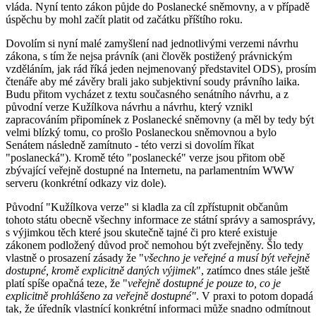
vláda. Nyní tento zákon půjde do Poslanecké sněmovny, a v případě
úspěchu by mohl začít platit od začátku příštího roku.
Dovolím si nyní malé zamyšlení nad jednotlivými verzemi návrhu
zákona, s tím že nejsa právník (ani člověk postižený právnickým
vzděláním, jak rád říká jeden nejmenovaný představitel ODS), prosím
čtenáře aby mé závěry brali jako subjektivní soudy právního laika.
Budu přitom vycházet z textu současného senátního návrhu, a z
původní verze Kužílkova návrhu a návrhu, který vznikl
zapracováním připomínek z Poslanecké sněmovny (a měl by tedy být
velmi blízký tomu, co prošlo Poslaneckou sněmovnou a bylo
Senátem následně zamítnuto - této verzi si dovolím říkat
"poslanecká"). Kromě této "poslanecké" verze jsou přitom obě
zbývající veřejně dostupné na Internetu, na parlamentním WWW
serveru (konkrétní odkazy viz dole).
Původní "Kužílkova verze" si kladla za cíl zpřístupnit občanům
tohoto státu obecně všechny informace ze státní správy a samosprávy,
s výjimkou těch které jsou skutečně tajné či pro které existuje
zákonem podložený důvod proč nemohou být zveřejněny. Šlo tedy
vlastně o prosazení zásady že "
všechno je veřejné a musí být veřejně
dostupné, kromě explicitně daných výjimek
", zatímco dnes stále ještě
platí spíše opačná teze, že "
veřejně dostupné je pouze to, co je
explicitně prohlášeno za veřejně dostupné"
. V praxi to potom dopadá
tak, že úředník vlastnící konkrétní informaci může snadno odmítnout