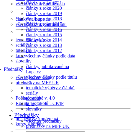
články z roku 2021
všechny články podle data
články z roku 2020
články z roku 2019
články z roku 2018
články na Lupa.cz
články z roku 2017
všechny články podle titulu
články z roku 2016
články z roku 2015
tematické výběry
články z roku 2014
seriály
články z roku 2013
tutoriály
články z roku 2012
kurzy
všechny články podle data
slovníky
články, publikované na
Přednášky
Lupa.cz
všechny články podle titulu
všechny přednášky
přednášky na MFF UK
tematické výběry z článků
seriály
Počítačové sítě v. 4.0
tutoriály
Rodina protokolů TCP/IP
kurzy
slovníky
Přednášky
příspěvky z konferencí
všechny přednášky
kurzy, tutoriály
přednášky na MFF UK