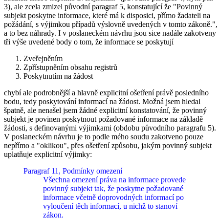
3), ale zcela zmizel původní paragraf 5, konstatující že "Povinný
subjekt poskytne informace, které má k disposici, přímo žadateli na
požádání, s výjimkou případů výslovně uvedených v tomto zákoně.",
a to bez náhrady. I v poslaneckém návrhu jsou sice nadále zakotveny
tři výše uvedené body o tom, že informace se poskytují
Zveřejněním
Zpřístupněním obsahu registrů
Poskytnutím na žádost
chybí ale podrobnější a hlavně explicitní ošetření právě posledního
bodu, tedy poskytování informací na žádost. Možná jsem hledal
špatně, ale nenašel jsem žádné explicitní konstatování, že povinný
subjekt je povinen poskytnout požadované informace na základě
žádosti, s definovanými výjimkami (obdobu původního paragrafu 5).
V poslaneckém návrhu je to podle mého soudu zakotveno pouze
nepřímo a "oklikou", přes ošetření způsobu, jakým povinný subjekt
uplatňuje explicitní výjimky:
Paragraf 11, Podmínky omezení
Všechna omezení práva na informace provede
povinný subjekt tak, že poskytne požadované
informace včetně doprovodných informací po
vyloučení těch informací, u nichž to stanoví
zákon.