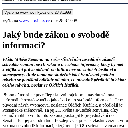
Vyšlo na www.novinky.cz dne 28.8.1998
Vyšlo na
www.novinky.cz
dne 28.8.1998
Jaký bude zákon o svobodě
informací?
Vláda Miloše Zemana na svém středečním zasedání v zásadě
schválila senátní návrh zákona o svobodě informací, který by měl
kodifikovat právo občanů na informace od státních institucí a
samosprávy. Bude tomu ale skutečně tak? Současná podoba
návrhu se poněkud odlišuje od toho, co původně předložil iniciátor
celého návrhu, poslanec Oldřich Kužílek.
Připomeňme si nejprve "legislativní trajektorii" návrhu zákona,
neformálně označovaného jako "zákon o svobodě informací". Jeho
původní návrh vypracoval poslanec Oldřich Kužílek, a předložil jej
Poslanecké sněmovně. Ta jej 21. května skutečně schválila, díky
čemuž mohl návrh tohoto zákona postoupit k projednávání do
Senátu. Ten jej ale odmítnul. Později však přišel s vlastní verzí návrhu
zákona o svobodě informací, který nyní (26.8.) schválila Zemanova