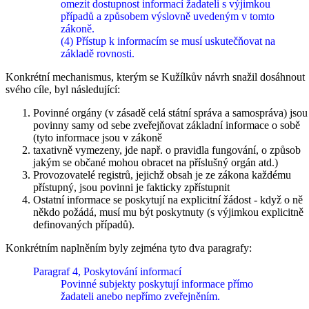
omezit dostupnost informací žadateli s výjimkou
případů a způsobem výslovně uvedeným v tomto
zákoně.
(4) Přístup k informacím se musí uskutečňovat na
základě rovnosti.
Konkrétní mechanismus, kterým se Kužílkův návrh snažil dosáhnout
svého cíle, byl následující:
Povinné orgány (v zásadě celá státní správa a samospráva) jsou
povinny samy od sebe zveřejňovat základní informace o sobě
(tyto informace jsou v zákoně
taxativně vymezeny, jde např. o pravidla fungování, o způsob
jakým se občané mohou obracet na příslušný orgán atd.)
Provozovatelé registrů, jejichž obsah je ze zákona každému
přístupný, jsou povinni je fakticky zpřístupnit
Ostatní informace se poskytují na explicitní žádost - když o ně
někdo požádá, musí mu být poskytnuty (s výjimkou explicitně
definovaných případů).
Konkrétním naplněním byly zejména tyto dva paragrafy:
Paragraf 4, Poskytování informací
Povinné subjekty poskytují informace přímo
žadateli anebo nepřímo zveřejněním.