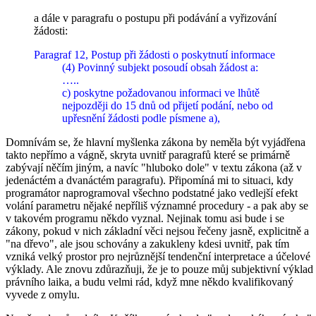
a dále v paragrafu o postupu při podávání a vyřizování
žádosti:
Paragraf 12, Postup při žádosti o poskytnutí informace
(4) Povinný subjekt posoudí obsah žádost a:
…..
c) poskytne požadovanou informaci ve lhůtě
nejpozději do 15 dnů od přijetí podání, nebo od
upřesnění žádosti podle písmene a),
Domnívám se, že hlavní myšlenka zákona by neměla být vyjádřena
takto nepřímo a vágně, skryta uvnitř paragrafů které se primárně
zabývají něčím jiným, a navíc "hluboko dole" v textu zákona (až v
jedenáctém a dvanáctém paragrafu). Připomíná mi to situaci, kdy
programátor naprogramoval všechno podstatné jako vedlejší efekt
volání parametru nějaké nepříliš významné procedury - a pak aby se
v takovém programu někdo vyznal. Nejinak tomu asi bude i se
zákony, pokud v nich základní věci nejsou řečeny jasně, explicitně a
"na dřevo", ale jsou schovány a zakukleny kdesi uvnitř, pak tím
vzniká velký prostor pro nejrůznější tendenční interpretace a účelové
výklady. Ale znovu zdůrazňuji, že je to pouze můj subjektivní výklad
právního laika, a budu velmi rád, když mne někdo kvalifikovaný
vyvede z omylu.