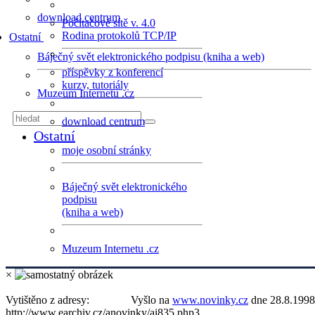
download centrum
Počítačové sítě v. 4.0
Rodina protokolů TCP/IP
Ostatní
Báječný svět elektronického podpisu (kniha a web)
příspěvky z konferencí
kurzy, tutoriály
Muzeum Internetu .cz
download centrum
Ostatní
moje osobní stránky
Báječný svět elektronického
podpisu
(kniha a web)
Muzeum Internetu .cz
×
Vytištěno z adresy:
Vyšlo na
www.novinky.cz
dne 28.8.1998
http://www.earchiv.cz/anovinky/ai835.php3