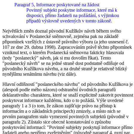
Paragraf 5, Informace poskytované na žádost
Povinný subjekt poskytne informace, které má k
disposici, přímo žadateli na požádání, s výjimkou
případů výslovně uvedených v tomto zákoně.
Největších změn doznal původní Kužílkův návrh během svého
schvalování v Poslanecké sněmovně, zejména pak na základě
připomínek vzešlých z ústavně právního výboru (a jeho usnesení č.
107 ze dne 29. dubna 1998). Zapracováním právě těchto připomínek
vzniknul text, o kterém Poslanecká sněmovna fakticky hlasovala
(tedy "poslanecký" návrh, jak si mu dovolím říkat). Tento
"poslanecký návrh" se na jedné straně dost podstatně odlišuje od
původního Kužílkova návrhu, a na druhé straně je relativně blízký
nynějšímu senátnímu návrhu (viz dále).
Hlavní odlišností "poslaneckého návrhu" od původního Kužílkova je
(alespoň podle mého názoru) odstranění úvodních paragrafů
deklarativního charakteru, které se snaží explicitně zakotvit povinnost
poskytovat informace každému, kdo o to požádá. Výše uvedené
paragrafy 1 a 3 (o tom, že zákon zajišťuje právo na přístup k
informacím a o základních principech) zmizely, a místo nich se
prvním paragrafem stalo vymezení povinných subjektů (původně v
paragrafu 2). Zůstalo sice obecné konstatování o způsobu
poskytování informací: "Povinné subjekty poskytují informace přímo
žadateli anebo nepřímo zveřejněním" (původně paragraf 4, nyní par.