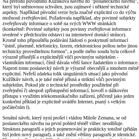
Na přerodu původního Kužílkova návrhu do "poslaneckého návrhu",
který byl sněmovnou schválen, jsou zajímavé i některé technické
aspekty. Například původní verze byla značně explicitní co do výčtu
možností zveřejňování. Požadovala například, aby povinné subjekty
zveřejňovaly informace o sobě na svých WWW stránkách
(konkrétně: Povinné subjekty jsou povinny zveřejňovat informace
uvedené v předchozím odstavci na internetové domácí stránce).
Kromě toho připouštěla podávání žádostí o poskytnutí informací
"ústně, písemně, telefonicky, faxem, elektronickou poštou nebo jinou
technicky proveditelnou formou", a podle mého soudu byla celkově
výrazně přísnější a explicitnější vůči povinným subjektům -
vlastníkům informací, čímž dávala větší šance žadatelům o informace.
Naproti tomu poslanecký návrh je výrazně obecnější a mnohem méně
explicitní. Neřeší zdaleka tolik singulárních situací jako původní
Kužílkův návrh, a je také méně přísná a striktní vůči povinným
subjektům. Pokud jde o technické prostředky použitelné při
zveřejnění či alespoň zpřístupnění informací, hovoří o dálkovém
přístupu s využitím telekomunikačního zařízení, přičemž jako jeden
konkrétní příklad je explicitně uváděn Internet, psaný s velkým
počátečním I).
Senátní návrh, který nyní prošel i vládou Miloše Zemana, se od
poslaneckého návrhu na první pohled téměř vůbec neodlišuje.
Struktura paragrafů a jejich pojmenování je prakticky totožné (přidán
byl jeden nový paragraf), a také znění většiny paragrafů je identické.