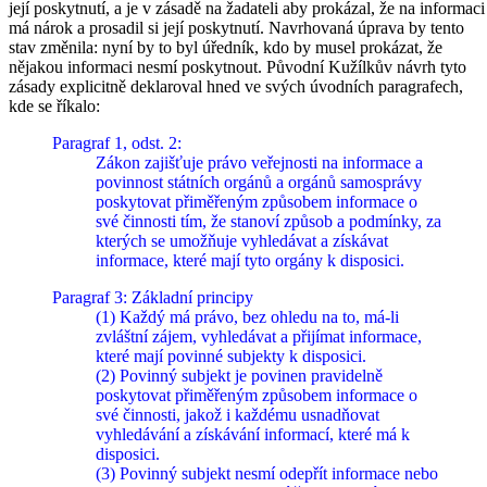
její poskytnutí, a je v zásadě na žadateli aby prokázal, že na informaci
má nárok a prosadil si její poskytnutí. Navrhovaná úprava by tento
stav změnila: nyní by to byl úředník, kdo by musel prokázat, že
nějakou informaci nesmí poskytnout. Původní Kužílkův návrh tyto
zásady explicitně deklaroval hned ve svých úvodních paragrafech,
kde se říkalo:
Paragraf 1, odst. 2:
Zákon zajišťuje právo veřejnosti na informace a
povinnost státních orgánů a orgánů samosprávy
poskytovat přiměřeným způsobem informace o
své činnosti tím, že stanoví způsob a podmínky, za
kterých se umožňuje vyhledávat a získávat
informace, které mají tyto orgány k disposici.
Paragraf 3: Základní principy
(1) Každý má právo, bez ohledu na to, má-li
zvláštní zájem, vyhledávat a přijímat informace,
které mají povinné subjekty k disposici.
(2) Povinný subjekt je povinen pravidelně
poskytovat přiměřeným způsobem informace o
své činnosti, jakož i každému usnadňovat
vyhledávání a získávání informací, které má k
disposici.
(3) Povinný subjekt nesmí odepřít informace nebo