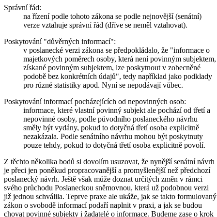
Správní řád:
na řízení podle tohoto zákona se podle nejnovější (senátní)
verze vztahuje správní řád (dříve se neměl vztahovat).
Poskytování "důvěrných informací":
v poslanecké verzi zákona se předpokládalo, že "informace o
majetkových poměrech osoby, která není povinným subjektem,
získané povinným subjektem, lze poskytnout v zobecněné
podobě bez konkrétních údajů", tedy například jako podklady
pro různé statistiky apod. Nyní se nepodávají vůbec.
Poskytování informací pocházejících od nepovinných osob:
informace, které vlastní povinný subjekt ale pochází od třetí a
nepovinné osoby, podle původního poslaneckého návrhu
směly být vydány, pokud to dotyčná třetí osoba explicitně
nezakázala. Podle senátního návrhu mohou být poskytnuty
pouze tehdy, pokud to dotyčná třetí osoba explicitně povolí.
Z těchto několika bodů si dovolím usuzovat, že nynější senátní návrh
je přeci jen poněkud propracovanější a promyšlenější než předchozí
poslanecký návrh. Ještě však může doznat určitých změn v rámci
svého průchodu Poslaneckou sněmovnou, která už podobnou verzi
již jednou schválila. Teprve praxe ale ukáže, jak se takto formulovaný
zákon o svobodě informací podaří naplnit v praxi, a jak se budou
chovat povinné subjekty i žadatelé o informace. Budeme zase o krok