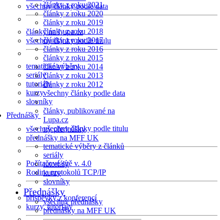
články z roku 2021
všechny články podle data
články z roku 2020
články z roku 2019
články z roku 2018
články na Lupa.cz
články z roku 2017
všechny články podle titulu
články z roku 2016
články z roku 2015
tematické výběry
články z roku 2014
seriály
články z roku 2013
tutoriály
články z roku 2012
kurzy
všechny články podle data
slovníky
články, publikované na
Přednášky
Lupa.cz
všechny články podle titulu
všechny přednášky
přednášky na MFF UK
tematické výběry z článků
seriály
Počítačové sítě v. 4.0
tutoriály
Rodina protokolů TCP/IP
kurzy
slovníky
Přednášky
příspěvky z konferencí
všechny přednášky
kurzy, tutoriály
přednášky na MFF UK