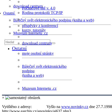
download centrum
Počítačové sítě v. 4.0
Rodina protokolů TCP/IP
Ostatní
Báječný svět elektronického podpisu (kniha a web)
příspěvky z konferencí
kurzy, tutoriály
Muzeum Internetu .cz
download centrum
Ostatní
moje osobní stránky
Báječný svět elektronického
podpisu
(kniha a web)
Muzeum Internetu .cz
×
Vytištěno z adresy:
Vyšlo na
www.novinky.cz
dne 27.7.1998
http://www.earchiv.cz/anovinky/ai637.php3