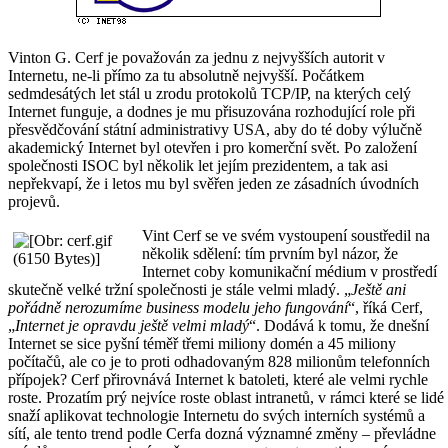
Vinton G. Cerf je považován za jednu z nejvyšších autorit v
Internetu, ne-li přímo za tu absolutně nejvyšší. Počátkem
sedmdesátých let stál u zrodu protokolů TCP/IP, na kterých celý
Internet funguje, a dodnes je mu přisuzována rozhodující role při
přesvědčování státní administrativy USA, aby do té doby výlučně
akademický Internet byl otevřen i pro komerční svět. Po založení
společnosti ISOC byl několik let jejím prezidentem, a tak asi
nepřekvapí, že i letos mu byl svěřen jeden ze zásadních úvodních
projevů.
Vint Cerf se ve svém vystoupení soustředil na
několik sdělení: tím prvním byl názor, že
Internet coby komunikační médium v prostředí
skutečně velké tržní společnosti je stále velmi mladý. „
Ještě ani
pořádně nerozumíme business modelu jeho fungování
“, říká Cerf,
„
Internet je opravdu ještě velmi mladý
“. Dodává k tomu, že dnešní
Internet se sice pyšní téměř třemi miliony domén a 45 miliony
počítačů, ale co je to proti odhadovaným 828 milionům telefonních
přípojek? Cerf přirovnává Internet k batoleti, které ale velmi rychle
roste. Prozatím prý nejvíce roste oblast intranetů, v rámci které se lidé
snaží aplikovat technologie Internetu do svých interních systémů a
sítí, ale tento trend podle Cerfa dozná významné změny – převládne