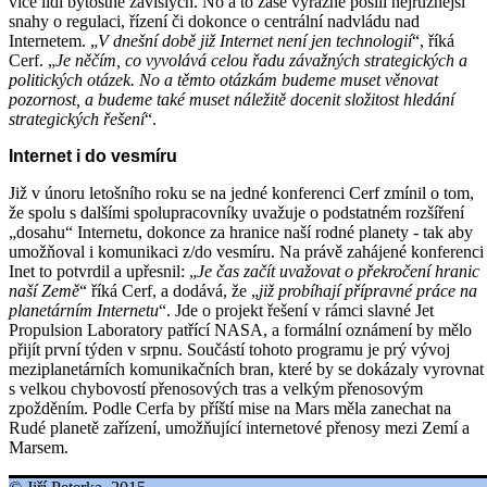
více lidí bytostně závislých. No a to zase výrazně posílí nejrůznější
snahy o regulaci, řízení či dokonce o centrální nadvládu nad
Internetem. „
V dnešní době již Internet není jen technologií
“, říká
Cerf. „
Je něčím, co vyvolává celou řadu závažných strategických a
politických otázek. No a těmto otázkám budeme muset věnovat
pozornost, a budeme také muset náležitě docenit složitost hledání
strategických řešení
“.
Internet i do vesmíru
Již v únoru letošního roku se na jedné konferenci Cerf zmínil o tom,
že spolu s dalšími spolupracovníky uvažuje o podstatném rozšíření
„dosahu“ Internetu, dokonce za hranice naší rodné planety - tak aby
umožňoval i komunikaci z/do vesmíru. Na právě zahájené konferenci
Inet to potvrdil a upřesnil: „
Je čas začít uvažovat o překročení hranic
naší Země
“ říká Cerf, a dodává, že „
již probíhají přípravné práce na
planetárním Internetu
“. Jde o projekt řešení v rámci slavné Jet
Propulsion Laboratory patřící NASA, a formální oznámení by mělo
přijít první týden v srpnu. Součástí tohoto programu je prý vývoj
meziplanetárních komunikačních bran, které by se dokázaly vyrovnat
s velkou chybovostí přenosových tras a velkým přenosovým
zpožděním. Podle Cerfa by příští mise na Mars měla zanechat na
Rudé planetě zařízení, umožňující internetové přenosy mezi Zemí a
Marsem.