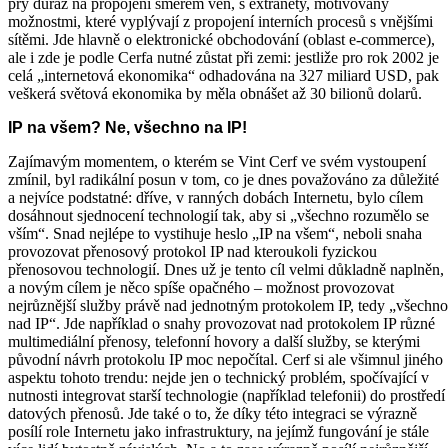
prý důraz na propojení směrem ven, s extranety, motivovaný
možnostmi, které vyplývají z propojení interních procesů s vnějšími
sítěmi. Jde hlavně o elektronické obchodování (oblast e-commerce),
ale i zde je podle Cerfa nutné zůstat při zemi: jestliže pro rok 2002 je
celá „internetová ekonomika“ odhadována na 327 miliard USD, pak
veškerá světová ekonomika by měla obnášet až 30 bilionů dolarů.
IP na všem? Ne, všechno na IP!
Zajímavým momentem, o kterém se Vint Cerf ve svém vystoupení
zmínil, byl radikální posun v tom, co je dnes považováno za důležité
a nejvíce podstatné: dříve, v ranných dobách Internetu, bylo cílem
dosáhnout sjednocení technologií tak, aby si „všechno rozumělo se
vším“. Snad nejlépe to vystihuje heslo „IP na všem“, neboli snaha
provozovat přenosový protokol IP nad kteroukoli fyzickou
přenosovou technologií. Dnes už je tento cíl velmi důkladně naplněn,
a novým cílem je něco spíše opačného – možnost provozovat
nejrůznější služby právě nad jednotným protokolem IP, tedy „všechno
nad IP“. Jde například o snahy provozovat nad protokolem IP různé
multimediální přenosy, telefonní hovory a další služby, se kterými
původní návrh protokolu IP moc nepočítal. Cerf si ale všimnul jiného
aspektu tohoto trendu: nejde jen o technický problém, spočívající v
nutnosti integrovat starší technologie (například telefonii) do prostředí
datových přenosů. Jde také o to, že díky této integraci se výrazně
posílí role Internetu jako infrastruktury, na jejímž fungování je stále