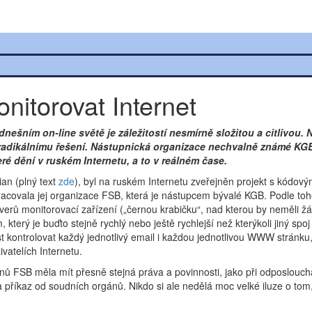
nitorovat Internet
ešním on-line světě je záležitostí nesmírně složitou a citlivou. 
u radikálnímu řešení. Nástupnická organizace nechvalně známé KG
ré dění v ruském Internetu, a to v reálném čase.
ian (plný text
zde
), byl na ruském Internetu zveřejněn projekt s kódo
racovala jej organizace FSB, která je nástupcem bývalé KGB. Podle to
erverů monitorovací zařízení („černou krabičku“, nad kterou by neměli ž
terý je buďto stejně rychlý nebo ještě rychlejší než kterýkoli jiný spoj
kontrolovat každý jednotlivý email i každou jednotlivou WWW stránku,
vatelích Internetu.
onů FSB měla mít přesně stejná práva a povinnosti, jako při odposlouc
ala příkaz od soudních orgánů. Nikdo si ale nedělá moc velké iluze o tom