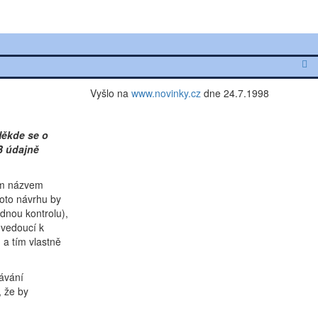
Vyšlo na
www.novinky.cz
dne 24.7.1998
Někde se o
B údajně
vým názvem
hoto návrhu by
ádnou kontrolu),
 vedoucí k
 a tím vlastně
hávání
, že by