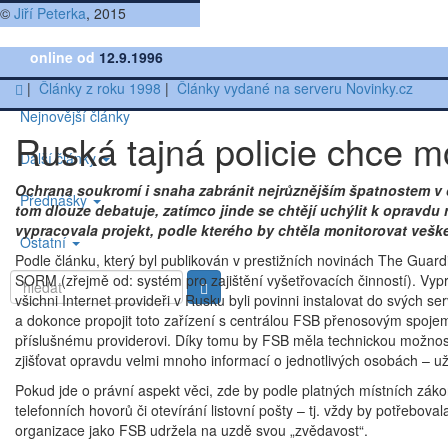
©
Jiří Peterka
, 2015
online od
12.9.1996
|
Články z roku 1998
|
Články vydané na serveru Novinky.cz
Nejnovější články
Ruská tajná policie chce mo
Další články
Ochrana soukromí i snaha zabránit nejrůznějším špatnostem v dn
Přednášky
tom dlouze debatuje, zatímco jinde se chtějí uchýlit k opravd
vypracovala projekt, podle kterého by chtěla monitorovat veške
Ostatní
Podle článku, který byl publikován v prestižních novinách The Guard
SORM (zřejmě od: systém pro zajištění vyšetřovacích činností). Vyp
všichni Internet provideři v Rusku byli povinni instalovat do svých s
a dokonce propojit toto zařízení s centrálou FSB přenosovým spojem, k
příslušnému providerovi. Díky tomu by FSB měla technickou možnost 
zjišťovat opravdu velmi mnoho informací o jednotlivých osobách – uži
Pokud jde o právní aspekt věci, zde by podle platných místních zák
telefonních hovorů či otevírání listovní pošty – tj. vždy by potřebov
organizace jako FSB udržela na uzdě svou „zvědavost“.