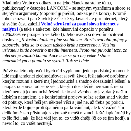
Vladimíra Vrabce s odkazem na jeho článek na stejné téma,
publikovaný v časopise LANCOM – se stejným vyzněním a skoro se
stejnými argumenty (doporučuji přečíst, odkaz je na konci). Kromě
toho se ozval i pan Savický z České vydavatelské pro internet, který
si svého času založil
Volné sdružení za psaní slova internet s
malým i
(a také s anketou, kde hlasování dopadlo v poměru
72%:28% ve prospěch velkého I). Jeho reakci si dovolím ocitovat
doslova:
„S Vasim clankem plne souhlasim. Rozlisovat oba pojmy je
zapotrebi, tyka se to ovsem uzkeho kruhu zasvecencu. Vetsina
uzivatelu bude hovorit o mediu internetu. Proto ma puvodni teze, ze
internet je zpusob komunikace a ze se pro nej velke I stane
nepraktickym a pomalu se vytrati. Tak se i deje.“
Právě na této odpovědi bych rád vypíchnul jeden podstatný moment:
lidé mají tendenci zjednodušovat si svůj život, řešit takové problémy
kterým rozumí a které mají jednoduchá a snadno dosažitelná řešení, a
naopak odsouvat od sebe věci, kterým dostatečně nerozumí, nebo
které nemají jednoduchá řešení. Je to asi všeobecný jev, daný naším
lidským naturelem, a s konkrétními projevy se lze setkat snad všude:
od politiky, která řeší jen některé věci a jiné ne, až třeba po policii,
která tvrdě bojuje proti špatnému parkování aut, ale k závažnějším
deliktům často přistupuje s výrazně menší razancí. Ještě lapidárněji by
to šlo říci i tak, že lidé vidí jen to, co vidět chtějí (či co se jim hodí), a
nevidí to, co vidět nechtějí.