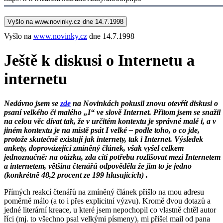
Vyšlo na www.novinky.cz dne 14.7.1998
Vyšlo na
www.novinky.cz
dne 14.7.1998
Ještě k diskusi o Internetu a
internetu
Nedávno jsem se
zde
na Novinkách pokusil znovu otevřít diskusi o
psaní velkého či malého „I“ ve slově Internet. Přitom jsem se snažil
na celou věc dívat tak, že v určitém kontextu je správné malé i, a v
jiném kontextu je na místě psát I velké – podle toho, o co jde,
protože skutečně existují jak internety, tak i Internet. Výsledek
ankety, doprovázející zmíněný článek, však vyšel celkem
jednoznačně: na otázku, zda cítí potřebu rozlišovat mezi Internetem
a internetem, většina čtenářů odpověděla že jim to je jedno
(konkrétně 48,2 procent ze 199 hlasujících) .
Přímých reakcí čtenářů na zmíněný článek přišlo na mou adresu
poměrně málo (a to i přes explicitní výzvu). Kromě dvou dotazů a
jedné literární kreace, u které jsem nepochopil co vlastně chtěl autor
říci (mj. to všechno psal velkými písmeny), mi přišel mail od pana