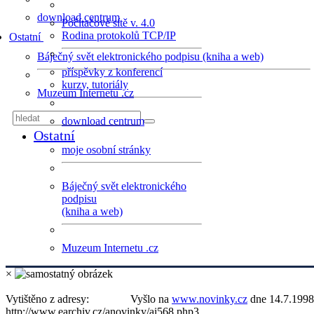
download centrum
Počítačové sítě v. 4.0
Rodina protokolů TCP/IP
Ostatní
Báječný svět elektronického podpisu (kniha a web)
příspěvky z konferencí
kurzy, tutoriály
Muzeum Internetu .cz
download centrum
Ostatní
moje osobní stránky
Báječný svět elektronického
podpisu
(kniha a web)
Muzeum Internetu .cz
×
Vytištěno z adresy:
Vyšlo na
www.novinky.cz
dne 14.7.1998
http://www.earchiv.cz/anovinky/ai568.php3