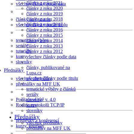
články z roku 2021
všechny články podle data
články z roku 2020
články z roku 2019
články z roku 2018
články na Lupa.cz
články z roku 2017
všechny články podle titulu
články z roku 2016
články z roku 2015
tematické výběry
články z roku 2014
seriály
články z roku 2013
tutoriály
články z roku 2012
kurzy
všechny články podle data
slovníky
články, publikované na
Přednášky
Lupa.cz
všechny články podle titulu
všechny přednášky
přednášky na MFF UK
tematické výběry z článků
seriály
Počítačové sítě v. 4.0
tutoriály
Rodina protokolů TCP/IP
kurzy
slovníky
Přednášky
příspěvky z konferencí
všechny přednášky
kurzy, tutoriály
přednášky na MFF UK