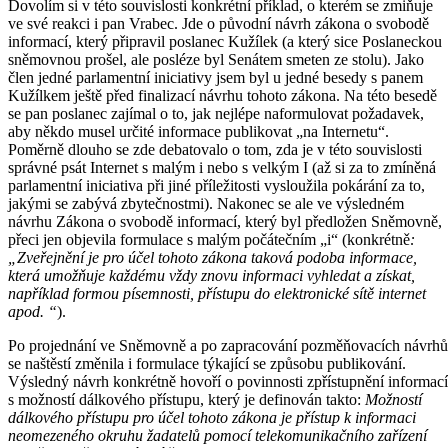
Dovolím si v této souvislosti konkrétní příklad, o kterém se zmiňuje
ve své reakci i pan Vrabec. Jde o původní návrh zákona o svobodě
informací, který připravil poslanec Kužílek (a který sice Poslaneckou
sněmovnou prošel, ale posléze byl Senátem smeten ze stolu). Jako
člen jedné parlamentní iniciativy jsem byl u jedné besedy s panem
Kužílkem ještě před finalizací návrhu tohoto zákona. Na této besedě
se pan poslanec zajímal o to, jak nejlépe naformulovat požadavek,
aby někdo musel určité informace publikovat „na Internetu“.
Poměrně dlouho se zde debatovalo o tom, zda je v této souvislosti
správné psát Internet s malým i nebo s velkým I (až si za to zmíněná
parlamentní iniciativa při jiné příležitosti vysloužila pokárání za to,
jakými se zabývá zbytečnostmi). Nakonec se ale ve výsledném
návrhu Zákona o svobodě informací, který byl předložen Sněmovně,
přeci jen objevila formulace s malým počátečním „i“ (konkrétně
:
„Zveřejnění je pro účel tohoto zákona taková podoba informace,
která umožňuje každému vždy znovu informaci vyhledat a získat,
například formou písemnosti, přístupu do elektronické sítě internet
apod. “
).
Po projednání ve Sněmovně a po zapracování pozměňovacích návrhů
se naštěstí změnila i formulace týkající se způsobu publikování.
Výsledný návrh konkrétně hovoří o povinnosti zpřístupnění informací
s možností dálkového přístupu, který je definován takto:
Možností
dálkového přístupu pro účel tohoto zákona je přístup k informaci
neomezeného okruhu žadatelů pomocí telekomunikačního zařízení