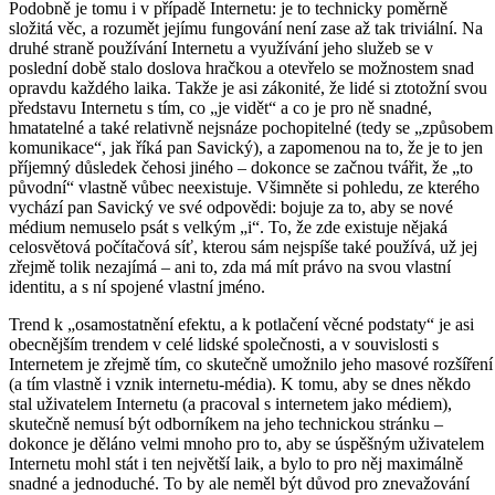
Podobně je tomu i v případě Internetu: je to technicky poměrně
složitá věc, a rozumět jejímu fungování není zase až tak triviální. Na
druhé straně používání Internetu a využívání jeho služeb se v
poslední době stalo doslova hračkou a otevřelo se možnostem snad
opravdu každého laika. Takže je asi zákonité, že lidé si ztotožní svou
představu Internetu s tím, co „je vidět“ a co je pro ně snadné,
hmatatelné a také relativně nejsnáze pochopitelné (tedy se „způsobem
komunikace“, jak říká pan Savický), a zapomenou na to, že je to jen
příjemný důsledek čehosi jiného – dokonce se začnou tvářit, že „to
původní“ vlastně vůbec neexistuje. Všimněte si pohledu, ze kterého
vychází pan Savický ve své odpovědi: bojuje za to, aby se nové
médium nemuselo psát s velkým „i“. To, že zde existuje nějaká
celosvětová počítačová síť, kterou sám nejspíše také používá, už jej
zřejmě tolik nezajímá – ani to, zda má mít právo na svou vlastní
identitu, a s ní spojené vlastní jméno.
Trend k „osamostatnění efektu, a k potlačení věcné podstaty“ je asi
obecnějším trendem v celé lidské společnosti, a v souvislosti s
Internetem je zřejmě tím, co skutečně umožnilo jeho masové rozšíření
(a tím vlastně i vznik internetu-média). K tomu, aby se dnes někdo
stal uživatelem Internetu (a pracoval s internetem jako médiem),
skutečně nemusí být odborníkem na jeho technickou stránku –
dokonce je děláno velmi mnoho pro to, aby se úspěšným uživatelem
Internetu mohl stát i ten největší laik, a bylo to pro něj maximálně
snadné a jednoduché. To by ale neměl být důvod pro znevažování