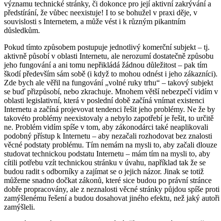
významu technické stránky, či dokonce pro její aktivní zakrývání a
předstírání, že vůbec neexistuje! I to se bohužel v praxi děje, v
souvislosti s Internetem, a může vést i k různým pikantním
důsledkům.
Pokud tímto způsobem postupuje jednotlivý komerční subjekt – tj.
aktivně působí v oblasti Internetu, ale nerozumí dostatečně způsobu
jeho fungování a ani tomu nepřikládá žádnou důležitost – pak tím
škodí především sám sobě (i když to mohou odnést i jeho zákazníci).
Zde bych ale věřil na fungování „volné ruky trhu“ – takový subjekt
se buď přizpůsobí, nebo zkrachuje. Mnohem větší nebezpečí vidím v
oblasti legislativní, která v poslední době začíná vnímat existenci
Internetu a začíná projevovat tendenci řešit jeho problémy. Ne že by
takovéto problémy neexistovaly a nebylo zapotřebí je řešit, to určitě
ne. Problém vidím spíše v tom, aby zákonodárci také neaplikovali
podobný přístup k Internetu – aby nezačali rozhodovat bez znalosti
věcné podstaty problému. Tím nemám na mysli to, aby začali dlouze
studovat technickou podstatu Internetu – mám tím na mysli to, aby
cítili potřebu vzít technickou stránku v úvahu, například tak že se
budou radit s odborníky a zajímat se o jejich názor. Jinak se totiž
můžeme snadno dočkat zákonů, které sice budou po právní stránce
dobře propracovány, ale z neznalosti věcné stránky půjdou spíše proti
zamýšlenému řešení a budou dosahovat jiného efektu, než jaký autoři
zamýšleli.