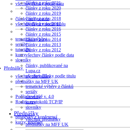
články z roku 2021
všechny články podle data
články z roku 2020
články z roku 2019
články z roku 2018
články na Lupa.cz
články z roku 2017
všechny články podle titulu
články z roku 2016
články z roku 2015
tematické výběry
články z roku 2014
seriály
články z roku 2013
tutoriály
články z roku 2012
kurzy
všechny články podle data
slovníky
články, publikované na
Přednášky
Lupa.cz
všechny články podle titulu
všechny přednášky
přednášky na MFF UK
tematické výběry z článků
seriály
Počítačové sítě v. 4.0
tutoriály
Rodina protokolů TCP/IP
kurzy
slovníky
Přednášky
příspěvky z konferencí
všechny přednášky
kurzy, tutoriály
přednášky na MFF UK