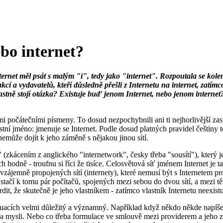
ebo internet?
ternet měl psát s malým "i", tedy jako "internet". Rozpoutala se kole
 a vydavatelů, kteří důsledně přešli z Internetu na internet, zatímco 
lastně stojí otázka? Existuje buď jenom Internet, nebo jenom internet
mi počátečními písmeny. To dosud nezpochybnili ani ti nejhorlivější zast
lastní jméno: jmenuje se Internet. Podle dosud platných pravidel češtin
 nemůže dojít k jeho záměně s nějakou jinou sítí.
et" (zkácením z anglického "internetwork", česky třeba "sousítí"), kter
ch hodně - troufnu si říci že tisíce. Celosvětová síť jménem Internet je 
vzájemně propojených sítí (internety), které nemusí být s Internetem pr
 stačí k tomu pár počítačů, spojených mezi sebou do dvou sítí, a mezi t
dit, že skutečně je jeho vlastníkem - zatímco vlastník Internetu neexist
uacích velmi důležitý a významný. Například když někdo někde napíše, že 
 na mysli. Nebo co třeba formulace ve smlouvě mezi providerem a jeho z