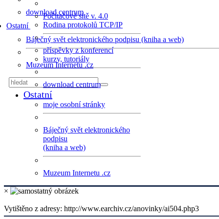
download centrum
Počítačové sítě v. 4.0
Rodina protokolů TCP/IP
Ostatní
Báječný svět elektronického podpisu (kniha a web)
příspěvky z konferencí
kurzy, tutoriály
Muzeum Internetu .cz
download centrum
Ostatní
moje osobní stránky
Báječný svět elektronického
podpisu
(kniha a web)
Muzeum Internetu .cz
×
Vytištěno z adresy: http://www.earchiv.cz/anovinky/ai504.php3