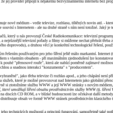
il že jej provider připojil k nějakému bezvýznamnému internetu bez pr
rmuje nové médium - vedle televize, rozhlasu, tištěných novin atd. - kte
 souvisí s Internetem - ale na druhé straně s ním není totožné. Jaký j
lačů, který u nás provozují České Radiokomunikace: televizní programy s
zí, a nejrůznější televizní pořady a filmy si můžeme nechat přehrát třeba
 doprovodu), a druhou věcí je konkrétní technologické řešení, použit
ým řešením používaným pro jeho šíření ještě málo markantní. Internet 
diem s vlastním obsahem - při maximálním zjednodušení lze konstatovat
nat k pouhé "přenosové rouře", která ale nabízí poměrně zajímavé možn
rychlou a snadnou interakci "konzumenta" s "producentem".
yhraněné", jako třeba televize či rozhlas apod., a jeho chápání není př
 služeb, které je možné provozovat nad Internetem jako globální přenos
covně si ztotožníme službu WWW a její WWW stránky s novým médiem,
í, které umožňují šíření obsahu prostřednictvím služby WWW (tj. šířen
tě či na discích CD ROM, a v blízké budoucnosti lze očekávat další met
, distribuuje obsah ve formě WWW stránek prostřednictvím klasického tel
e jeho technických možností a principů fungování, samozřejmě také pot