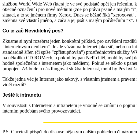
službou World Wide Web (která je ve své podstatě opět jen řešením, kt
obecné označení i pro nové médium (zde po právu psané s malým "i"). 
situací, a to se jménem firmy Xerox. Dnes se běžně říká "xeroxovat", 
změnila své vlastní jméno, a začala jej psát s malým počátečním "x". P
Co je zač Neviditelný pes?
Zkusme si nyní rozebrat jeden konkrétní příklad, pro osvětlení rozdíl
"internetovým deníkem". Je ale vázán na Internet jako síť, nebo na int
standardně šířen (či spíše "zpřístupňován") prostřednictvím služby WWW
na několika CD ROMech, a pokud by pan Neff chtěl, mohl by svůj den
hodně společného s internetem jako médiem). Pokud se někdo s panem
propojen. Až bude u nás fungovat služba Intercast, mohl by Pes být ší
Takže jedna věc je Internet jako takový, s vlastním jménem a právem n
vidět rozdíl?
Ještě k intranetu
V souvislosti s Internetem a intranetem je vhodné se zmínit i o pojm
interním potřebám svého provozovatele).
P.S. Chcete-li přispět do diskuse nějakým dalším pohledem či názorem