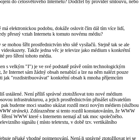
opojení do celosvětového Internetu? Dodržel by provider smlouvu, nebo
ré má elektronickou podobu, dokáže oslovit čím dál tím více lidí,
e tedy přesný vztah Internetu k tomuto novému médiu?
e mohou šířit prostřednictvím této sítě vysílačů. Stejně tak se ale
 z videokazety. Takže jedna věc je televize jako médium s konkrétní
é pro šíření tohoto média.
(ten s velkým "I") je ve své podstatě právě oním technologickým
, že Internet sám žádný obsah nenabízí a lze na něm nalézt pouze
osti jak "rozdistribuovávat" konkrétní obsah k mnoha příjemcům
íliš ustálené. Není příliš správné ztotožňovat toto nové médium
ovou infrastrukturou, a jejich prostřednictvím přinášet uživatelům
 pak budeme moci snadno ukázat rozdíl mezi novým médiem (službou
í WWW stránek)
. Zdůrazněme si tento rozdíl konstatováním, že WWW
ody šíření WWW které s Internetm nemají až tak moc společného.
evizního signálu ( místo teletextu, v době tzv. vertikálního
řebuje nějaké vhodné pojmenování. Není-li správné ztotožňovat jej se