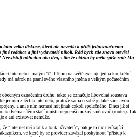
m toho velká diskuse, která ale nevedla k příliš jednoznačnému
jiné redakce a jiní vydavatelé nikoli. Rád bych zde znovu otevřel
? Neexistují náhodou oba dva, s tím že otázka by měla spíše znít: Má
ánci Internetu s malým "i". Přitom na světě existuje jedna konkrétní
y tedy má nárok na psaní svého vlastního jména s velkým počátečním
ý je obecným označením druhu: takto se označuje libovolná soustava
také jedním z těchto internetů, protože sama o sobě je také soustavou
opojeny, a ani s ním nemusí mít jinak cokoli společného. Dnes již si
ěmito dvěma sítěmi stačí umístit nejmenší možný směrovač (router). Tak
uje a ani existovat nemůže.
"internet má xtolik a tolik uživatelů", pak je to nic neříkající
ákazníkem, ve které by se provider zavázal poskytnout "přístup k