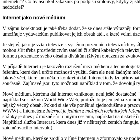
internetu"? Co by asi říkal zákazník po podpisu smlouvy, kdyby zjist
nedodržel?
Internet jako nové médium
V zájmu korektnosti je také třeba dodat, že se dnes stále výrazněji fo
umožňuje vydavatelům publikovat jejich obsah atd., a které velmi úzce
Je stejný, jako je vztah televize k systému pozemních televizních vysí
mohou šířit třeba prostřednictvím satelitů či sítěmi kabelových televi
formou prezentace svého obsahu divákům (živým obrazem za zvukového
V případě Internetu je takovéto rozlišení mezi médiem a technologick
řešením, které dává určité možnosti využití. Sám ale není žádným mé
takové věci, které tam někdo konkrétní dal. Internet tedy lze přirov
současně. Zajímavé jsou tyto možnosti například v tom, že dovolují 
Nové médium, kterému dal Internet vzniknout, není ještě dostatečně "v
například se službou World Wide Web, protože to je jen jedna z mnoha
nějaký věcný obsah. Pokud si ale vše poněkud zjednodušíme a pra
WWW) a Internetem:
Internet je jedním z možných technických řešen
stránky je dnes již možné šířit i jinými cestami, například na diske
Například služba Intercast, která dnes již v některých zemích funguje
zatemňovacího intervalu).
Nové médium, které se zrodilo v lůně Internetu a zformovalo se podl