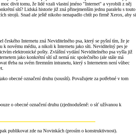
c divit tomu, že lidé vzali vlastní jméno "Internet" a vyrobili z něj
étní sítí? Lidská historie již zná přinejmenším jednu paralelu s touto
ích strojů. Snad ale ještě nikoho nenapadlo chtít po firmě Xerox, aby si
l českého Internetu zná Neviditelného psa, který se pyšní tím, že je
u k novému médiu, a nikoli k Internetu jako síti. Neviditelný pes je
ictvím elektronické pošty. Zvláštní vydání Neviditelného psa vyšla již
netem jako konkrétní sítí už nemá nic společného (ale stále má
t třeba na svém firemním intranetu, který s Internetem není vůbec
t.
 jako obecné označení druhu (sousítí). Považujete za potřebné v tom
e pouze o obecné označení druhu (zjednodušeně: o síť užívanou k
 pak publikovat zde na Novinkách (prosím o konstruktivnost).