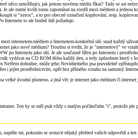
eré něco umožňuje), jak potom novému médiu říkat? Tady se asi nelze mo
Je ale nutné kvůli tomu zapomínat na rozdíl mezi médiem a jednou konkr
koupit si "xerox", a to pro obecné označení kopírování, resp. kopírovac
o Internetu to ale hodně lidí požaduje.
ů mezi internetem-médiem a Internetem-konkrétní sítí: snad každý uživate
ernet jako nové médium? Troufnu si tvrdit, že je "internetový" ve vztah
 po Internetu jako síti. Je ale současně šířen po Internetu i prostředn
ík vydávat na CD ROM třeba každý den, a tedy způsobem který s Inter
 Neffem dohodne, může jeho Neviditelného psa pravidelně zpřístupňova
řen i jejím prostřednictvím, opět bez přímého vztahu na samotný Interne
a velké úvodní písmeno, a jiná věc je internet jako médium či internet
u intranet. Ten by se měl psát vždy s malým počátečním "i", protože jd
, napište mi, pokusím se sestavit nějaký přehled vašich odpovědí a ten