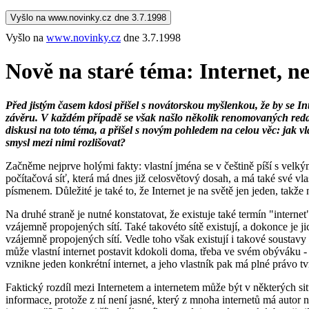
Vyšlo na www.novinky.cz dne 3.7.1998
Vyšlo na
www.novinky.cz
dne 3.7.1998
Nově na staré téma: Internet, n
Před jistým časem kdosi přišel s novátorskou myšlenkou, že by se In
závěru. V každém případě se však našlo několik renomovaných redakcí
diskusi na toto téma, a přišel s novým pohledem na celou věc: jak v
smysl mezi nimi rozlišovat?
Začněme nejprve holými fakty: vlastní jména se v češtině píší s velký
počítačová síť, která má dnes již celosvětový dosah, a má také své v
písmenem. Důležité je také to, že Internet je na světě jen jeden, takže
Na druhé straně je nutné konstatovat, že existuje také termín "intern
vzájemně propojených sítí. Také takovéto sítě existují, a dokonce je ji
vzájemně propojených sítí. Vedle toho však existují i takové soustavy 
může vlastní internet postavit kdokoli doma, třeba ve svém obýváku -
vznikne jeden konkrétní internet, a jeho vlastník pak má plné právo tvr
Faktický rozdíl mezi Internetem a internetem může být v některých sit
informace, protože z ní není jasné, který z mnoha internetů má autor