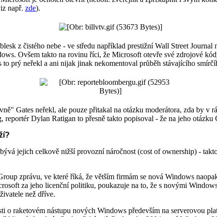
iz např.
zde
).
lesk z čistého nebe - ve středu například prestižní Wall Street Journal
ows. Ovšem takto na rovinu říci, že Microsoft otevře své zdrojové kód
s to prý neřekl a ani nijak jinak nekomentoval průběh stávajícího smírčí
ně" Gates neřekl, ale pouze přitakal na otázku moderátora, zda by v r
, reportér Dylan Ratigan to přesně takto popisoval - že na jeho otázk
ží?
 jejich celkově nižší provozní náročnost (cost of ownership) - takto 
oup zprávu, ve které říká, že větším firmám se nová Windows naopak p
crosoft za jeho licenční politiku, poukazuje na to, že s novými Window
živatele než dříve.
osti o raketovém nástupu nových Windows především na serverovou pla