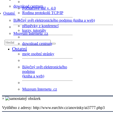
download centrum
Počítačové sítě v. 4.0
Rodina protokolů TCP/IP
Ostatní
Báječný svět elektronického podpisu (kniha a web)
příspěvky z konferencí
kurzy, tutoriály
Muzeum Internetu .cz
download centrum
Ostatní
moje osobní stránky
Báječný svět elektronického
podpisu
(kniha a web)
Muzeum Internetu .cz
×
Vytištěno z adresy: http://www.earchiv.cz/anovinky/ai3777.php3