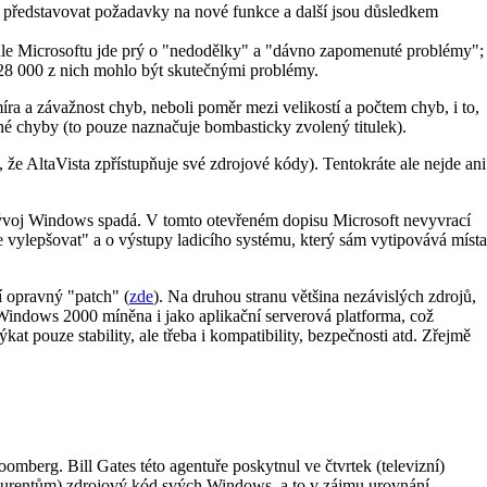
í představovat požadavky na nové funkce a další jsou důsledkem
odle Microsoftu jde prý o "nedodělky" a "dávno zapomenuté problémy";
28 000 z nich mohlo být skutečnými problémy.
íra a závažnost chyb, neboli poměr mezi velikostí a počtem chyb, i to,
čné chyby (to pouze naznačuje bombasticky zvolený titulek).
, že AltaVista zpřístupňuje své zdrojové kódy). Tentokráte ale nejde ani
ývoj Windows spadá. V tomto otevřeném dopisu Microsoft nevyvrací
le vylepšovat" a o výstupy ladicího systému, který sám vytipovává místa
í opravný "patch" (
zde
). Na druhou stranu většina nezávislých zdrojů,
vá Windows 2000 míněna i jako aplikační serverová platforma, což
at pouze stability, ale třeba i kompatibility, bezpečnosti atd. Zřejmě
mberg. Bill Gates této agentuře poskytnul ve čtvrtek (televizní)
konkurentům) zdrojový kód svých Windows, a to v zájmu urovnání