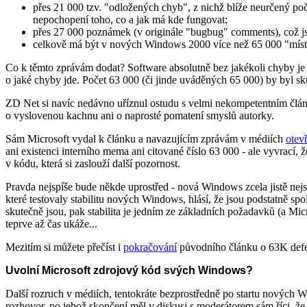
přes 21 000 tzv. "odložených chyb", z nichž blíže neurčený po
nepochopení toho, co a jak má kde fungovat;
přes 27 000 poznámek (v originále "bugbug" comments), což js
celkově má být v nových Windows 2000 více než 65 000 "míst 
Co k těmto zprávám dodat? Software absolutně bez jakékoli chyby je t
o jaké chyby jde. Počet 63 000 (či jinde uváděných 65 000) by byl sku
ZD Net si navíc nedávno uříznul ostudu s velmi nekompetentním člán
o vyslovenou kachnu ani o naprosté pomatení smyslů autorky.
Sám Microsoft vydal k článku a navazujícím zprávám v médiích
otev
ani existenci interního mema ani citované číslo 63 000 - ale vyvrací,
v kódu, která si zaslouží další pozornost.
Pravda nejspíše bude někde uprostřed - nová Windows zcela jistě nej
které testovaly stabilitu nových Windows, hlásí, že jsou podstatně sp
skutečně jsou, pak stabilita je jedním ze základních požadavků (a Micr
teprve až čas ukáže...
Mezitím si můžete přečíst i
pokračování
původního článku o 63K defe
Uvolní Microsoft zdrojový kód svých Windows?
Další rozruch v médiích, tentokráte bezprostředně po startu nových 
rozhovor, po jehož skončení měl v diskusi s moderátorem sám říci, že