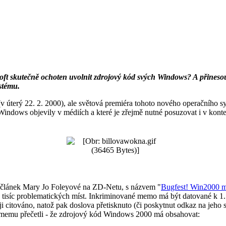
ft skutečně ochoten uvolnit zdrojový kód svých Windows? A přines
ystému.
úterý 22. 2. 2000), ale světová premiéra tohoto nového operačního sys
 Windows objevily v médiích a které je zřejmě nutné posuzovat i v kont
al článek Mary Jo Foleyové na ZD-Netu, s názvem "
Bugfest! Win2000 m
k tisíc problematických míst. Inkriminované memo má být datované k 
citováno, natož pak doslova přetisknuto (či poskytnut odkaz na jeho 
 v memu přečetli - že zdrojový kód Windows 2000 má obsahovat: