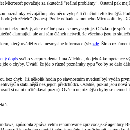
čet Microsoft považuje za skutečně "reálné problémy". Ostatní pak maj
ou poznámky vývojářům, aby něco vylepšili či učinili efektivnější. P
hodných zřetele" (issues). Podle odhadu samotného Microsoftu by až 
eoreticky možný, ale v reálné praxi se nevyskytuje. Otázkou je spíše m
tečně alarmující, ale ani sám článek netvrdí, že všechno jsou to skute
kem, který uváděl zcela nesmyslné informace (viz
zde
. Šlo o oznámení
řený dopis
svého viceprezidenta Jima Allchina, do jehož kompetence v
 že jde o chyby. Uvádí, že jde o různé poznámky typu "co by se dalo dá
sou bez chyb. Již několik hodin po slavnostním uvedení byl vydán prvn
olehlivější a stabilnější než jejich předchůdci. Ostatně, pokud jsou no
osoft si na ni určitě dával pozor). Ovšem nejrůznější chyby se nemusí týk
ktů.
Windows, způsobila zpráva velmi renomované zpravodajské agentury Bloo
 Microsoft je ochoten otevřít (neboli: zveřejnit a zpřístupnit i svým 