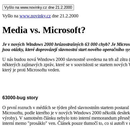
Vyšlo na www.novinky.cz dne 21.2.2000
Vyšlo na
www.novinky.cz
dne 21.2.2000
Media vs. Microsoft?
Je v nových Windows 2000 hrůzostrašných 63 000 chyb? Je Microso
jsou otázky, které doprovázejí slavnostní start nového operačního s
U nás budou nová Windows 2000 slavnostně uvedena na trh až zítra (v 
některých zajímavých zpráv, které se v souvislosti se startem nových
který je proti Microsoftu veden.
63000-bug story
O první rozruch v médiích se týden před slavnostním startem postar
Microsoftu, podle kterého je v nových Windows 2000 několik desíte
výroby). V samotném článku nebylo toto interní memorandum přesněji 
interní memo "prosáklo" ven. Článek pouze tlumočí to, co si autoři