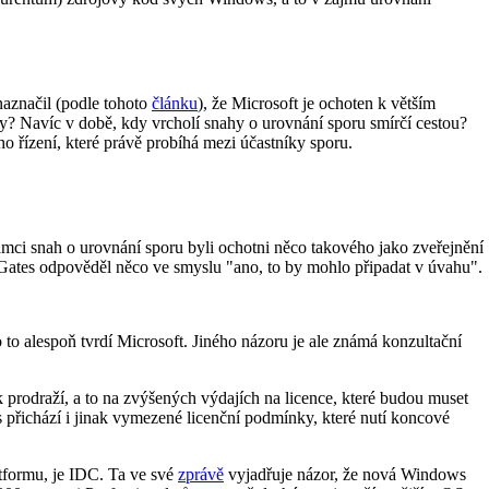
 naznačil (podle tohoto
článku
), že Microsoft je ochoten k větším
y? Navíc v době, kdy vrcholí snahy o urovnání sporu smírčí cestou?
ho řízení, které právě probíhá mezi účastníky sporu.
ámci snah o urovnání sporu byli ochotni něco takového jako zveřejnění
u Gates odpověděl něco ve smyslu "ano, to by mohlo připadat v úvahu".
to alespoň tvrdí Microsoft. Jiného názoru je ale známá konzultační
rodraží, a to na zvýšených výdajích na licence, které budou muset
s přichází i jinak vymezené licenční podmínky, které nutí koncové
tformu, je IDC. Ta ve své
zprávě
vyjadřuje názor, že nová Windows