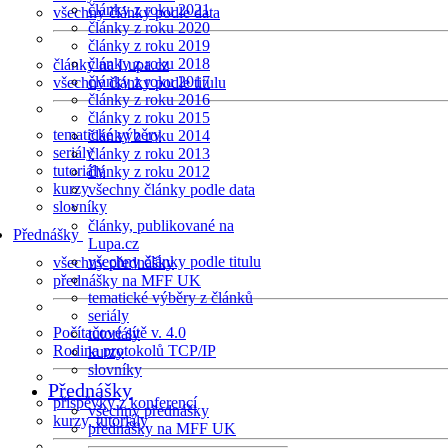
články z roku 2021
všechny články podle data
články z roku 2020
články z roku 2019
články z roku 2018
články na Lupa.cz
články z roku 2017
všechny články podle titulu
články z roku 2016
články z roku 2015
tematické výběry
články z roku 2014
seriály
články z roku 2013
tutoriály
články z roku 2012
kurzy
všechny články podle data
slovníky
články, publikované na
Přednášky
Lupa.cz
všechny články podle titulu
všechny přednášky
přednášky na MFF UK
tematické výběry z článků
seriály
Počítačové sítě v. 4.0
tutoriály
Rodina protokolů TCP/IP
kurzy
slovníky
Přednášky
příspěvky z konferencí
všechny přednášky
kurzy, tutoriály
přednášky na MFF UK