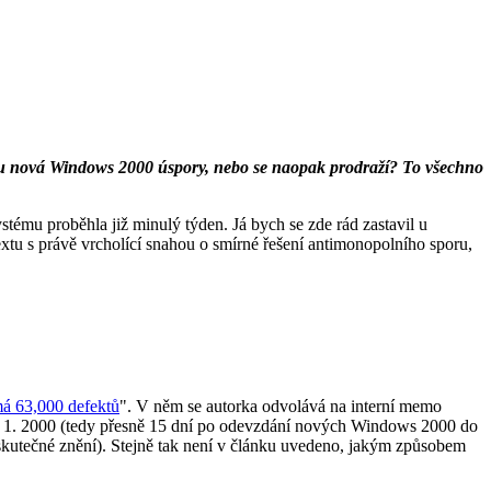
ou nová Windows 2000 úspory, nebo se naopak prodraží? To všechno
tému proběhla již minulý týden. Já bych se zde rád zastavil u
extu s právě vrcholící snahou o smírné řešení antimonopolního sporu,
á 63,000 defektů
". V něm se autorka odvolává na interní memo
1. 1. 2000 (tedy přesně 15 dní po odevzdání nových Windows 2000 do
skutečné znění). Stejně tak není v článku uvedeno, jakým způsobem