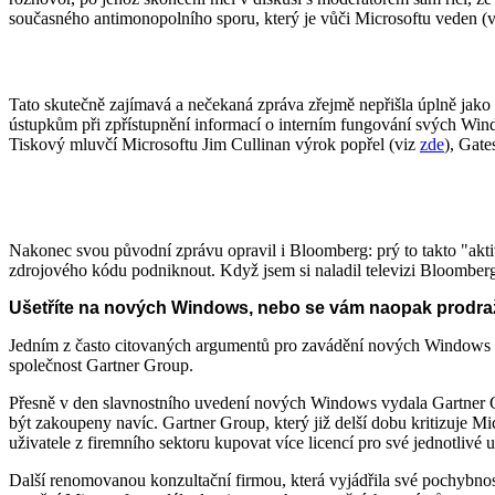
současného antimonopolního sporu, který je vůči Microsoftu veden (v
Tato skutečně zajímavá a nečekaná zpráva zřejmě nepřišla úplně jako b
ústupkům při zpřístupnění informací o interním fungování svých Wind
Tiskový mluvčí Microsoftu Jim Cullinan výrok popřel (viz
zde
), Gate
Nakonec svou původní zprávu opravil i Bloomberg: prý to takto "aktiv
zdrojového kódu podniknout. Když jsem si naladil televizi Bloomberg
Ušetříte na nových Windows, nebo se vám naopak prodra
Jedním z často citovaných argumentů pro zavádění nových Windows bývá
společnost Gartner Group.
Přesně v den slavnostního uvedení nových Windows vydala Gartner Gr
být zakoupeny navíc. Gartner Group, který již delší dobu kritizuje Mi
uživatele z firemního sektoru kupovat více licencí pro své jednotlivé u
Další renomovanou konzultační firmou, která vyjádřila své pochybn