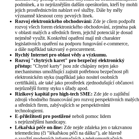
podmínek, a to nejrůznějším dalším operátorům, kteří by mohli
jejich prostřednictvím nabízet své služby. Dále by měly
významně klesnout ceny pevných linek.
Rozvoj elektronického obchodování:
Zde je cílem podpořit
rozvoj všech forem elektronického obchodování, zejména pak
v oblasti malých a středních firem, jejichž potenciál je dosud
nejméně využit. Konkrétní opatření mají mít charakter
legislativních opatření na podporu fungování e-commerce,
a dále například takzvaný e-procurement.
Rychlý Internet pro oblast vědy a výzkumu.
Rozvoj "chytrých karet" pro bezpečný elektronický
přístup:
"Chytré karty" jsou zde chápány nejen jako
mechanismus umožňující zajistit potřebnou bezpečnost při
elektronickém styku (například jako nositel osobních
certifikátů), ale také jako prostředek zjednodušující občanovi
nejrůznější formy styku s úřady apod.
Rizikový kapitál pro high-tech SME:
Zde jde o zajištění
zdrojů vhodného financování pro rozvoj perspektivních malých
a středních firem, zabývajících se perspektivními
technologiemi.
E-příležitosti pro postižené
neboli pomoc lidem
s nejrůznějšími handicapy.
Lékařská péče on-line:
Zde nejde zdaleka jen o takzvanou
telemedicínu (či "lékařskou péči na dálku"), ale hlavně
o využití moderních informačních a telekomunikačních