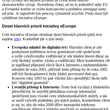
vyvíjí rychleji než kdykoli předtím za celou dobu našeho
ekonomického vývoje. Nemůžeme čekat, až na to jednotlivé státy EU
a Evropská komise se svými koncepcemi a politikou zareagují samy
od sebe. Je zapotřebí tyto procesy významně urychlit. Proto musí být
vyhlášena iniciativa eEurope.
Deset hlavních priorit iniciativy eEurope
Celá iniciativa eEurope obsahuje deset hlavních priorit (plný text
najdete
zde
). Konkrétně jde o tyto body:
Evropská mládež do digitální éry:
Hlavním cílem je zde
poskytnout potřebnou novou gramotnost celé společnosti
a vedle celoživotního vzdělávání je zde kladen hlavní důraz na
celý školský systém, výuku a vzdělávání. Mezi konkrétními cíli
je například připojení všech škol k Internetu a multimediálním
zdrojům do roku 2001, přičemž tento přístup by do roku 2002
měl být širokopásmový (tedy žádný provizorní dial-up).
Koncem roku 2003 by pak všichni žáci opouštějící školu měli
být "digitálně gramotní".
Levnější přístup k Internetu:
Tento bod vychází z hlubokého
přesvědčení, že největší překážkou rozvoje informační
společnosti jsou vysoké ceny telekomunikačních služeb, a tak
se snaží vytvořit podmínky pro jejich pokles. Konkrétním cílem
je mj. to, aby do roku 2000 dříve monopolní telekomy
umožňovaly přístup k místním smyčkám za nediskriminujících