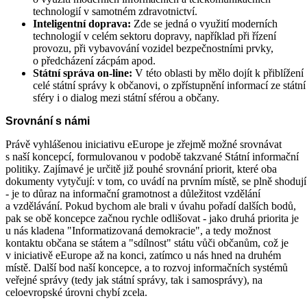
technologií v samotném zdravotnictví.
Inteligentní doprava:
Zde se jedná o využití moderních
technologií v celém sektoru dopravy, například při řízení
provozu, při vybavování vozidel bezpečnostními prvky,
o předcházení zácpám apod.
Státní správa on-line:
V této oblasti by mělo dojít k přiblížení
celé státní správy k občanovi, o zpřístupnění informací ze státní
sféry i o dialog mezi státní sférou a občany.
Srovnání s námi
Právě vyhlášenou iniciativu eEurope je zřejmě možné srovnávat
s naší koncepcí, formulovanou v podobě takzvané Státní informační
politiky. Zajímavé je určitě již pouhé srovnání priorit, které oba
dokumenty vytyčují: v tom, co uvádí na prvním místě, se plně shodují
- je to důraz na informační gramotnost a důležitost vzdělání
a vzdělávání. Pokud bychom ale brali v úvahu pořadí dalších bodů,
pak se obě koncepce začnou rychle odlišovat - jako druhá priorita je
u nás kladena "Informatizovaná demokracie", a tedy možnost
kontaktu občana se státem a "sdílnost" státu vůči občanům, což je
v iniciativě eEurope až na konci, zatímco u nás hned na druhém
místě. Další bod naší koncepce, a to rozvoj informačních systémů
veřejné správy (tedy jak státní správy, tak i samosprávy), na
celoevropské úrovni chybí zcela.