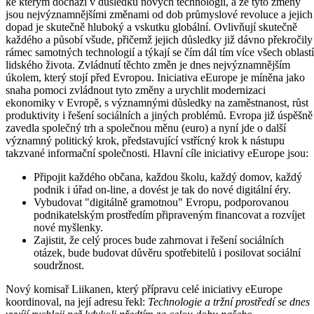
ke kterým dochází v důsledku nových technologií, a že tyto změny
jsou nejvýznamnějšími změnami od dob průmyslové revoluce a jejich
dopad je skutečně hluboký a vskutku globální. Ovlivňují skutečně
každého a působí všude, přičemž jejich důsledky již dávno překročily
rámec samotných technologií a týkají se čím dál tím více všech oblastí
lidského života. Zvládnutí těchto změn je dnes nejvýznamnějším
úkolem, který stojí před Evropou. Iniciativa eEurope je míněna jako
snaha pomoci zvládnout tyto změny a urychlit modernizaci
ekonomiky v Evropě, s významnými důsledky na zaměstnanost, růst
produktivity i řešení sociálních a jiných problémů. Evropa již úspěšně
zavedla společný trh a společnou měnu (euro) a nyní jde o další
významný politický krok, představující vstřícný krok k nástupu
takzvané informační společnosti. Hlavní cíle iniciativy eEurope jsou:
Připojit každého občana, každou školu, každý domov, každý
podnik i úřad on-line, a dovést je tak do nové digitální éry.
Vybudovat "digitálně gramotnou" Evropu, podporovanou
podnikatelským prostředím připraveným financovat a rozvíjet
nové myšlenky.
Zajistit, že celý proces bude zahrnovat i řešení sociálních
otázek, bude budovat důvěru spotřebitelů i posilovat sociální
soudržnost.
Nový komisař Liikanen, který přípravu celé iniciativy eEurope
koordinoval, na její adresu řekl:
Technologie a tržní prostředí se dnes