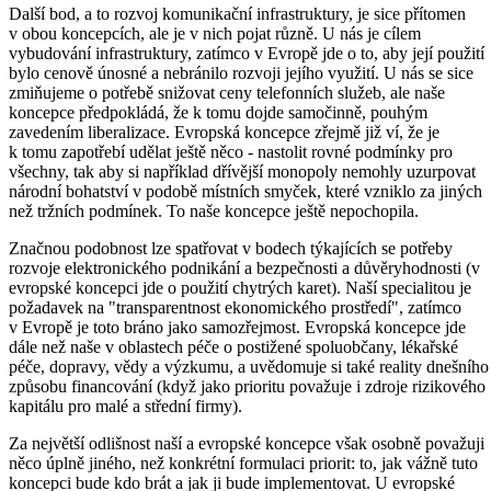
Další bod, a to rozvoj komunikační infrastruktury, je sice přítomen
v obou koncepcích, ale je v nich pojat různě. U nás je cílem
vybudování infrastruktury, zatímco v Evropě jde o to, aby její použití
bylo cenově únosné a nebránilo rozvoji jejího využití. U nás se sice
zmiňujeme o potřebě snižovat ceny telefonních služeb, ale naše
koncepce předpokládá, že k tomu dojde samočinně, pouhým
zavedením liberalizace. Evropská koncepce zřejmě již ví, že je
k tomu zapotřebí udělat ještě něco - nastolit rovné podmínky pro
všechny, tak aby si například dřívější monopoly nemohly uzurpovat
národní bohatství v podobě místních smyček, které vzniklo za jiných
než tržních podmínek. To naše koncepce ještě nepochopila.
Značnou podobnost lze spatřovat v bodech týkajících se potřeby
rozvoje elektronického podnikání a bezpečnosti a důvěryhodnosti (v
evropské koncepci jde o použití chytrých karet). Naší specialitou je
požadavek na "transparentnost ekonomického prostředí", zatímco
v Evropě je toto bráno jako samozřejmost. Evropská koncepce jde
dále než naše v oblastech péče o postižené spoluobčany, lékařské
péče, dopravy, vědy a výzkumu, a uvědomuje si také reality dnešního
způsobu financování (když jako prioritu považuje i zdroje rizikového
kapitálu pro malé a střední firmy).
Za největší odlišnost naší a evropské koncepce však osobně považuji
něco úplně jiného, než konkrétní formulaci priorit: to, jak vážně tuto
koncepci bude kdo brát a jak ji bude implementovat. U evropské