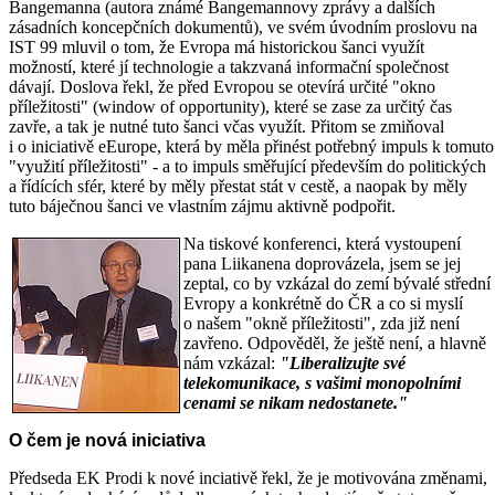
Bangemanna (autora známé Bangemannovy zprávy a dalších
zásadních koncepčních dokumentů), ve svém úvodním proslovu na
IST 99 mluvil o tom, že Evropa má historickou šanci využít
možností, které jí technologie a takzvaná informační společnost
dávají. Doslova řekl, že před Evropou se otevírá určité "okno
příležitosti" (window of opportunity), které se zase za určitý čas
zavře, a tak je nutné tuto šanci včas využít. Přitom se zmiňoval
i o iniciativě eEurope, která by měla přinést potřebný impuls k tomuto
"využití příležitosti" - a to impuls směřující především do politických
a řídících sfér, které by měly přestat stát v cestě, a naopak by měly
tuto báječnou šanci ve vlastním zájmu aktivně podpořit.
Na tiskové konferenci, která vystoupení
pana Liikanena doprovázela, jsem se jej
zeptal, co by vzkázal do zemí bývalé střední
Evropy a konkrétně do ČR a co si myslí
o našem "okně příležitosti", zda již není
zavřeno. Odpověděl, že ještě není, a hlavně
nám vzkázal:
"Liberalizujte své
telekomunikace, s vašimi monopolními
cenami se nikam nedostanete."
O čem je nová iniciativa
Předseda EK Prodi k nové inciativě řekl, že je motivována změnami,