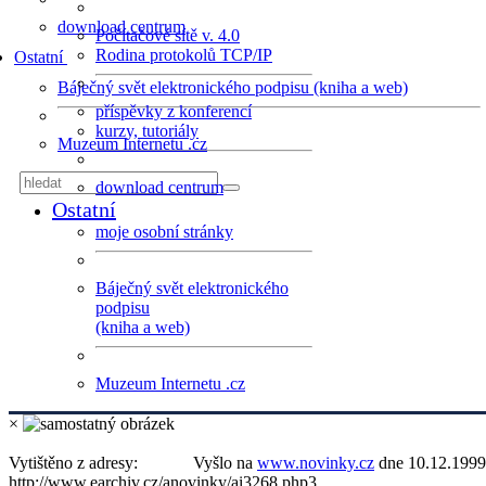
download centrum
Počítačové sítě v. 4.0
Rodina protokolů TCP/IP
Ostatní
Báječný svět elektronického podpisu (kniha a web)
příspěvky z konferencí
kurzy, tutoriály
Muzeum Internetu .cz
download centrum
Ostatní
moje osobní stránky
Báječný svět elektronického
podpisu
(kniha a web)
Muzeum Internetu .cz
×
Vytištěno z adresy:
Vyšlo na
www.novinky.cz
dne 10.12.1999
http://www.earchiv.cz/anovinky/ai3268.php3