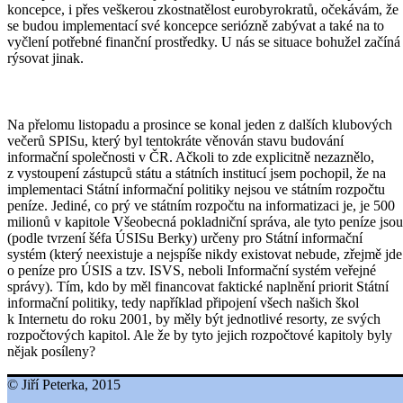
koncepce, i přes veškerou zkostnatělost eurobyrokratů, očekávám, že
se budou implementací své koncepce seriózně zabývat a také na to
vyčlení potřebné finanční prostředky. U nás se situace bohužel začíná
rýsovat jinak.
Na přelomu listopadu a prosince se konal jeden z dalších klubových
večerů SPISu, který byl tentokráte věnován stavu budování
informační společnosti v ČR. Ačkoli to zde explicitně nezaznělo,
z vystoupení zástupců státu a státních institucí jsem pochopil, že na
implementaci Státní informační politiky nejsou ve státním rozpočtu
peníze. Jediné, co prý ve státním rozpočtu na informatizaci je, je 500
milionů v kapitole Všeobecná pokladniční správa, ale tyto peníze jsou
(podle tvrzení šéfa ÚSISu Berky) určeny pro Státní informační
systém (který neexistuje a nejspíše nikdy existovat nebude, zřejmě jde
o peníze pro ÚSIS a tzv. ISVS, neboli Informační systém veřejné
správy). Tím, kdo by měl financovat faktické naplnění priorit Státní
informační politiky, tedy například připojení všech našich škol
k Internetu do roku 2001, by měly být jednotlivé resorty, ze svých
rozpočtových kapitol. Ale že by tyto jejich rozpočtové kapitoly byly
nějak posíleny?
© Jiří Peterka, 2015