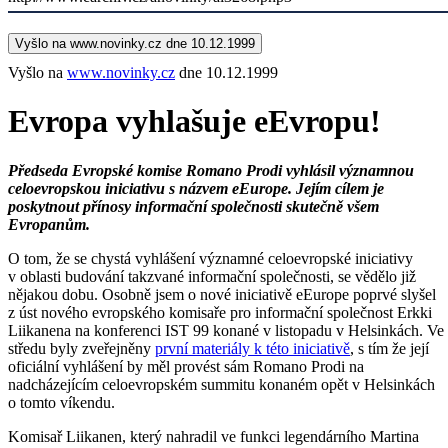
Vyšlo na www.novinky.cz dne 10.12.1999
Vyšlo na
www.novinky.cz
dne 10.12.1999
Evropa vyhlašuje eEvropu!
Předseda Evropské komise Romano Prodi vyhlásil významnou
celoevropskou iniciativu s názvem eEurope. Jejím cílem je
poskytnout přínosy informační společnosti skutečně všem
Evropanům.
O tom, že se chystá vyhlášení významné celoevropské iniciativy
v oblasti budování takzvané informační společnosti, se vědělo již
nějakou dobu. Osobně jsem o nové iniciativě eEurope poprvé slyšel
z úst nového evropského komisaře pro informační společnost Erkki
Liikanena na konferenci IST 99 konané v listopadu v Helsinkách. Ve
středu byly zveřejněny
první materiály k této iniciativě
, s tím že její
oficiální vyhlášení by měl provést sám Romano Prodi na
nadcházejícím celoevropském summitu konaném opět v Helsinkách
o tomto víkendu.
Komisař Liikanen, který nahradil ve funkci legendárního Martina