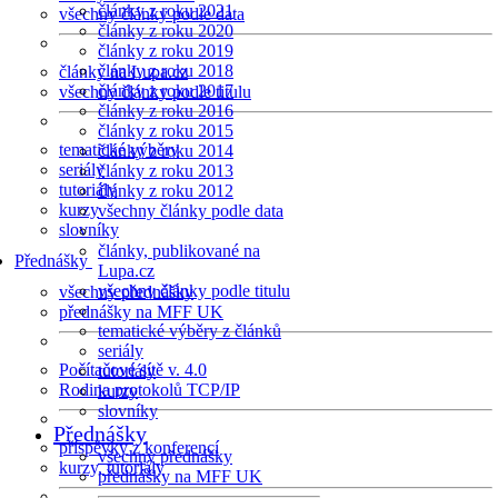
články z roku 2021
všechny články podle data
články z roku 2020
články z roku 2019
články z roku 2018
články na Lupa.cz
články z roku 2017
všechny články podle titulu
články z roku 2016
články z roku 2015
tematické výběry
články z roku 2014
seriály
články z roku 2013
tutoriály
články z roku 2012
kurzy
všechny články podle data
slovníky
články, publikované na
Přednášky
Lupa.cz
všechny články podle titulu
všechny přednášky
přednášky na MFF UK
tematické výběry z článků
seriály
Počítačové sítě v. 4.0
tutoriály
Rodina protokolů TCP/IP
kurzy
slovníky
Přednášky
příspěvky z konferencí
všechny přednášky
kurzy, tutoriály
přednášky na MFF UK