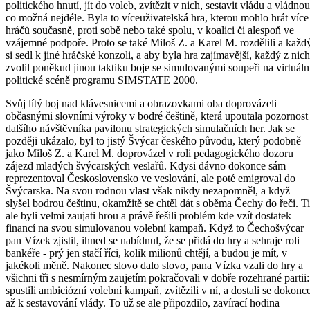
politického hnutí, jít do voleb, zvítězit v nich, sestavit vládu a vládnou
co možná nejdéle. Byla to víceuživatelská hra, kterou mohlo hrát více
hráčů současně, proti sobě nebo také spolu, v koalici či alespoň ve
vzájemné podpoře. Proto se také Miloš Z. a Karel M. rozdělili a každ
si sedl k jiné hráčské konzoli, a aby byla hra zajímavější, každý z nich
zvolil poněkud jinou taktiku boje se simulovanými soupeři na virtuáln
politické scéně programu SIMSTATE 2000.
Svůj lítý boj nad klávesnicemi a obrazovkami oba doprovázeli
občasnými slovními výroky v bodré češtině, která upoutala pozornost
dalšího návštěvníka pavilonu strategických simulačních her. Jak se
později ukázalo, byl to jistý Švýcar českého původu, který podobně
jako Miloš Z. a Karel M. doprovázel v roli pedagogického dozoru
zájezd mladých švýcarských veslařů. Kdysi dávno dokonce sám
reprezentoval Československo ve veslování, ale poté emigroval do
Švýcarska. Na svou rodnou vlast však nikdy nezapomněl, a když
slyšel bodrou češtinu, okamžitě se chtěl dát s oběma Čechy do řeči. Ti
ale byli velmi zaujati hrou a právě řešili problém kde vzít dostatek
financí na svou simulovanou volební kampaň. Když to Čechošvýcar
pan Vízek zjistil, ihned se nabídnul, že se přidá do hry a sehraje roli
bankéře - prý jen stačí říci, kolik milionů chtějí, a budou je mít, v
jakékoli měně. Nakonec slovo dalo slovo, pana Vízka vzali do hry a
všichni tři s nesmírným zaujetím pokračovali v dobře rozehrané partii:
spustili ambiciózní volební kampaň, zvítězili v ní, a dostali se dokonc
až k sestavování vlády. To už se ale připozdilo, zavírací hodina