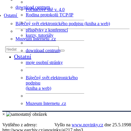
download centrum
Počítačové sítě v. 4.0
Rodina protokolů TCP/IP
Ostatní
Báječný svět elektronického podpisu (kniha a web)
příspěvky z konferencí
kurzy, tutoriály
Muzeum Internetu .cz
download centrum
Ostatní
moje osobní stránky
Báječný svět elektronického
podpisu
(kniha a web)
Muzeum Internetu .cz
×
Vytištěno z adresy:
Vyšlo na
www.novinky.cz
dne 25.5.1998
http://www.earchiv.cz/anovinky/ai217.php3