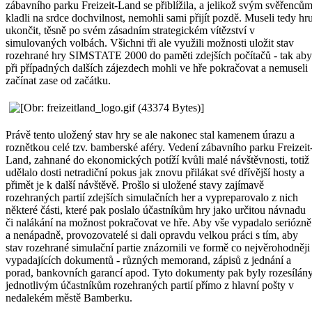
zábavního parku Freizeit-Land se přiblížila, a jelikož svým svěřenců
kladli na srdce dochvilnost, nemohli sami přijít pozdě. Museli tedy hr
ukončit, těsně po svém zásadním strategickém vítězství v
simulovaných volbách. Všichni tři ale využili možnosti uložit stav
rozehrané hry SIMSTATE 2000 do paměti zdejších počítačů - tak aby
při případných dalších zájezdech mohli ve hře pokračovat a nemuseli
začínat zase od začátku.
Právě tento uložený stav hry se ale nakonec stal kamenem úrazu a
roznětkou celé tzv. bamberské aféry. Vedení zábavního parku Freizeit
Land, zahnané do ekonomických potíží kvůli malé návštěvnosti, totiž
udělalo dosti netradiční pokus jak znovu přilákat své dřívější hosty a
přimět je k další návštěvě. Prošlo si uložené stavy zajímavě
rozehraných partií zdejších simulačních her a vypreparovalo z nich
některé části, které pak poslalo účastníkům hry jako určitou návnadu
či nalákání na možnost pokračovat ve hře. Aby vše vypadalo seriózně
a nenápadně, provozovatelé si dali opravdu velkou práci s tím, aby
stav rozehrané simulační partie znázornili ve formě co nejvěrohodněji
vypadajících dokumentů - různých memorand, zápisů z jednání a
porad, bankovních garancí apod. Tyto dokumenty pak byly rozesílán
jednotlivým účastníkům rozehraných partií přímo z hlavní pošty v
nedalekém městě Bamberku.