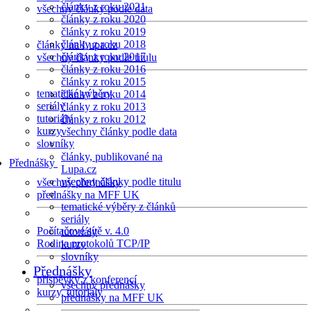
články z roku 2021
všechny články podle data
články z roku 2020
články z roku 2019
články z roku 2018
články na Lupa.cz
články z roku 2017
všechny články podle titulu
články z roku 2016
články z roku 2015
tematické výběry
články z roku 2014
seriály
články z roku 2013
tutoriály
články z roku 2012
kurzy
všechny články podle data
slovníky
články, publikované na
Přednášky
Lupa.cz
všechny články podle titulu
všechny přednášky
přednášky na MFF UK
tematické výběry z článků
seriály
Počítačové sítě v. 4.0
tutoriály
Rodina protokolů TCP/IP
kurzy
slovníky
Přednášky
příspěvky z konferencí
všechny přednášky
kurzy, tutoriály
přednášky na MFF UK