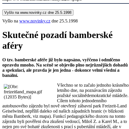
Vyšlo na www.novinky.cz dne 25.5.1998
Vyšlo na
www.novinky.cz
dne 25.5.1998
Skutečné pozadí bamberské
aféry
O tzv. bamberské aféře již bylo napsáno, vyřčeno i odmlčeno
opravdu mnoho. Na scéně se objevilo plno nejrůznějších dohadů
a spekulací, ale pravda je jen jedna - dokonce velmi všední a
banální.
Všechno se to začalo jednoho krásného
letního dne, na poznávacím zájezdu
pražské sociálnědemokratické mládeže.
Cílem tohoto jednodenního
autobusového zájezdu byl nově otevřený zábavní park Freizeit-Land
Geiselwind, nepříliš daleko od našich západních hranic (v blízkosti
města Bamberk, viz mapa). Funkcí pedagogického dozoru na tomto
zájezdu byli pověřeni dva zkušení vedoucí, Miloš Z. a Karel M., a to
nejen pro své bohaté zkušenosti s prací s pubertální mládeží, ale v