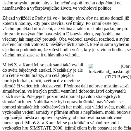
jistém smyslu i proto, aby si konečně aspoň trochu odpočinuli od
namáhavého a vyčerpávajícího života ve vrcholové politice.
Zájezd vyjížděl z Prahy již ve 4 hodiny ráno, aby na místo dorazil již
kolem 9 hodiny, kdy park otevíral své brány. Po ranní cestě byli
všichni poněkud utrmácení, ale vidina atrakcí místního parku, ne pro
nic za nic nazývaného bavorským Disneylandem, zapůsobila na
všechny jak magický proutek. Oba vedoucí zaveleli rozchod, a svým
svěřencům dali volnost k návštěvě těch atrakcí, které si sami vyberou 
s jedinou podmínkou, že v šest hodin večer, kdy je zavírací hodina, se
všichni musí zase sejít u hlavního vchodu.
Miloš Z. a Karel M. se pak sami také vydali
do světa báječných atrakcí. Nezlákaly je ale
ani četné vodní hrátky, ani celá plejáda
horských drah, rančů, zvěřinců v otevřené
přírodě či varietních představení. Přednost dali nejprve místním sci-fi
simulátorům, ve kterých prožili vesmírná dobrodružství dobyvatelů
cizích světů. Poté jejich pozornost upoutal pavilon strategických
simulačních her. Nabídka zde byla opravdu široká, návštěvníci se
pomocí simulačních počítačových her mohli stát vládci světa, mohli si
vyzkoušet vedení armády v přímém střetu s nepřítelem, mohli budova
nejrůznější města a dopravní systémy, obchodovat na simulované
burze apod. Miloš Z. a Karel M. se po krátkém váhání rozhodli
vyzkoušet hru SIMSTATE 2000, jejímž cílem bylo postavit se do čela