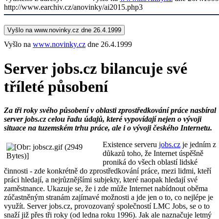
http://www.earchiv.cz/anovinky/ai2015.php3
Vyšlo na www.novinky.cz dne 26.4.1999
Vyšlo na
www.novinky.cz
dne 26.4.1999
Server jobs.cz bilancuje své
tříleté působení
Za tři roky svého působení v oblasti zprostředkování práce nasbíral
server jobs.cz celou řadu údajů, které vypovídají nejen o vývoji
situace na tuzemském trhu práce, ale i o vývoji českého Internetu.
Existence serveru
jobs.cz
je jedním z
důkazů toho, že Internet úspěšně
proniká do všech oblastí lidské
činnosti - zde konkrétně do zprostředkování práce, mezi lidmi, kteří
práci hledají, a nejrůznějšími subjekty, které naopak hledají své
zaměstnance. Ukazuje se, že i zde může Internet nabídnout oběma
zúčastněným stranám zajímavé možnosti a jde jen o to, co nejlépe je
využít. Server jobs.cz, provozovaný společností LMC Jobs, se o to
snaží již přes tři roky (od ledna roku 1996). Jak ale naznačuje letmý