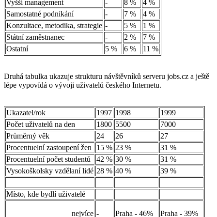
Vyšší management
-
8 %
4 %
Samostatné podnikání
-
7 %
4 %
Konzultace, metodika, strategie
-
5 %
1 %
Státní zaměstnanec
-
2 %
7 %
Ostatní
5 %
6 %
11 %
Druhá tabulka ukazuje strukturu návštěvníků serveru jobs.cz a ještě
lépe vypovídá o vývoji uživatelů českého Internetu.
Ukazatel/rok
1997
1998
1999
Počet uživatelů na den
1800
5500
7000
Průměrný věk
24
26
27
Procentuelní zastoupení žen
15 %
23 %
31 %
Procentuelní počet studentů
42 %
30 %
31 %
Vysokoškolsky vzdělaní lidé
28 %
40 %
39 %
Místo, kde bydlí uživatelé
nejvíce
-
Praha - 46%
Praha - 39%