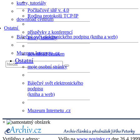
kurzy, tutoriály
Počítačové sítě v. 4.0
Rodina protokolů TCP/IP
download centrum
Ostatní
příspěvky z konferencí
Báječný svět elektronického podpisu (kniha a web)
kurzy, tutoriály
Muzeum Internetu .cz
download centrum
Ostatní
moje osobní stránky
Báječný svět elektronického
podpisu
(kniha a web)
Muzeum Internetu .cz
×
Vytištěno z adresy:
Vyšlo na
www.novinky.cz
dne 26.4.1999