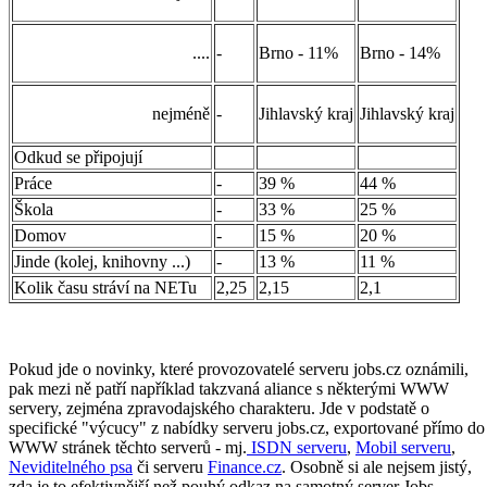
....
-
Brno - 11%
Brno - 14%
nejméně
-
Jihlavský kraj
Jihlavský kraj
Odkud se připojují
Práce
-
39 %
44 %
Škola
-
33 %
25 %
Domov
-
15 %
20 %
Jinde (kolej, knihovny ...)
-
13 %
11 %
Kolik času stráví na NETu
2,25
2,15
2,1
Pokud jde o novinky, které provozovatelé serveru jobs.cz oznámili,
pak mezi ně patří například takzvaná aliance s některými WWW
servery, zejména zpravodajského charakteru. Jde v podstatě o
specifické "výcucy" z nabídky serveru jobs.cz, exportované přímo do
WWW stránek těchto serverů - mj.
ISDN serveru
,
Mobil serveru
,
Neviditelného psa
či serveru
Finance.cz
. Osobně si ale nejsem jistý,
zda je to efektivnější než pouhý odkaz na samotný server Jobs -