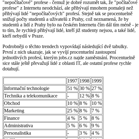
"nepočítačové" profese - čemuž je dobré rozumět tak, že "počítačové
profese" z Internetu neodchází, ale přibývají mnohem pomaleji než
přibývají lidé "nepočítačových" profesí. Stejně tak se procentuelně
snižují počty studentů a uživatelů z Prahy, což neznamená, že by
studentů a lidí z Prahy bylo na českém Internetu čím dál tím méně - je
to tím, že rychleji přibývají lidé, kteří již studenty nejsou, a také lidé,
kteří nebydlí v Praze.
Podrobněji o těchto trendech vypovídají následující dvě tabulky.
První z nich ukazuje, jak se vyvíjí procentuelní zastoupení
jednotlivých profesí, kterým jobs.cz najde zaměstnání. Procentuelně
sice stále ještě převažují lidé z oblasti IT, ale ostatní profese rychle
dotahují.
1997
1998
1999
Informační technologie
51 %
30 %
27 %
Technika a telekomunikace
-
12 %
8 %
Obchod
10 %
8 %
10 %
Marketing
25 %
8 %
7 %
Finance
4 %
5 %
8 %
Administrativa
5 %
6 %
9 %
Personalistika
-
3 %
4 %