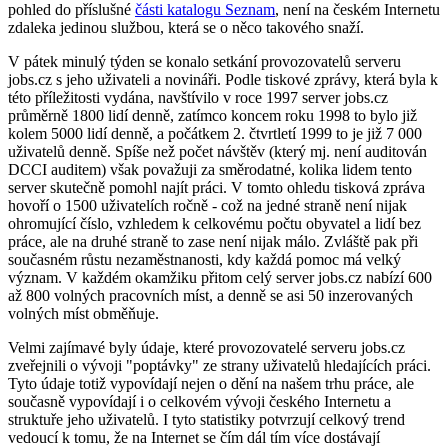
pohled do příslušné
části katalogu Seznam
, není na českém Internetu
zdaleka jedinou službou, která se o něco takového snaží.
V pátek minulý týden se konalo setkání provozovatelů serveru
jobs.cz s jeho uživateli a novináři. Podle tiskové zprávy, která byla k
této příležitosti vydána, navštívilo v roce 1997 server jobs.cz
průměrně 1800 lidí denně, zatímco koncem roku 1998 to bylo již
kolem 5000 lidí denně, a počátkem 2. čtvrtletí 1999 to je již 7 000
uživatelů denně. Spíše než počet návštěv (který mj. není auditován
DCCI auditem) však považuji za směrodatné, kolika lidem tento
server skutečně pomohl najít práci. V tomto ohledu tisková zpráva
hovoří o 1500 uživatelích ročně - což na jedné straně není nijak
ohromující číslo, vzhledem k celkovému počtu obyvatel a lidí bez
práce, ale na druhé straně to zase není nijak málo. Zvláště pak při
současném růstu nezaměstnanosti, kdy každá pomoc má velký
význam. V každém okamžiku přitom celý server jobs.cz nabízí 600
až 800 volných pracovních míst, a denně se asi 50 inzerovaných
volných míst obměňuje.
Velmi zajímavé byly údaje, které provozovatelé serveru jobs.cz
zveřejnili o vývoji "poptávky" ze strany uživatelů hledajících práci.
Tyto údaje totiž vypovídají nejen o dění na našem trhu práce, ale
současně vypovídají i o celkovém vývoji českého Internetu a
struktuře jeho uživatelů. I tyto statistiky potvrzují celkový trend
vedoucí k tomu, že na Internet se čím dál tím více dostávají