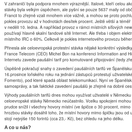
V zahraničí byla podpora mnohem výraznější. Italové, kteří celou akc
stávky byla velkým úspěchem, ale pyšní se pouze 5637 maily od obča
Francii to zřejmě vzali mnohem více vážně, a mohou se proto pochlu
pokles provozu až v hodnotách desítek procent. Ještě větší a téměř 
v neděli 10. ledna. A například provoz v rámci místních síťových new
používají hlavně skalní fandové sítě Internet. Ale třeba i objem elek
místního IRC o 60%. Celkově je pokles internetového provozu běhe
Přinesla ale celoevropská protestní stávka nějaké konkrétní výsledky?
France Telecom (CEO) Michel Bon na konferenci Information and 
Internetu zavede paušální tarif pro komutované připojování (tedy zře
Úspěšně pokračují snahy o zavedení paušálních tarifů ve Španělsku. 
16.prosince loňského roku na jednání zástupců protestují uživatelské
Fomento), pod které spadá oblast telekomunikací. Nyní ve Španělsku v
samosprávy, a tak faktické zavedení paušálů je zřejmě na dobré ces
Výhody paušálních tarifů dnes mohou využívat uživatelé v Německu 
celoevropské stávky Německo neúčastnilo. Vcelku spokojeni mohou b
prudce snížil i všechny hovory místní (ve špičce o 30 procent, mi
hrozbou stávky dosáhli toho, že místní hovory mimo špičku jsou od 
stojí nejvýše 150 forintů (cca 23,- Kč), bez ohledu na jeho délku.
A co u nás?