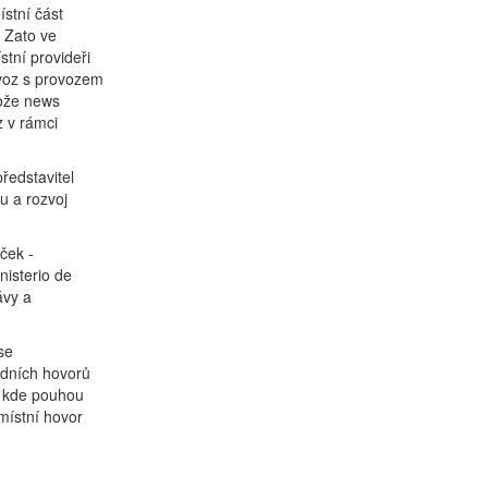
ístní část
. Zato ve
stní provideři
ovoz s provozem
tože news
z v rámci
ředstavitel
u a rozvoj
ček -
nisterio de
ávy a
se
odních hovorů
, kde pouhou
místní hovor