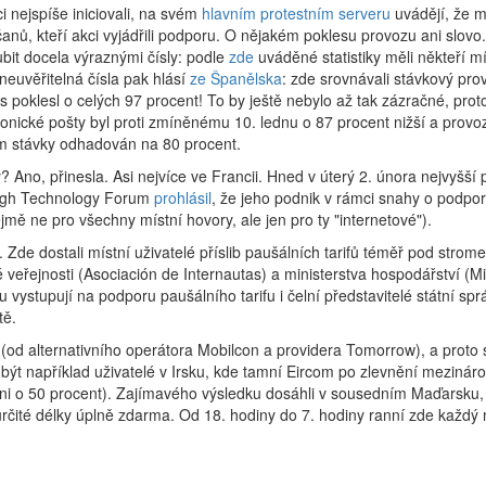
i nejspíše iniciovali, na svém
hlavním protestním serveru
uvádějí, že m
nů, kteří akci vyjádřili podporu. O nějakém poklesu provozu ani slovo
bit docela výraznými čísly: podle
zde
uváděné statistiky měli někteří mí
neuvěřitelná čísla pak hlásí
ze Španělska
: zde srovnávali stávkový pr
s poklesl o celých 97 procent! To by ještě nebylo až tak zázračné, pro
tronické pošty byl proti zmíněnému 10. lednu o 87 procent nižší a provo
m stávky odhadován na 80 procent.
 Ano, přinesla. Asi nejvíce ve Francii. Hned v úterý 2. února nejvyšší p
High Technology Forum
prohlásil
, že jeho podnik v rámci snahy o podpor
jmě ne pro všechny místní hovory, ale jen pro ty "internetové").
Zde dostali místní uživatelé příslib paušálních tarifů téměř pod strome
 veřejnosti (Asociación de Internautas) a ministerstva hospodářství (Mi
ystupují na podporu paušálního tarifu i čelní představitelé státní spr
tě.
(od alternativního operátora Mobilcon a providera Tomorrow), a proto 
ýt například uživatelé v Irsku, kde tamní Eircom po zlevnění mezinár
mo ni o 50 procent). Zajímavého výsledku dosáhli v sousedním Maďarsku
určité délky úplně zdarma. Od 18. hodiny do 7. hodiny ranní zde každý 