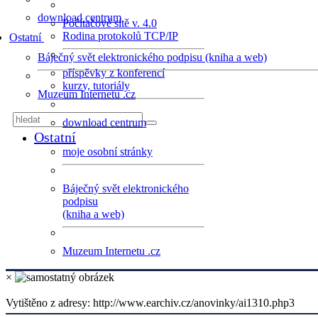
download centrum
Počítačové sítě v. 4.0
Rodina protokolů TCP/IP
Ostatní
Báječný svět elektronického podpisu (kniha a web)
příspěvky z konferencí
kurzy, tutoriály
Muzeum Internetu .cz
download centrum
Ostatní
moje osobní stránky
Báječný svět elektronického
podpisu
(kniha a web)
Muzeum Internetu .cz
×
Vytištěno z adresy: http://www.earchiv.cz/anovinky/ai1310.php3