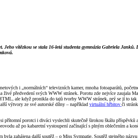
net. Jeho vítězkou se stala 16-letá studenta gymnázia Gabriela Janků. 
ámková.
ternetových i „normálních“ televizních kamer, mnoha fotoaparátů, počet
 živé předvedení svých WWW stránek. Porotu zde nejvíce zaujala Mar
 o HTML, ale když pronikla do tajů tvorby WWW stránek, prý se jí to t
alší výtvory ze své autorské dílny – například
virtuální hřbitov
či strá
 si přítomní porotci i diváci vyslechli skutečně širokou škálu příspěvk
rovodu až po kabaretní vystoupení začínající s plným oblečením a ko
m byla zahájena další soutěž – o Miss Sympatie. Soutěž stejného názvu p