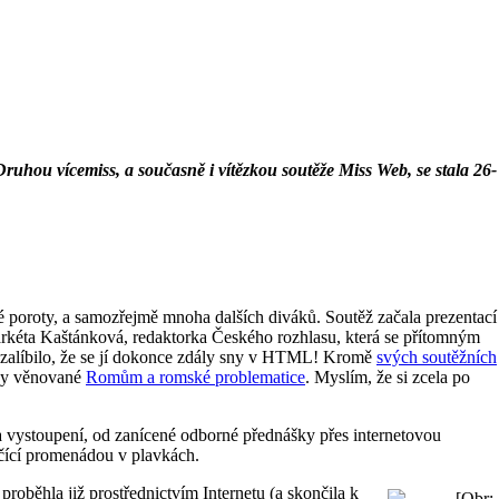
Druhou vícemiss, a současně i vítězkou soutěže Miss Web, se stala 26-
né poroty, a samozřejmě mnoha dalších diváků. Soutěž začala prezentací
kéta Kaštánková, redaktorka Českého rozhlasu, která se přítomným
ak zalíbilo, že se jí dokonce zdály sny v HTML! Kromě
svých soutěžních
nky věnované
Romům a romské problematice
. Myslím, že si zcela po
ů a vystoupení, od zanícené odborné přednášky přes internetovou
nčící promenádou v plavkách.
roběhla již prostřednictvím Internetu (a skončila k