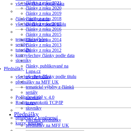
články z roku 2021
všechny články podle data
články z roku 2020
články z roku 2019
články z roku 2018
články na Lupa.cz
články z roku 2017
všechny články podle titulu
články z roku 2016
články z roku 2015
tematické výběry
články z roku 2014
seriály
články z roku 2013
tutoriály
články z roku 2012
kurzy
všechny články podle data
slovníky
články, publikované na
Přednášky
Lupa.cz
všechny články podle titulu
všechny přednášky
přednášky na MFF UK
tematické výběry z článků
seriály
Počítačové sítě v. 4.0
tutoriály
Rodina protokolů TCP/IP
kurzy
slovníky
Přednášky
příspěvky z konferencí
všechny přednášky
kurzy, tutoriály
přednášky na MFF UK