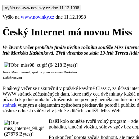
Vyšlo na www.novinky.cz dne 11.12.1998
Vyšlo na
www.novinky.cz
dne 11.12.1998
Český Internet má novou Miss
Ve čtvrtek večer proběhlo finále třetího ročníku soutěže Miss Inter
letá Markéta Kaštánková. Třetí vicemiss se stala 19-letá Tereza Ad
Nová Miss Internet, spolu s první vicemiss Markétou
Kaštánkovou
Finálový večer se uskutečnil v pražské kavárně Classic, za účasti in
WWW stránek zúčastněných dam, které měly cca dvě minuty každá na
přiznala k jedné unikátní zkušenosti: nejprve prý neměla ani tušení
stránek
vtipným a elegantním způsobem představila porotě i publiku d
zásluze odnesla vítězství v jedné z dílčích soutěží, Miss Web.
Další kolo soutěže tvořil volný program – zde
pohádku, taneční vložku, sólový zpěv bez dop
Po skončení porota začala hodnotit, ale mezití