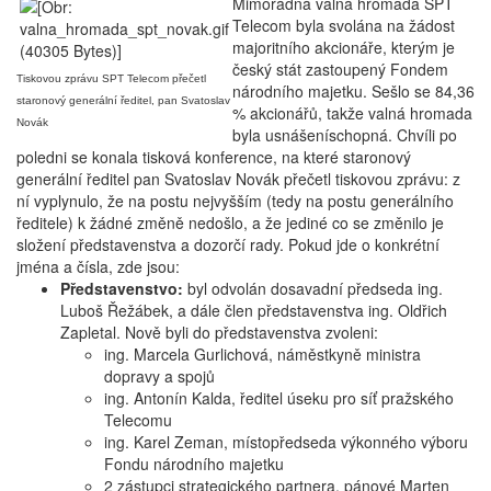
Mimořádná valná hromada SPT
Telecom byla svolána na žádost
majoritního akcionáře, kterým je
český stát zastoupený Fondem
Tiskovou zprávu SPT Telecom přečetl
národního majetku. Sešlo se 84,36
staronový generální ředitel, pan Svatoslav
% akcionářů, takže valná hromada
Novák
byla usnášeníschopná. Chvíli po
poledni se konala tisková konference, na které staronový
generální ředitel pan Svatoslav Novák přečetl tiskovou zprávu: z
ní vyplynulo, že na postu nejvyšším (tedy na postu generálního
ředitele) k žádné změně nedošlo, a že jediné co se změnilo je
složení představenstva a dozorčí rady. Pokud jde o konkrétní
jména a čísla, zde jsou:
Představenstvo:
byl odvolán dosavadní předseda ing.
Luboš Řežábek, a dále člen představenstva ing. Oldřich
Zapletal. Nově byli do představenstva zvoleni:
ing. Marcela Gurlichová, náměstkyně ministra
dopravy a spojů
ing. Antonín Kalda, ředitel úseku pro síť pražského
Telecomu
ing. Karel Zeman, místopředseda výkonného výboru
Fondu národního majetku
2 zástupci strategického partnera, pánové Marten