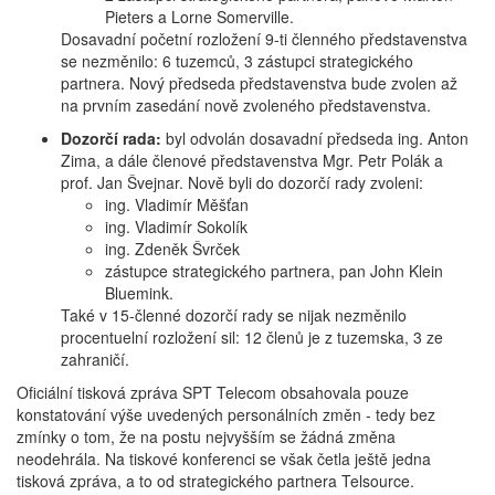
Pieters a Lorne Somerville.
Dosavadní početní rozložení 9-ti členného představenstva
se nezměnilo: 6 tuzemců, 3 zástupci strategického
partnera. Nový předseda představenstva bude zvolen až
na prvním zasedání nově zvoleného představenstva.
Dozorčí rada:
byl odvolán dosavadní předseda ing. Anton
Zima, a dále členové představenstva Mgr. Petr Polák a
prof. Jan Švejnar. Nově byli do dozorčí rady zvoleni:
ing. Vladimír Měšťan
ing. Vladimír Sokolík
ing. Zdeněk Švrček
zástupce strategického partnera, pan John Klein
Bluemink.
Také v 15-členné dozorčí rady se nijak nezměnilo
procentuelní rozložení sil: 12 členů je z tuzemska, 3 ze
zahraničí.
Oficiální tisková zpráva SPT Telecom obsahovala pouze
konstatování výše uvedených personálních změn - tedy bez
zmínky o tom, že na postu nejvyšším se žádná změna
neodehrála. Na tiskové konferenci se však četla ještě jedna
tisková zpráva, a to od strategického partnera Telsource.