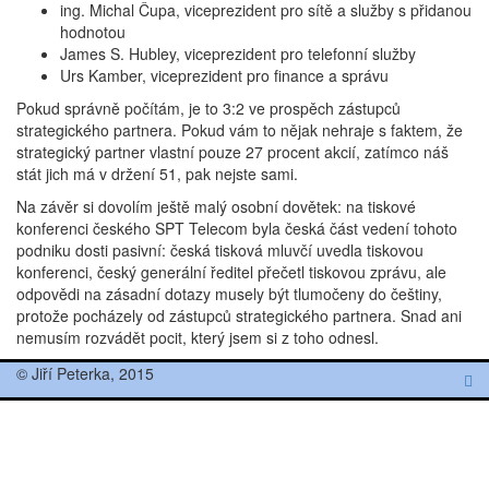
ing. Michal Čupa, viceprezident pro sítě a služby s přidanou
hodnotou
James S. Hubley, viceprezident pro telefonní služby
Urs Kamber, viceprezident pro finance a správu
Pokud správně počítám, je to 3:2 ve prospěch zástupců
strategického partnera. Pokud vám to nějak nehraje s faktem, že
strategický partner vlastní pouze 27 procent akcií, zatímco náš
stát jich má v držení 51, pak nejste sami.
Na závěr si dovolím ještě malý osobní dovětek: na tiskové
konferenci českého SPT Telecom byla česká část vedení tohoto
podniku dosti pasivní: česká tisková mluvčí uvedla tiskovou
konferenci, český generální ředitel přečetl tiskovou zprávu, ale
odpovědi na zásadní dotazy musely být tlumočeny do češtiny,
protože pocházely od zástupců strategického partnera. Snad ani
nemusím rozvádět pocit, který jsem si z toho odnesl.
© Jiří Peterka, 2015