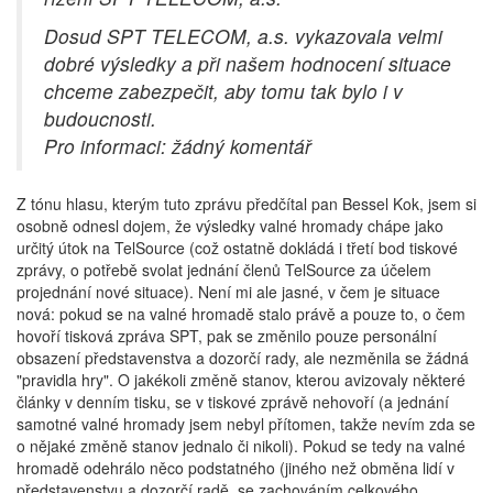
Dosud SPT TELECOM, a.s. vykazovala velmi
dobré výsledky a při našem hodnocení situace
chceme zabezpečit, aby tomu tak bylo i v
budoucnosti.
Pro informaci: žádný komentář
Z tónu hlasu, kterým tuto zprávu předčítal pan Bessel Kok, jsem si
osobně odnesl dojem, že výsledky valné hromady chápe jako
určitý útok na TelSource (což ostatně dokládá i třetí bod tiskové
zprávy, o potřebě svolat jednání členů TelSource za účelem
projednání nové situace). Není mi ale jasné, v čem je situace
nová: pokud se na valné hromadě stalo právě a pouze to, o čem
hovoří tisková zpráva SPT, pak se změnilo pouze personální
obsazení představenstva a dozorčí rady, ale nezměnila se žádná
"pravidla hry". O jakékoli změně stanov, kterou avizovaly některé
články v denním tisku, se v tiskové zprávě nehovoří (a jednání
samotné valné hromady jsem nebyl přítomen, takže nevím zda se
o nějaké změně stanov jednalo či nikoli). Pokud se tedy na valné
hromadě odehrálo něco podstatného (jiného než obměna lidí v
představenstvu a dozorčí radě, se zachováním celkového