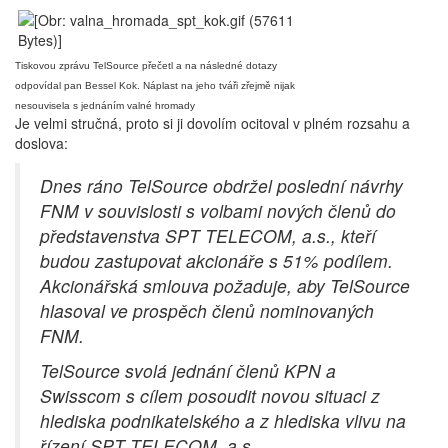
Tiskovou zprávu TelSource přečetl a na následné dotazy
odpovídal pan Bessel Kok. Náplast na jeho tváři zřejmě nijak
nesouvisela s jednáním valné hromady
Je velmi stručná, proto si ji dovolím ocitoval v plném rozsahu a
doslova:
Dnes ráno TelSource obdržel poslední návrhy
FNM v souvislosti s volbami nových členů do
představenstva SPT TELECOM, a.s., kteří
budou zastupovat akcionáře s 51% podílem.
Akcionářská smlouva požaduje, aby TelSource
hlasoval ve prospěch členů nominovaných
FNM.
TelSource svolá jednání členů KPN a
Swisscom s cílem posoudit novou situaci z
hlediska podnikatelského a z hlediska vlivu na
řízení SPT TELECOM, a.s.