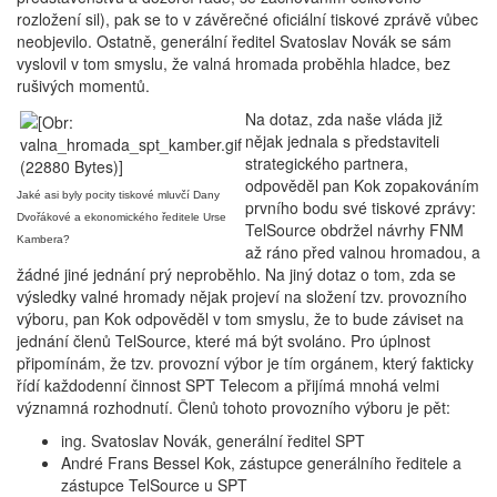
rozložení sil), pak se to v závěrečné oficiální tiskové zprávě vůbec
neobjevilo. Ostatně, generální ředitel Svatoslav Novák se sám
vyslovil v tom smyslu, že valná hromada proběhla hladce, bez
rušivých momentů.
Na dotaz, zda naše vláda již
nějak jednala s představiteli
strategického partnera,
odpověděl pan Kok zopakováním
Jaké asi byly pocity tiskové mluvčí Dany
prvního bodu své tiskové zprávy:
Dvořákové a ekonomického ředitele Urse
TelSource obdržel návrhy FNM
Kambera?
až ráno před valnou hromadou, a
žádné jiné jednání prý neproběhlo. Na jiný dotaz o tom, zda se
výsledky valné hromady nějak projeví na složení tzv. provozního
výboru, pan Kok odpověděl v tom smyslu, že to bude záviset na
jednání členů TelSource, které má být svoláno. Pro úplnost
připomínám, že tzv. provozní výbor je tím orgánem, který fakticky
řídí každodenní činnost SPT Telecom a přijímá mnohá velmi
významná rozhodnutí. Členů tohoto provozního výboru je pět:
ing. Svatoslav Novák, generální ředitel SPT
André Frans Bessel Kok, zástupce generálního ředitele a
zástupce TelSource u SPT