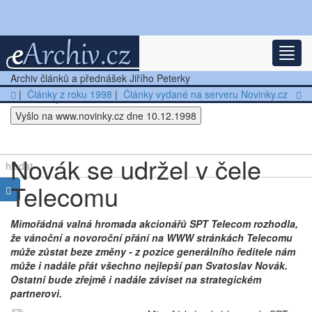
Nejnovější články
Rozba
Další články
Archiv článků a přednášek Jiřího Peterky
|
Články z roku 1998
|
Články vydané na serveru Novinky.cz
Přednášky
Vyšlo na www.novinky.cz dne 10.12.1998
Ostatní
Novák se udržel v čele
Telecomu
Mimořádná valná hromada akcionářů SPT Telecom rozhodla,
že vánoční a novoroční přání na WWW stránkách Telecomu
může zůstat beze změny - z pozice generálního ředitele nám
může i nadále přát všechno nejlepší pan Svatoslav Novák.
Ostatní bude zřejmě i nadále záviset na strategickém
partnerovi.