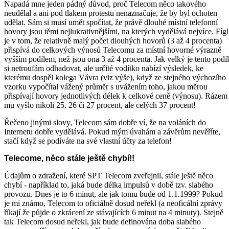
Napadá mne jeden pádný důvod, proč Telecom něco takového
neudělal a ani pod tlakem protestu nenaznačuje, že by byl ochoten
udělat. Sám si musí umět spočítat, že právě dlouhé místní telefonní
hovory jsou těmi nejlukrativnějšími, na kterých vydělává nejvíce. Fígl
je v tom, že relativně malý počet dlouhých hovorů (3 až 4 procenta)
přispívá do celkových výnosů Telecomu za místní hovorné výrazně
vyšším podílem, než jsou ona 3 až 4 procenta. Jak velký je tento podíl
si netroufám odhadovat, ale určité vodítko nabízí výsledek, ke
kterému dospěl kolega Vávra (viz výše), když ze stejného výchozího
vzorku vypočítal vážený průměr s uvážením toho, jakou měrou
přispívají hovory jednotlivých délek k celkové ceně (výnosu). Rázem
mu vyšlo nikoli 25, 26 či 27 procent, ale celých 37 procent!
Řečeno jinými slovy, Telecom sám dobře ví, že na voláních do
Internetu dobře vydělává. Pokud mým úvahám a závěrům nevěříte,
stačí když se podíváte na své vlastní účty za telefon!
Telecome, něco stále ještě chybí!!
Údajům o zdražení, které SPT Telecom zveřejnil, stále ještě něco
chybí - například to, jaká bude délka impulsů v době tzv. slabého
provozu. Dnes je to 6 minut, ale jak tomu bude od 1.1.1999? Pokud
je mi známo, Telecom to oficiálně dosud neřekl (a neoficální zprávy
říkají že půjde o zkrácení ze stávajících 6 minut na 4 minuty). Stejně
tak Telecom dosud neřekl, jak bude definována doba slabého