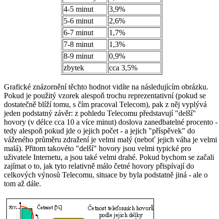
4-5 minut
3,9%
5-6 minut
2,6%
6-7 minut
1,7%
7-8 minut
1,3%
8-9 minut
0,9%
zbytek
cca 3,5%
Grafické znázornění těchto hodnot vidíte na následujícím obrázku.
Pokud je použitý vzorek alespoň trochu reprezentativní (pokud se
dostatečně blíží tomu, s čím pracoval Telecom), pak z něj vyplývá
jeden podstatný závěr: z pohledu Telecomu představují "delší"
hovory (v délce cca 10 a více minut) doslova zanedbatelné procento -
tedy alespoň pokud jde o jejich počet - a jejich "příspěvek" do
váženého průměru zdražení je velmi malý (neboť jejich váha je velmi
malá). Přitom takovéto "delší" hovory jsou velmi typické pro
uživatele Internetu, a jsou také velmi drahé. Pokud bychom se začali
zajímat o to, jak tyto relativně málo četné hovory přispívají do
celkových výnosů Telecomu, situace by byla podstatně jiná - ale o
tom až dále.