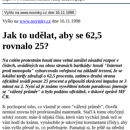
Vyšlo na www.novinky.cz dne 16.11.1998
Vyšlo na
www.novinky.cz
dne 16.11.1998
Jak to udělat, aby se 62,5
rovnalo 25?
Na celém protestním hnutí mne velmi zarážel zásadní rozpor v
číslech, uváděných na obou stranách barikády: hnutí "Internet
proti monopolu" vyburcovalo veřejnost na základě tvrzení, že se
lokální tarify zdražují o 62,5 procenta, zatímco druhá strana
oficiálně uvádí pouze 25 procent a připouští zkrácení impulsu ze 3
minut na 2. Nyní už je známo vysvětlení tohoto paradoxu: jmenuje
se "vážený průměr" a bylo podáno oficiálně, v tiskové zprávě MF
ČR.
K pochopení toho, co vlastně je onen "vážený průměr", člověk
nemusí zrovna být profesionální matematik. Stačí k tomu obyčejný
selský rozum: máte-li nějaká čísla, která vám vychází jinak než se
vám hodí do krámu, vynásobíte je takovými konstantami (čísly), aby
vám vyšlo přesně to, co potřebujete. Pamatuji si, že ještě na střední