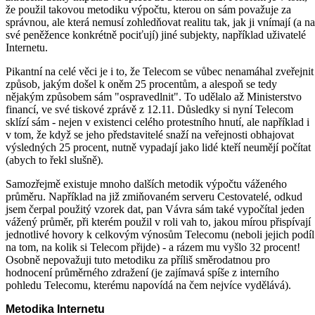
že použil takovou metodiku výpočtu, kterou on sám považuje za
správnou, ale která nemusí zohledňovat realitu tak, jak ji vnímají (a na
své peněžence konkrétně pociťují) jiné subjekty, například uživatelé
Internetu.
Pikantní na celé věci je i to, že Telecom se vůbec nenamáhal zveřejnit
způsob, jakým došel k oněm 25 procentům, a alespoň se tedy
nějakým způsobem sám "ospravedlnit". To udělalo až Ministerstvo
financí, ve své tiskové zprávě z 12.11. Důsledky si nyní Telecom
sklízí sám - nejen v existenci celého protestního hnutí, ale například i
v tom, že když se jeho představitelé snaží na veřejnosti obhajovat
výsledných 25 procent, nutně vypadají jako lidé kteří neumějí počítat
(abych to řekl slušně).
Samozřejmě existuje mnoho dalších metodik výpočtu váženého
průměru. Například na již zmiňovaném serveru Cestovatelé, odkud
jsem čerpal použitý vzorek dat, pan Vávra sám také vypočítal jeden
vážený průměr, při kterém použil v roli vah to, jakou mírou přispívají
jednotlivé hovory k celkovým výnosům Telecomu (neboli jejich podíl
na tom, na kolik si Telecom přijde) - a rázem mu vyšlo 32 procent!
Osobně nepovažuji tuto metodiku za příliš směrodatnou pro
hodnocení průměrného zdražení (je zajímavá spíše z interního
pohledu Telecomu, kterému napovídá na čem nejvíce vydělává).
Metodika Internetu