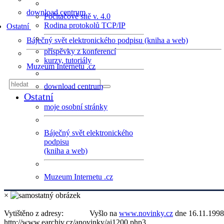
download centrum
Počítačové sítě v. 4.0
Rodina protokolů TCP/IP
Ostatní
Báječný svět elektronického podpisu (kniha a web)
příspěvky z konferencí
kurzy, tutoriály
Muzeum Internetu .cz
download centrum
Ostatní
moje osobní stránky
Báječný svět elektronického
podpisu
(kniha a web)
Muzeum Internetu .cz
×
Vytištěno z adresy:
Vyšlo na
www.novinky.cz
dne 16.11.1998
http://www.earchiv.cz/anovinky/ai1200.php3