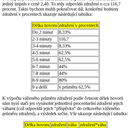
jediný impuls v ceně 2,40. To tedy odpovídá zdražení o cca 116,7
procent. Takto bychom mohli pokračovat dál, konkrétní hodnoty
zdražení v procentech ukazuje následující tabulka:
Délka hovoru
zdražení v procentech
Do 2 minut
8,33%
2-3 minuty
116,7
3-4 minuty
8,33%
4-5 minut
62,5%
5-6 minut
62,5%
6-7 minut
44%
7-8 minut
44%
8-9 minut
80%
9 a delší
v průměru 62,5%
K výpočtu váženého průměru zdražení podle četnosti délek hovorů
nám nyní stačí jen vynásobit jednotlivá procentuelní zdražení jejich
váhami (což odpovídá jejich "příspěvku" do celkového váženého
průměru zdražení), a výsledek sečíst. Vše ukazuje následující tabulka:
Délka hovoru
zdražení
váha
zdražení*váha