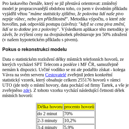
Pro laskavého čtenáře, který se již přestává orientovat: zmíněný
model je propracovanější obdobou toho, co jsem v úvodním příkladu
vyjádřil větou "
máme statisticky zjištěno, že polovina lidí naše pivo
nepije vůbec, nebo jen příležitostně
". Metodika výpočtu, o které zde
hovořím, pak odpovídá postupu (závěru): "
když se cena piva změní,
lidí se to dotkne jen z poloviny
". Výsledkem aplikace této metodiky je
závěr, že zvýšení ceny na dvojnásobek představuje jen 50% zdražení
(v našem hypotetickém příkladu s pivem).
Pokus o rekonstrukci modelu
Data o statistickém rozložení délky místních telefonních hovorů, ze
kterých vycházel SPT Telecom a posléze i MF ČR, samozřejmě
nemám k dispozici. Určité vodítko se mi ale podařilo získat - kolega
Vávra na svém serveru
Cestovatelé
zveřejnil jeden konkrétní
statistický vzorek, který obsahuje celkem 255176 hovorů v rámci
UTO (jde tedy o místní hovory, data pochází od firmy Tartek, a vše je
zveřejněno
zde
). Z tohoto vzorku vychází následující četnosti délek
místních hovorů:
Délka hovoru
procento hovorů
do 2 minut
70%
2-3 minuty
10,2%
3-4 minuty
5,9%