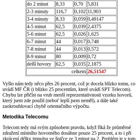
do 2 minut
8,33
0,70
5,831
2-3 minuty
116,7
0,102
11,903
3-4 minuty
8,33
0,059
0,49147
4-5 minut
62,5
0,039
2,4375
5-6 minut
62,5
0,026
1,625
6-7 minut
44
0,017
0,748
7-8 minut
44
0,013
0,572
8-9 minut
80
0,009
0,72
delší hovory
62,5
0,035
2,1875
celkem
26,51547
Vyšlo nám tedy něco přes 26 procent, což je docela blízko tomu, co
uvádí MF ČR (i blízko 25 procentům, které uvádí SPT Telecom).
Chybu lze přičíst na vrub menší reprezentativnosti vzorku hovorů,
který jsem zde použil (neboť lepší jsem neměl), a dále také
zaokrouhlovací chybě orientačního výpočtu.
Metodika Telecomu
Telecom tedy má svým způsobem pravdu, když říká že průměrné
zdražení místního hovorného dosáhne pouze 25 procent, a to i při
zkrácení délky impulsu ve špičce ze 3 minut na 2. Problém je v tom,