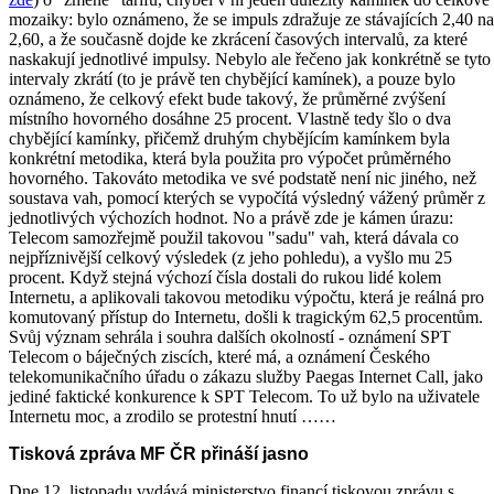
mozaiky: bylo oznámeno, že se impuls zdražuje ze stávajících 2,40 na
2,60, a že současně dojde ke zkrácení časových intervalů, za které
naskakují jednotlivé impulsy. Nebylo ale řečeno jak konkrétně se tyto
intervaly zkrátí (to je právě ten chybějící kamínek), a pouze bylo
oznámeno, že celkový efekt bude takový, že průměrné zvýšení
místního hovorného dosáhne 25 procent. Vlastně tedy šlo o dva
chybějící kamínky, přičemž druhým chybějícím kamínkem byla
konkrétní metodika, která byla použita pro výpočet průměrného
hovorného. Takováto metodika ve své podstatě není nic jiného, než
soustava vah, pomocí kterých se vypočítá výsledný vážený průměr z
jednotlivých výchozích hodnot. No a právě zde je kámen úrazu:
Telecom samozřejmě použil takovou "sadu" vah, která dávala co
nejpříznivější celkový výsledek (z jeho pohledu), a vyšlo mu 25
procent. Když stejná výchozí čísla dostali do rukou lidé kolem
Internetu, a aplikovali takovou metodiku výpočtu, která je reálná pro
komutovaný přístup do Internetu, došli k tragickým 62,5 procentům.
Svůj význam sehrála i souhra dalších okolností - oznámení SPT
Telecom o báječných ziscích, které má, a oznámení Českého
telekomunikačního úřadu o zákazu služby Paegas Internet Call, jako
jediné faktické konkurence k SPT Telecom. To už bylo na uživatele
Internetu moc, a zrodilo se protestní hnutí ……
Tisková zpráva MF ČR přináší jasno
Dne 12. listopadu vydává ministerstvo financí tiskovou zprávu s