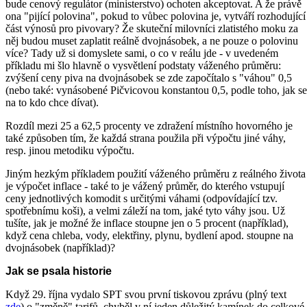
bude cenový regulátor (ministerstvo) ochoten akceptovat. A že právě
ona "pijící polovina", pokud to vůbec polovina je, vytváří rozhodující
část výnosů pro pivovary? Že skuteční milovníci zlatistého moku za
něj budou muset zaplatit reálně dvojnásobek, a ne pouze o polovinu
více? Tady už si domyslete sami, o co v reálu jde - v uvedeném
příkladu mi šlo hlavně o vysvětlení podstaty váženého průměru:
zvýšení ceny piva na dvojnásobek se zde započítalo s "váhou" 0,5
(nebo také: vynásobené Pičvicovou konstantou 0,5, podle toho, jak se
na to kdo chce dívat).
Rozdíl mezi 25 a 62,5 procenty ve zdražení místního hovorného je
také způsoben tím, že každá strana použila při výpočtu jiné váhy,
resp. jinou metodiku výpočtu.
Jiným hezkým příkladem použití váženého průměru z reálného života
je výpočet inflace - také to je vážený průměr, do kterého vstupují
ceny jednotlivých komodit s určitými váhami (odpovídající tzv.
spotřebnímu koši), a velmi záleží na tom, jaké tyto váhy jsou. Už
tušíte, jak je možné že inflace stoupne jen o 5 procent (například),
když cena chleba, vody, elektřiny, plynu, bydlení apod. stoupne na
dvojnásobek (například)?
Jak se psala historie
Když 29. října vydalo SPT svou první tiskovou zprávu (plný text
zde
) o "změně" tarifů, chyběl v ní jeden důležitý kamínek do celkové