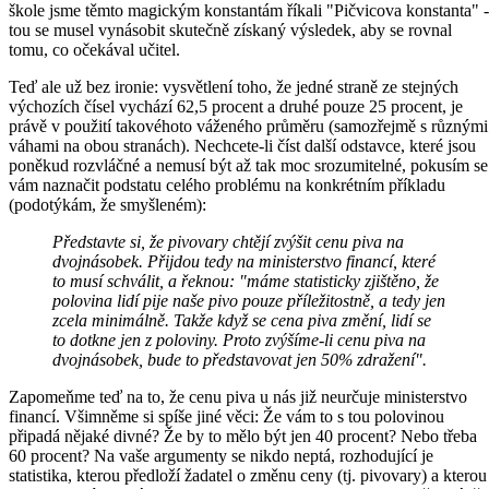
škole jsme těmto magickým konstantám říkali "Pičvicova konstanta" -
tou se musel vynásobit skutečně získaný výsledek, aby se rovnal
tomu, co očekával učitel.
Teď ale už bez ironie: vysvětlení toho, že jedné straně ze stejných
výchozích čísel vychází 62,5 procent a druhé pouze 25 procent, je
právě v použití takovéhoto váženého průměru (samozřejmě s různými
váhami na obou stranách). Nechcete-li číst další odstavce, které jsou
poněkud rozvláčné a nemusí být až tak moc srozumitelné, pokusím se
vám naznačit podstatu celého problému na konkrétním příkladu
(podotýkám, že smyšleném):
Představte si, že pivovary chtějí zvýšit cenu piva na
dvojnásobek. Přijdou tedy na ministerstvo financí, které
to musí schválit, a řeknou: "máme statisticky zjištěno, že
polovina lidí pije naše pivo pouze příležitostně, a tedy jen
zcela minimálně. Takže když se cena piva změní, lidí se
to dotkne jen z poloviny. Proto zvýšíme-li cenu piva na
dvojnásobek, bude to představovat jen 50% zdražení".
Zapomeňme teď na to, že cenu piva u nás již neurčuje ministerstvo
financí. Všimněme si spíše jiné věci: Že vám to s tou polovinou
připadá nějaké divné? Že by to mělo být jen 40 procent? Nebo třeba
60 procent? Na vaše argumenty se nikdo neptá, rozhodující je
statistika, kterou předloží žadatel o změnu ceny (tj. pivovary) a kterou