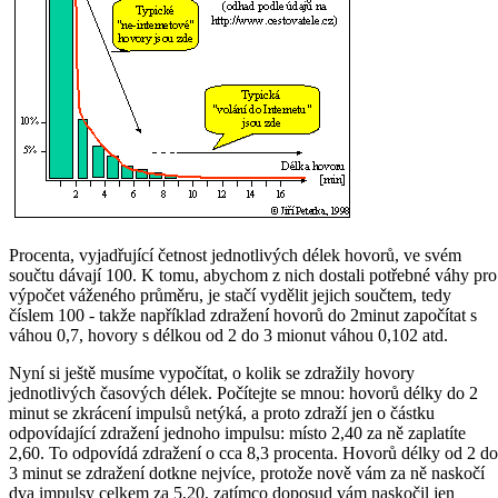
Procenta, vyjadřující četnost jednotlivých délek hovorů, ve svém
součtu dávají 100. K tomu, abychom z nich dostali potřebné váhy pro
výpočet váženého průměru, je stačí vydělit jejich součtem, tedy
číslem 100 - takže například zdražení hovorů do 2minut započítat s
váhou 0,7, hovory s délkou od 2 do 3 mionut váhou 0,102 atd.
Nyní si ještě musíme vypočítat, o kolik se zdražily hovory
jednotlivých časových délek. Počítejte se mnou: hovorů délky do 2
minut se zkrácení impulsů netýká, a proto zdraží jen o částku
odpovídající zdražení jednoho impulsu: místo 2,40 za ně zaplatíte
2,60. To odpovídá zdražení o cca 8,3 procenta. Hovorů délky od 2 do
3 minut se zdražení dotkne nejvíce, protože nově vám za ně naskočí
dva impulsy celkem za 5,20, zatímco doposud vám naskočil jen