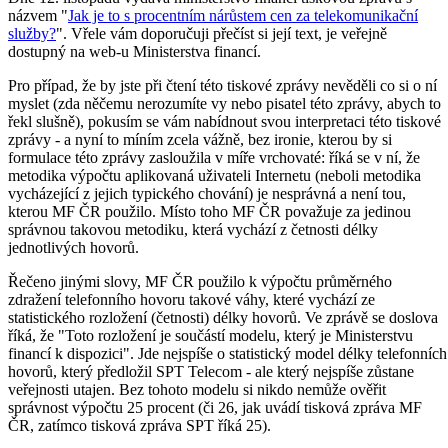
názvem "
Jak je to s procentním nárůstem cen za telekomunikační
služby?
". Vřele vám doporučuji přečíst si její text, je veřejně
dostupný na web-u Ministerstva financí.
Pro případ, že by jste při čtení této tiskové zprávy nevěděli co si o ní
myslet (zda něčemu nerozumíte vy nebo pisatel této zprávy, abych to
řekl slušně), pokusím se vám nabídnout svou interpretaci této tiskové
zprávy - a nyní to míním zcela vážně, bez ironie, kterou by si
formulace této zprávy zasloužila v míře vrchovaté: říká se v ní, že
metodika výpočtu aplikovaná uživateli Internetu (neboli metodika
vycházející z jejich typického chování) je nesprávná a není tou,
kterou MF ČR použilo. Místo toho MF ČR považuje za jedinou
správnou takovou metodiku, která vychází z četnosti délky
jednotlivých hovorů.
Řečeno jinými slovy, MF ČR použilo k výpočtu průměrného
zdražení telefonního hovoru takové váhy, které vychází ze
statistického rozložení (četnosti) délky hovorů. Ve zprávě se doslova
říká, že "Toto rozložení je součástí modelu, který je Ministerstvu
financí k dispozici". Jde nejspíše o statistický model délky telefonních
hovorů, který předložil SPT Telecom - ale který nejspíše zůstane
veřejnosti utajen. Bez tohoto modelu si nikdo nemůže ověřit
správnost výpočtu 25 procent (či 26, jak uvádí tisková zpráva MF
ČR, zatímco tisková zpráva SPT říká 25).