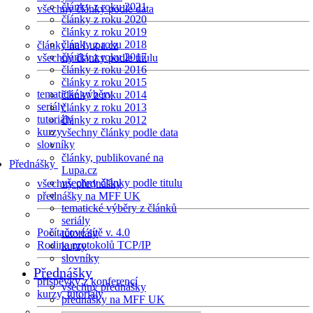
články z roku 2021
všechny články podle data
články z roku 2020
články z roku 2019
články z roku 2018
články na Lupa.cz
články z roku 2017
všechny články podle titulu
články z roku 2016
články z roku 2015
tematické výběry
články z roku 2014
seriály
články z roku 2013
tutoriály
články z roku 2012
kurzy
všechny články podle data
slovníky
články, publikované na
Přednášky
Lupa.cz
všechny články podle titulu
všechny přednášky
přednášky na MFF UK
tematické výběry z článků
seriály
Počítačové sítě v. 4.0
tutoriály
Rodina protokolů TCP/IP
kurzy
slovníky
Přednášky
příspěvky z konferencí
všechny přednášky
kurzy, tutoriály
přednášky na MFF UK