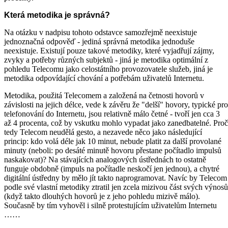
Která metodika je správná?
Na otázku v nadpisu tohoto odstavce samozřejmě neexistuje
jednoznačná odpověď - jediná správná metodika jednoduše
neexistuje. Existují pouze takové metodiky, které vyjadřují zájmy,
zvyky a potřeby různých subjektů - jiná je metodika optimální z
pohledu Telecomu jako celostátního provozovatele služeb, jiná je
metodika odpovídající chování a potřebám uživatelů Internetu.
Metodika, použitá Telecomem a založená na četnosti hovorů v
závislosti na jejich délce, vede k závěru že "delší" hovory, typické pro
telefonování do Internetu, jsou relativně málo četné - tvoří jen cca 3
až 4 procenta, což by vskutku mohlo vypadat jako zanedbatelné. Proč
tedy Telecom neudělá gesto, a nezavede něco jako následující
princip: kdo volá déle jak 10 minut, nebude platit za další provolané
minuty (neboli: po desáté minutě hovoru přestane počítadlo impulsů
naskakovat)? Na stávajících analogových ústřednách to ostatně
funguje obdobně (impuls na počítadle neskočí jen jednou), a chytré
digitální ústředny by mělo jít takto naprogramovat. Navíc by Telecom
podle své vlastní metodiky ztratil jen zcela mizivou část svých výnosů
(když takto dlouhých hovorů je z jeho pohledu mizivě málo).
Současně by tím vyhověl i silně protestujícím uživatelům Internetu
……