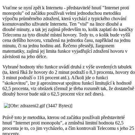
Vraťme se nyní zpět k Internetu - představitelé hnutí "Internet proti
monopolu" od začátku používali velmi jednoduchou metodiku
výpočtu průměrného zdražení, která vychází z typického chování
komutovaného uživatele Internetu. Ten "visí" na lince dlouhé a
dlouhé minuty, a tak jej zajímá především to, kolik zaplatí do kasičky
Telecomu za tyto dlouhé místní hovory. Tedy to, o kolik bude vyšší
cena delšího hovoru, vztažená na jednotku času, například na jednu
minutu, či na jednu hodinu atd. Řečeno přesněji, žargonem
matematiky, zajímá jej limita funkce vyjadřující zdražení hovoru v
závislosti na jeho délce.
Vybrané hodnoty této funkce uvádí druhá z výše uvedených tabulek
(ta, která říká že hovory do 2 minut podraží o 8,3 procenta, hovory do
3 minut podraží o 116 procent atd.). Ačkoli jde o funkci
"skokovitou", lze ji aproximovat spojitou funkcí limitující k hodnotě
62,5 procenta, viz obrázek (čemuž je třeba rozumět tak, že dostatečně
dlouhý hovor bude stát o 62,5 procent více než dnes).
Právě toto je metodika, kterou od začátku používali představitelé
hnutí "Internet proti monopolu", a zmíněná limitní hodnota 62,5
procenta je to, co jim vycházelo, a čím kontrovali Telecomu s jeho 25
procenty.