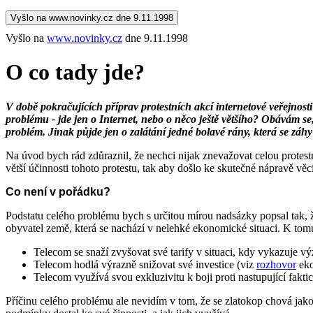
Vyšlo na www.novinky.cz dne 9.11.1998
Vyšlo na
www.novinky.cz
dne 9.11.1998
O co tady jde?
V době pokračujících příprav protestních akcí internetové veřejnosti
problému - jde jen o Internet, nebo o něco ještě většího? Obávám se
problém. Jinak půjde jen o zalátání jedné bolavé rány, která se záhy
Na úvod bych rád zdůraznil, že nechci nijak znevažovat celou protestn
větší účinnosti tohoto protestu, tak aby došlo ke skutečné nápravě věc
Co není v pořádku?
Podstatu celého problému bych s určitou mírou nadsázky popsal tak, ž
obyvatel země, která se nachází v nelehké ekonomické situaci. K tom
Telecom se snaží zvyšovat své tarify v situaci, kdy vykazuje v
Telecom hodlá výrazně snižovat své investice (viz
rozhovor
eko
Telecom využívá svou exkluzivitu k boji proti nastupující fakti
Příčinu celého problému ale nevidím v tom, že se zlatokop chová jako 