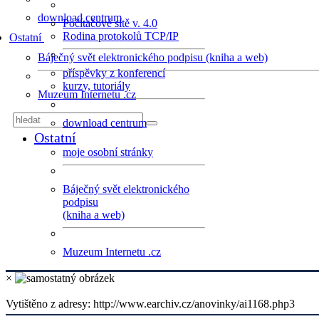
download centrum
Počítačové sítě v. 4.0
Rodina protokolů TCP/IP
Ostatní
Báječný svět elektronického podpisu (kniha a web)
příspěvky z konferencí
kurzy, tutoriály
Muzeum Internetu .cz
download centrum
Ostatní
moje osobní stránky
Báječný svět elektronického
podpisu
(kniha a web)
Muzeum Internetu .cz
×
Vytištěno z adresy: http://www.earchiv.cz/anovinky/ai1168.php3