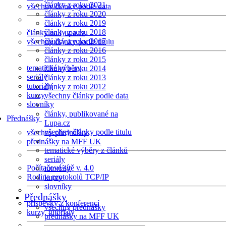
články z roku 2021
všechny články podle data
články z roku 2020
články z roku 2019
články z roku 2018
články na Lupa.cz
články z roku 2017
všechny články podle titulu
články z roku 2016
články z roku 2015
tematické výběry
články z roku 2014
seriály
články z roku 2013
tutoriály
články z roku 2012
kurzy
všechny články podle data
slovníky
články, publikované na
Přednášky
Lupa.cz
všechny články podle titulu
všechny přednášky
přednášky na MFF UK
tematické výběry z článků
seriály
Počítačové sítě v. 4.0
tutoriály
Rodina protokolů TCP/IP
kurzy
slovníky
Přednášky
příspěvky z konferencí
všechny přednášky
kurzy, tutoriály
přednášky na MFF UK