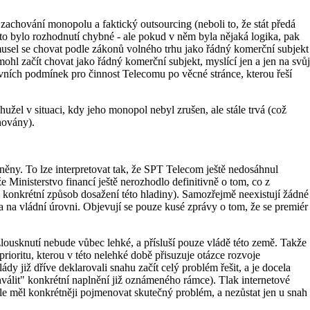
zachování monopolu a faktický outsourcing (neboli to, že stát předá
to bylo rozhodnutí chybné - ale pokud v něm byla nějaká logika, pak
emusel se chovat podle zákonů volného trhu jako řádný komerční subjekt
nemohl začít chovat jako řádný komerční subjekt, myslící jen a jen na svůj
uzivních podmínek pro činnost Telecomu po věcné stránce, kterou řeší
žel v situaci, kdy jeho monopol nebyl zrušen, ale stále trvá (což
novány).
ěny. To lze interpretovat tak, že SPT Telecom ještě nedosáhnul
 Ministerstvo financí ještě nerozhodlo definitivně o tom, co z
 konkrétní způsob dosažení této hladiny). Samozřejmě neexistují žádné
 na vládní úrovni. Objevují se pouze kusé zprávy o tom, že se premiér
ousknutí nebude vůbec lehké, a přísluší pouze vládě této země. Takže
ioritu, kterou v této nelehké době přisuzuje otázce rozvoje
dy již dříve deklarovali snahu začít celý problém řešit, a je docela
hválit" konkrétní naplnění již oznámeného rámce). Tlak internetové
ale měl konkrétněji pojmenovat skutečný problém, a nezůstat jen u snah