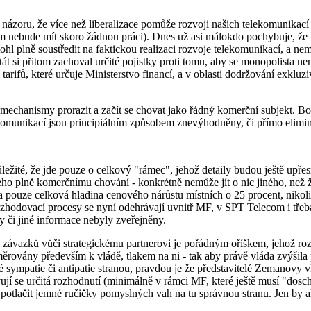
 názoru, že více než liberalizace pomůže rozvoji našich telekomunikací 
tím nebude mít skoro žádnou práci). Dnes už asi málokdo pochybuje, že 
hl plně soustředit na faktickou realizaci rozvoje telekomunikací, a n
. Stát si přitom zachoval určité pojistky proti tomu, aby se monopolista 
ti tarifů, které určuje Ministerstvo financí, a v oblasti dodržování exkl
mechanismy prorazit a začít se chovat jako řádný komerční subjekt. Bohu
elekomunikací jsou principiálním způsobem znevýhodněny, či přímo elimi
ité, že jde pouze o celkový "rámec", jehož detaily budou ještě upřesn
ho plně komerčnímu chování - konkrétně nemůže jít o nic jiného, než že
 pouze celková hladina cenového nárůstu místních o 25 procent, nikoli
ozhodovací procesy se nyní odehrávají uvnitř MF, v SPT Telecom i třeba
 či jiné informace nebyly zveřejněny.
ávazků vůči strategickému partnerovi je pořádným oříškem, jehož rozl
ovány především k vládě, tlakem na ni - tak aby právě vláda zvýšila pr
 sympatie či antipatie stranou, pravdou je že představitelé Zemanovy vlá
ují se určitá rozhodnutí (minimálně v rámci MF, které ještě musí "dosc
d potlačit jemné ručičky pomyslných vah na tu správnou stranu. Jen by 