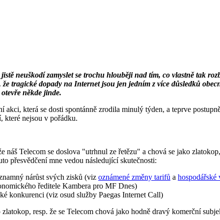
 jistě neuškodí zamyslet se trochu hlouběji nad tím, co vlastně tak ro
, že tragické dopady na Internet jsou jen jedním z více důsledků obec
 otevře někde jinde.
í akci, která se dosti spontánně zrodila minulý týden, a teprve postupn
í, které nejsou v pořádku.
e náš Telecom se doslova "utrhnul ze řetězu" a chová se jako zlatokop,
uto přesvědčení mne vedou následující skutečnosti:
ýznamný nárůst svých zisků (viz
oznámené změny tarifů
a
hospodářské 
nomického ředitele Kambera pro MF Dnes)
cké konkurenci (viz osud služby Paegas Internet Call)
zlatokop, resp. že se Telecom chová jako hodně dravý komerční subjekt, u