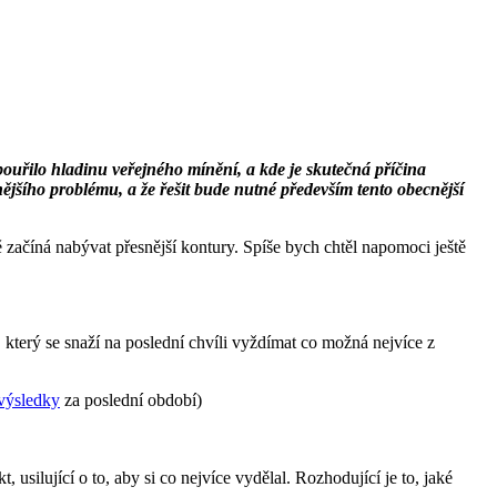
zbouřilo hladinu veřejného mínění, a kde je skutečná příčina
nějšího problému, a že řešit bude nutné především tento obecnější
ě začíná nabývat přesnější kontury. Spíše bych chtěl napomoci ještě
 který se snaží na poslední chvíli vyždímat co možná nejvíce z
výsledky
za poslední období)
silující o to, aby si co nejvíce vydělal. Rozhodující je to, jaké