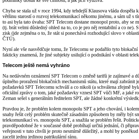
podmínky dostal ke své činnosti, a jak jich využívá.
Chyba se stala už v roce 1994, kdy tehdejší Klausova vláda dospěla k
většinu starostí o rozvoj telekomunikací někomu jinému, a sám už s 
to asi byla tato úvaha: SPT Telecom dostane monopol proto, aby se mo
(tj. brát velmi důsledný ohled na to, co je pro něj rentabilní a co ne)
zisk (jde zejména o to, že stát si ponechává rozhodující slovo v oblas
ČTÚ).
Nyní ale vše nasvědčuje tomu, že Telecomu se podařilo tyto blokační 
fakticky znamená, že jiné subjekty usilující o podnikání v oblasti t
Telecom ještě nemá vyhráno
Na nedávném oznámení SPT Telecom o změně tarifů je zajímavé a důlež
úplného proražení blokačních mechanismů státu, které mají zabránit je
požadavků SPT Telecomu schválí a co nikoli (a schválena zřejmě byla
oficiální zprávy o tom, jaké požadavky vznesl SPT vůči MF, a jaké r
Zeman sešel s generálním ředitelem SPT, ale žádné konkrétní výsledky
Pravdou je, že problém kolem monopolu SPT a jeho chování, i kolem z
snahy řešit celý problém skutečně zásadním způsobem by měly být směr
telekomunikací vs. monopolu SPT, a snažila se problém řešit. Politické
pravděpodobné že v současné době probíhají určitá jednání, či připrav
veřejnosti v tuto chvíli je proto nesmírně důležitý, a mohl by poněku
zacelit jednu jedinou patrikulární ránu.