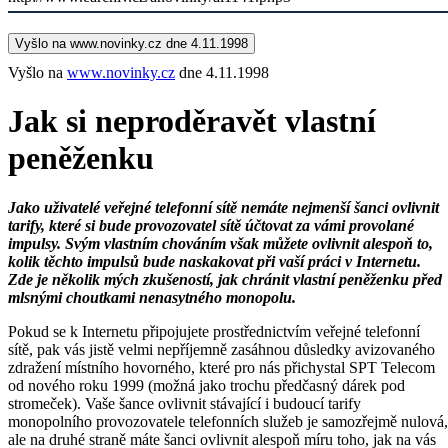
Vyšlo na www.novinky.cz dne 4.11.1998
Vyšlo na
www.novinky.cz
dne 4.11.1998
Jak si neproděravět vlastní
peněženku
Jako uživatelé veřejné telefonní sítě nemáte nejmenší šanci ovlivnit
tarify, které si bude provozovatel sítě účtovat za vámi provolané
impulsy. Svým vlastním chováním však můžete ovlivnit alespoň to,
kolik těchto impulsů bude naskakovat při vaší práci v Internetu.
Zde je několik mých zkušeností, jak chránit vlastní peněženku před
mlsnými choutkami nenasytného monopolu.
Pokud se k Internetu připojujete prostřednictvím veřejné telefonní
sítě, pak vás jistě velmi nepříjemně zasáhnou důsledky avizovaného
zdražení místního hovorného, které pro nás přichystal SPT Telecom
od nového roku 1999 (možná jako trochu předčasný dárek pod
stromeček). Vaše šance ovlivnit stávající i budoucí tarify
monopolního provozovatele telefonních služeb je samozřejmě nulová,
ale na druhé straně máte šanci ovlivnit alespoň míru toho, jak na vás