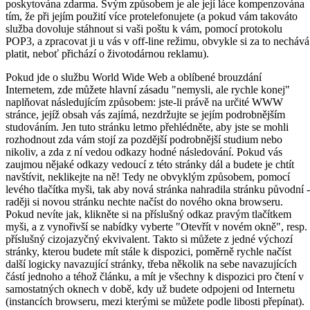
poskytována zdarma. Svým způsobem je ale její láce kompenzována
tím, že při jejím použití více protelefonujete (a pokud vám takováto
služba dovoluje stáhnout si vaši poštu k vám, pomocí protokolu
POP3, a zpracovat ji u vás v off-line režimu, obvykle si za to nechává
platit, neboť přichází o životodárnou reklamu).
Pokud jde o službu World Wide Web a oblíbené brouzdání
Internetem, zde můžete hlavní zásadu "nemysli, ale rychle konej"
naplňovat následujícím způsobem: jste-li právě na určité WWW
stránce, jejíž obsah vás zajímá, nezdržujte se jejím podrobnějším
studováním. Jen tuto stránku letmo přehlédněte, aby jste se mohli
rozhodnout zda vám stojí za pozdější podrobnější studium nebo
nikoliv, a zda z ní vedou odkazy hodné následování. Pokud vás
zaujmou nějaké odkazy vedoucí z této stránky dál a budete je chtít
navštívit, neklikejte na ně! Tedy ne obvyklým způsobem, pomocí
levého tlačítka myši, tak aby nová stránka nahradila stránku původní -
raději si novou stránku nechte načíst do nového okna browseru.
Pokud nevíte jak, klikněte si na příslušný odkaz pravým tlačítkem
myši, a z vynořivší se nabídky vyberte "Otevřít v novém okně", resp.
příslušný cizojazyčný ekvivalent. Takto si můžete z jedné výchozí
stránky, kterou budete mít stále k dispozici, poměrně rychle načíst
další logicky navazující stránky, třeba několik na sebe navazujících
částí jednoho a téhož článku, a mít je všechny k dispozici pro čtení v
samostatných oknech v době, kdy už budete odpojeni od Internetu
(instancích browseru, mezi kterými se můžete podle libosti přepínat).