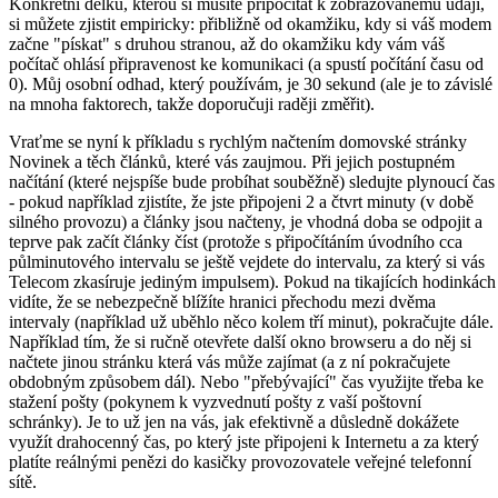
Konkrétní délku, kterou si musíte připočítat k zobrazovanému údaji,
si můžete zjistit empiricky: přibližně od okamžiku, kdy si váš modem
začne "pískat" s druhou stranou, až do okamžiku kdy vám váš
počítač ohlásí připravenost ke komunikaci (a spustí počítání času od
0). Můj osobní odhad, který používám, je 30 sekund (ale je to závislé
na mnoha faktorech, takže doporučuji raději změřit).
Vraťme se nyní k příkladu s rychlým načtením domovské stránky
Novinek a těch článků, které vás zaujmou. Při jejich postupném
načítání (které nejspíše bude probíhat souběžně) sledujte plynoucí čas
- pokud například zjistíte, že jste připojeni 2 a čtvrt minuty (v době
silného provozu) a články jsou načteny, je vhodná doba se odpojit a
teprve pak začít články číst (protože s připočítáním úvodního cca
půlminutového intervalu se ještě vejdete do intervalu, za který si vás
Telecom zkasíruje jediným impulsem). Pokud na tikajících hodinkách
vidíte, že se nebezpečně blížíte hranici přechodu mezi dvěma
intervaly (například už uběhlo něco kolem tří minut), pokračujte dále.
Například tím, že si ručně otevřete další okno browseru a do něj si
načtete jinou stránku která vás může zajímat (a z ní pokračujete
obdobným způsobem dál). Nebo "přebývající" čas využijte třeba ke
stažení pošty (pokynem k vyzvednutí pošty z vaší poštovní
schránky). Je to už jen na vás, jak efektivně a důsledně dokážete
využít drahocenný čas, po který jste připojeni k Internetu a za který
platíte reálnými penězi do kasičky provozovatele veřejné telefonní
sítě.