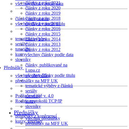
články z roku 2021
všechny články podle data
články z roku 2020
články z roku 2019
články z roku 2018
články na Lupa.cz
články z roku 2017
všechny články podle titulu
články z roku 2016
články z roku 2015
tematické výběry
články z roku 2014
seriály
články z roku 2013
tutoriály
články z roku 2012
kurzy
všechny články podle data
slovníky
články, publikované na
Přednášky
Lupa.cz
všechny články podle titulu
všechny přednášky
přednášky na MFF UK
tematické výběry z článků
seriály
Počítačové sítě v. 4.0
tutoriály
Rodina protokolů TCP/IP
kurzy
slovníky
Přednášky
příspěvky z konferencí
všechny přednášky
kurzy, tutoriály
přednášky na MFF UK