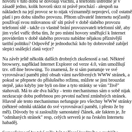
hovorů v tuto dobu se dovolají všichni, a telefonní ústředně je v
zásadě jedno, kolik hovorů skrz ni právě prochází - alespoň na
nákladech na její provoz se to nijak významněji neprojeví, což ostatně
platí i pro dobu silného provozu. Přitom uživatelé Internetu nejčastěji
používají svou milovanou síť síti právě v době slabého provozu
telefonní sítě - takže co vlastně brání provozovateli telefonní sítě, aby
jim vyšel vstříc třeba tím, že pro místní hovory směřující k Internet
providerům v době slabého provozu nabídne nějakou příznivější
tarifní politiku? Odpověď je jednoduchá: kdo by dobrovolně zabíjel
slepici snášející zlatá vejce?
Na závěr ještě několik dalších drobných zkušeností a rad. Některé
browsery, například Internet Explorer od verze 4.0, vám umožňují
tzv. off-line browsing. To znamená, že si sám pamatuje ve své
vyrovnávací paměti plný obsah vámi navštívených WWW stránek, a
pokud se přepnete do příslušného režimu, můžete se jimi brouzdat
stejně, jako kdyby jste byli on-line a tyto stránky se vám "živě"
stahovali. Má to ale dva háčky - tento mechanismus sám o sobě nijak
nezkracuje dobu potřebnou pro prvotní načtení zmíněných stránek.
Hlavně ale tento mechanismus nefunguje pro všechny WWW stránky
(některé odmítá ukládat do své vyrovnávací paměti, i přesto že by
měl). Důvody by si zasloužily samostatný článek, ale faktem je, že
"odmítaných stránek" resp, celých serverů je na českém Internetu
habaděj.