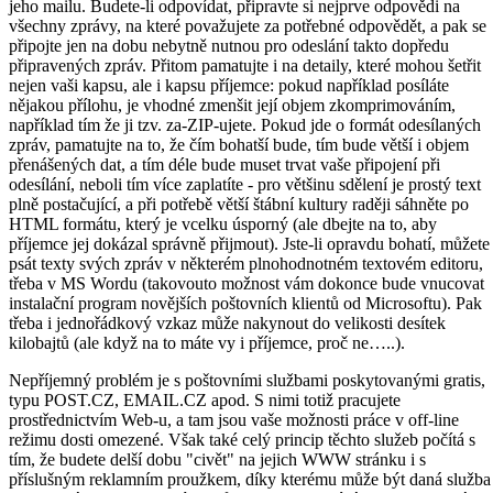
jeho mailu. Budete-li odpovídat, připravte si nejprve odpovědi na
všechny zprávy, na které považujete za potřebné odpovědět, a pak se
připojte jen na dobu nebytně nutnou pro odeslání takto dopředu
připravených zpráv. Přitom pamatujte i na detaily, které mohou šetřit
nejen vaši kapsu, ale i kapsu příjemce: pokud například posíláte
nějakou přílohu, je vhodné zmenšit její objem zkomprimováním,
například tím že ji tzv. za-ZIP-ujete. Pokud jde o formát odesílaných
zpráv, pamatujte na to, že čím bohatší bude, tím bude větší i objem
přenášených dat, a tím déle bude muset trvat vaše připojení při
odesílání, neboli tím více zaplatíte - pro většinu sdělení je prostý text
plně postačující, a při potřebě větší štábní kultury raději sáhněte po
HTML formátu, který je vcelku úsporný (ale dbejte na to, aby
příjemce jej dokázal správně přijmout). Jste-li opravdu bohatí, můžete
psát texty svých zpráv v některém plnohodnotném textovém editoru,
třeba v MS Wordu (takovouto možnost vám dokonce bude vnucovat
instalační program novějších poštovních klientů od Microsoftu). Pak
třeba i jednořádkový vzkaz může nakynout do velikosti desítek
kilobajtů (ale když na to máte vy i příjemce, proč ne…..).
Nepříjemný problém je s poštovními službami poskytovanými gratis,
typu POST.CZ, EMAIL.CZ apod. S nimi totiž pracujete
prostřednictvím Web-u, a tam jsou vaše možnosti práce v off-line
režimu dosti omezené. Však také celý princip těchto služeb počítá s
tím, že budete delší dobu "civět" na jejich WWW stránku i s
příslušným reklamním proužkem, díky kterému může být daná služba