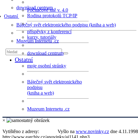
download centrum
Počítačové sítě v. 4.0
Rodina protokolů TCP/IP
Ostatní
Báječný svět elektronického podpisu (kniha a web)
příspěvky z konferencí
kurzy, tutoriály
Muzeum Internetu .cz
download centrum
Ostatní
moje osobní stránky
Báječný svět elektronického
podpisu
(kniha a web)
Muzeum Internetu .cz
×
Vytištěno z adresy:
Vyšlo na
www.novinky.cz
dne 4.11.1998
http://www.earchiv.cz/anovinky/ai1141.php3