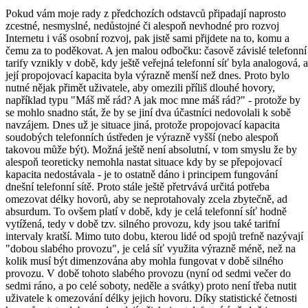
Pokud vám moje rady z předchozích odstavců připadají naprosto
zcestné, nesmyslné, nedůstojné či alespoň nevhodné pro rozvoj
Internetu i váš osobní rozvoj, pak jistě sami přijdete na to, komu a
čemu za to poděkovat. A jen malou odbočku: časově závislé telefonní
tarify vznikly v době, kdy ještě veřejná telefonní síť byla analogová, a
její propojovací kapacita byla výrazně menší než dnes. Proto bylo
nutné nějak přimět uživatele, aby omezili příliš dlouhé hovory,
například typu "Máš mě rád? A jak moc mne máš rád?" - protože by
se mohlo snadno stát, že by se jiní dva účastníci nedovolali k sobě
navzájem. Dnes už je situace jiná, protože propojovací kapacita
soudobých telefonních ústředen je výrazně vyšší (nebo alespoň
takovou může být). Možná ještě není absolutní, v tom smyslu že by
alespoň teoreticky nemohla nastat situace kdy by se přepojovací
kapacita nedostávala - je to ostatně dáno i principem fungování
dnešní telefonní sítě. Proto stále ještě přetrvává určitá potřeba
omezovat délky hovorů, aby se neprotahovaly zcela zbytečně, ad
absurdum. To ovšem platí v době, kdy je celá telefonní síť hodně
vytížená, tedy v době tzv. silného provozu, kdy jsou také tarifní
intervaly kratší. Mimo tuto dobu, kterou lidé od spojů trefně nazývají
"dobou slabého provozu", je celá síť využita výrazně méně, než na
kolik musí být dimenzována aby mohla fungovat v době silného
provozu. V době tohoto slabého provozu (nyní od sedmi večer do
sedmi ráno, a po celé soboty, neděle a svátky) proto není třeba nutit
uživatele k omezování délky jejich hovoru. Díky statistické četnosti