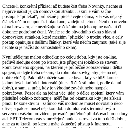
Chcete-li konkrétní příklad: až budete číst třeba Novinky, nechte si
nejprve načíst jejich domovskou stránku. Jakmile vám začne
postupně "přitékat", průběžně ji přelétávejte očima, zda vás nějaký
článek něčím neupoutá. Pokud ano, zadejte si jeho načtení do nového
okna browseru, ale nezdržujte se čekáním na jeho úplné načtení či
dokonce podrobné čtení. Vraťte se do původního okna s hlavní
domovskou stránkou, které mezitím "přiteklo" o trochu více, a celý
postup opakujte s dalšími články, které vás něčím zaujmou (také si je
nechte si je načíst do samostatného okna).
Nyní udělejme malou odbočku: po celou dobu, kdy jste on-line,
pečlivě sledujte dobu po kterou jste připojeni (okénko se stavem
komutovaného spojení, na kterém je průběžně zobrazována i délka
spojení, si dejte třeba někam, do rohu obrazovky, aby jste na něj
dobře viděli). Pak totiž můžete sami sledovat, kdy se blíží konce
jednotlivých tarifních intervalů (dnes tří či šesti minut, podle denní
doby), a sami si určit, kdy je výhodné zavěsit nebo naopak
pokračovat. Pozor ale na jednu věc: údaj o délce spojení, který vám
příslušné okénko zobrazuje, měří čas od okamžiku kdy jste získali
plnou IP konektivitu - zatímco váš modem se musel dovolat o něco
dříve, a pak se musel nějakou dobu domlouvat s terminálovým
serverem vašeho providera, provádět potřebné přihlašovací procedury
atd. SPT Telecom vás samozřejmě bude kasírovat za tuto delší dobu,
a ne za tu kratší, po kterou máte skutečný přístup k Internetu.