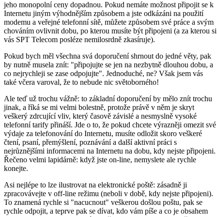
jeho monopolní ceny dopadnou. Pokud nemáte možnost připojit se k
Internetu jiným výhodnějším způsobem a jste odkázáni na použití
modemu a veřejné telefonní sítě, můžete způsobem své práce a svým
chováním ovlivnit dobu, po kterou musíte být připojeni (a za kterou si
vás SPT Telecom posléze nemilosrdně zkasíruje).
Pokud bych měl všechna svá doporučení shrnout do jedné věty, pak
by nutně musela znít: "připojujte se jen na nezbytně dlouhou dobu, a
co nejrychleji se zase odpojujte". Jednoduché, ne? Však jsem vás
také včera varoval, že to nebude nic světoborného!
Ale teď už trochu vážně: to základní doporučení by mělo znít trochu
jinak, a říká se mi velmi bolestně, protože právě v něm je skryt
veškerý zdrcující vliv, který časově závislé a nesmyslně vysoké
telefonní tarify přináší. Jde o to, že pokud chcete výrazněji omezit své
výdaje za telefonování do Internetu, musíte odložit skoro veškeré
čtení, psaní, přemýšlení, poznávání a další aktivní práci s
nejrůznějšími informacemi na Internetu na dobu, kdy nejste připojeni.
Řečeno velmi lapidárně: když jste on-line, nemyslete ale rychle
konejte.
Asi nejlépe to lze ilustrovat na elektronické poště: zásadně ji
zpracovávejte v off-line režimu (neboli v době, kdy nejste připojeni).
To znamená rychle si "nacucnout" veškerou došlou poštu, pak se
rychle odpojit, a teprve pak se dívat, kdo vám píše a co je obsahem