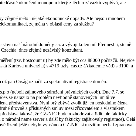
 předčasné ukončení monopolu který z těchto závazků vyplývá, ale
ce by zřejmě mělo i nějaké ekonomické dopady. Ale nejsou mnohem
elekomunikací, zejména v oblasti ceny za službu?
 stavu naší národní domény .cz a vývoji kolem ní. Přednesl ji, stejně
t Czechia, dnes zřejmě nezávislý konzultant.
 měření (tzv. hostcount-u) by zde mělo být cca 88000 počítačů. Nejvíce
ská Karlova univerzita) s 4719 uzly, cas.cz (Akademie věd) s 3190, a
což pan Orság označil za spekulativní registrace domén.
s.p.o (neboli zájmového sdružení právnických osob). Dne 7.7. se
načež se narazilo na problém nevhodně stanovených limitů ve
lena představenstva. Nyní prý zbývá zvolit již jen posledního člena
druhé úrovně a příslušných smluv mezi zřizovatelem a vlastníkem
ě představa taková, že CZ-NIC bude rozhodovat a řídit, ale fakticky
o národní name server a další by fakticky zajišťovaly registrace). Celá
ové řízení ještě nebylo vypsáno a CZ-NIC si mezitím nechal zpracovat