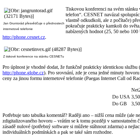
Tiskovou konferenci na svém stánku v
telefon“. CESNET navázal spolupráci 
vlastně odkudkoli, ale z počítače) př
Jan Gruntorád přesvědčuje o přednostech
pokračuje prakticky kamkoli do světa, 
internetové telefonie
nabízených hodnot (25, 50 nebo 100 
http://phone.cesnet.cz
.
Z tiskové konference na stánku CESNETu
Pro úplnost je vhodné dodat, že funkčně prakticky identickou službu 
http://phone.globe.cz
). Pro srovnání, zde je cena jedné minuty hovor
ceny za jinou formu internetové telefonie (Paegas Internet Call od Ra
Net
Do USA
3,50
Do GB
3,50
Potřebuje tato tabulka komentář? Raději ano – nižší cena může (ale ne
zdigitalizovaného hovoru – vrátím se k tomu později v samostatném č
zásadě nulové (potřebný software si můžete stáhnout zdarma) a nejlaci
individuálních podmínkách a pak se také sám rozhodne.