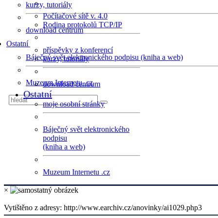
kurzy, tutoriály
Počítačové sítě v. 4.0
Rodina protokolů TCP/IP
download centrum
Ostatní
příspěvky z konferencí
Báječný svět elektronického podpisu (kniha a web)
kurzy, tutoriály
Muzeum Internetu .cz
download centrum
Ostatní
moje osobní stránky
Báječný svět elektronického
podpisu
(kniha a web)
Muzeum Internetu .cz
×
Vytištěno z adresy: http://www.earchiv.cz/anovinky/ai1029.php3