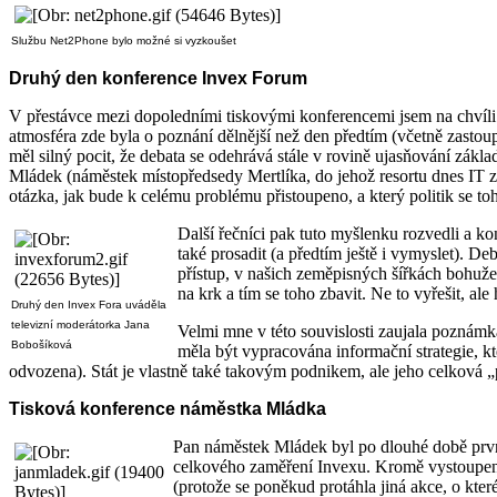
Službu Net2Phone bylo možné si vyzkoušet
Druhý den konference Invex Forum
V přestávce mezi dopoledními tiskovými konferencemi jsem na chvíli 
atmosféra zde byla o poznání dělnější než den předtím (včetně zastoupe
měl silný pocit, že debata se odehrává stále v rovině ujasňování zákla
Mládek (náměstek místopředsedy Mertlíka, do jehož resortu dnes IT zřej
otázka, jak bude k celému problému přistoupeno, a který politik se to
Další řečníci pak tuto myšlenku rozvedli a k
také prosadit (a předtím ještě i vymyslet). De
přístup, v našich zeměpisných šířkách bohuže
na krk a tím se toho zbavit. Ne to vyřešit, al
Druhý den Invex Fora uváděla
televizní moderátorka Jana
Velmi mne v této souvislosti zaujala poznám
Bobošíková
měla být vypracována informační strategie, kt
odvozena). Stát je vlastně také takovým podnikem, ale jeho celková „
Tisková konference náměstka Mládka
Pan náměstek Mládek byl po dlouhé době první 
celkového zaměření Invexu. Kromě vystoupení n
(protože se poněkud protáhla jiná akce, o kter