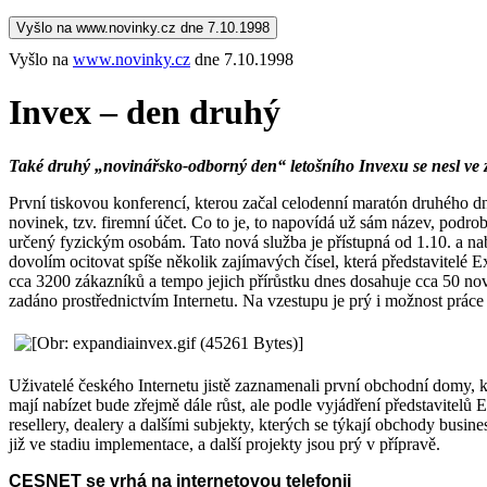
Vyšlo na www.novinky.cz dne 7.10.1998
Vyšlo na
www.novinky.cz
dne 7.10.1998
Invex – den druhý
Také druhý „novinářsko-odborný den“ letošního Invexu se nesl ve z
První tiskovou konferencí, kterou začal celodenní maratón druhého d
novinek, tzv. firemní účet. Co to je, to napovídá už sám název, podrob
určený fyzickým osobám. Tato nová služba je přístupná od 1.10. a nab
dovolím ocitovat spíše několik zajímavých čísel, která představitelé
cca 3200 zákazníků a tempo jejich přírůstku dnes dosahuje cca 50 nov
zadáno prostřednictvím Internetu. Na vzestupu je prý i možnost prác
Uživatelé českého Internetu jistě zaznamenali první obchodní domy, k
mají nabízet bude zřejmě dále růst, ale podle vyjádření představitel
resellery, dealery a dalšími subjekty, kterých se týkají obchody bus
již ve stadiu implementace, a další projekty jsou prý v přípravě.
CESNET se vrhá na internetovou telefonii