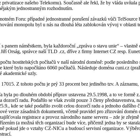
 privatizace našeho Telekomu). Současně ale řekl, že by vláda uvítala
 nějakým jednostranným rozhodnutím.
na samotném Foru: případné jednostranné porušení závazků vůči TelSour
hování monopolu byl u nás na dlouhá léta zablokován vývoj v oblasti t
í s panem náměstkem, byla každoroční „zpráva o stavu unie“ – vlastně o
Jiří Orság, správce naší TLD .cz, dříve z firmy Internet CZ resp. Eune
i počtu hostitelských počítačů v naší národní doméně: podle posledního
 které bylo napočítáno 6060 počítačů. Následuje doména cuni.cz (praž
é akademické uzly.
17015. Z tohoto počtu je prý 33 procent bez jediného tzv. A záznamu, 
 byla po dlouhém období příprav ustavena 29.5.1998, a to ve formě z.
 dozorčí radu. Podařilo se však zvolit pouze 3 členy představenstva, 
9., kde se také podařilo zvolit celou dozorčí radu a jednoho dalšího č
 nové verze zásadních dokumentů, včetně pravidel pro zřizování domén 
y zajišťovala registrace a provoz národního name serveru – zde je zřejm
zením (a možná těch organizací bude více, přičemž jedna by se starala 
lavně pokud jde o vztahy CZ-NICu a budoucí servisní organizace. Výběr
strací.