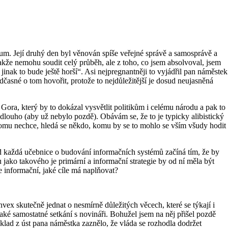
um. Její druhý den byl věnován spíše veřejné správě a samosprávě a
 takže nemohu soudit celý průběh, ale z toho, co jsem absolvoval, jsem
jinak to bude ještě horší“. Asi nejpregnantněji to vyjádřil pan náměstek
dčasné o tom hovořit, protože to nejdůležitější je dosud neujasněná
Gora, který by to dokázal vysvětlit politikům i celému národu a pak to
k dlouho (aby už nebylo pozdě). Obávám se, že to je typicky alibistický
ikomu nechce, hledá se někdo, komu by se to mohlo se vším všudy hodit
d každá učebnice o budování informačních systémů začíná tím, že by
 jako takového je primární a informační strategie by od ní měla být
e informační, jaké cíle má naplňovat?
ex skutečně jednat o nesmírně důležitých věcech, které se týkají i
ké samostatné setkání s novináři. Bohužel jsem na něj přišel pozdě
říklad z úst pana náměstka zaznělo, že vláda se rozhodla dodržet