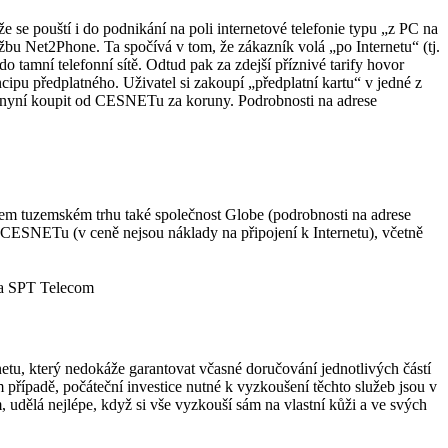
se pouští i do podnikání na poli internetové telefonie typu „z PC na
bu Net2Phone. Ta spočívá v tom, že zákazník volá „po Internetu“ (tj.
o tamní telefonní sítě. Odtud pak za zdejší příznivé tarify hovor
ncipu předplatného. Uživatel si zakoupí „předplatní kartu“ v jedné z
e nyní koupit od CESNETu za koruny. Podrobnosti na adrese
ašem tuzemském trhu také společnost Globe (podrobnosti na adrese
 CESNETu (v ceně nejsou náklady na připojení k Internetu), včetně
ia SPT Telecom
netu, který nedokáže garantovat včasné doručování jednotlivých částí
řípadě, počáteční investice nutné k vyzkoušení těchto služeb jsou v
, udělá nejlépe, když si vše vyzkouší sám na vlastní kůži a ve svých