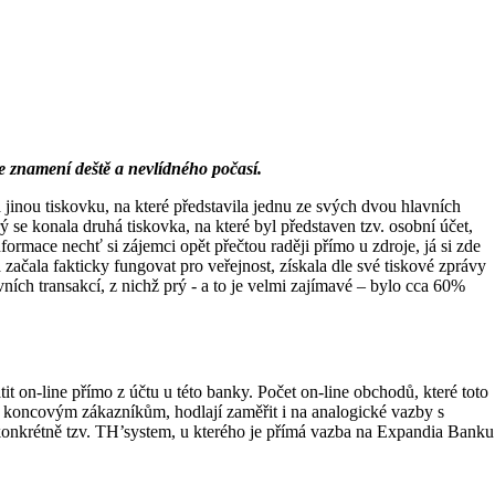
e znamení deště a nevlídného počasí.
jinou tiskovku, na které představila jednu ze svých dvou hlavních
rý se konala druhá tiskovka, na které byl představen tzv. osobní účet,
ormace nechť si zájemci opět přečtou raději přímo u zdroje, já si zde
ačala fakticky fungovat pro veřejnost, získala dle své tiskové zprávy
ích transakcí, z nichž prý - a to je velmi zajímavé – bylo cca 60%
 on-line přímo z účtu u této banky. Počet on-line obchodů, které toto
it koncovým zákazníkům, hodlají zaměřit i na analogické vazby s
l konkrétně tzv. TH’system, u kterého je přímá vazba na Expandia Banku