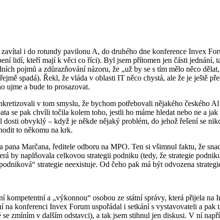
zavítal i do rotundy pavilonu A, do druhého dne konference Invex For
ní lidí, kteří mají k věci co říci). Byl jsem přítomen jen části jednání,
dních pojmů a zdůrazňování názoru, že „už by se s tím mělo něco dělat, 
mě spadá). Řekl, že vláda v oblasti IT něco chystá, ale že je ještě pře
ho ujme a bude to prosazovat.
onkretizovali v tom smyslu, že bychom potřebovali nějakého českého Al 
bata se pak chvíli točila kolem toho, jestli ho máme hledat nebo ne a ja
l dosti obvyklý – když je někde nějaký problém, do jehož řešení se n
e hodit to někomu na krk.
ka pana Marčana, ředitele odboru na MPO. Ten si všimnul faktu, že sna
erá by naplňovala celkovou strategii podniku (tedy, že strategie podniku
podniková“ strategie neexistuje. Od čeho pak má být odvozena strategi
kompetentní a „výkonnou“ osobou ze státní správy, která přijela na Inv
a konferenci Invex Forum uspořádal i setkání s vystavovateli a pak ta
é se zmíním v dalším odstavci), a tak jsem stihnul jen diskusi. V ní nap