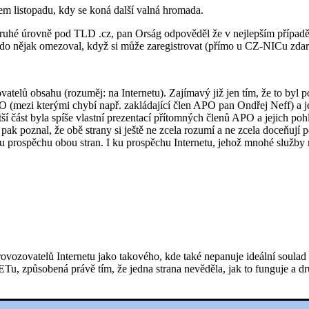
m listopadu, kdy se koná další valná hromada.
ruhé úrovně pod TLD .cz, pan Orság odpověděl že v nejlepším případě 
do nějak omezoval, když si může zaregistrovat (přímo u CZ-NICu zdarm
telů obsahu (rozuměj: na Internetu). Zajímavý již jen tím, že to byl p
PO (mezi kterými chybí např. zakládající člen APO pan Ondřej Neff) a je
ší část byla spíše vlastní prezentací přítomných členů APO a jejich p
 pak poznal, že obě strany si ještě ne zcela rozumí a ne zcela doceňují 
ku prospěchu obou stran. I ku prospěchu Internetu, jehož mnohé služby
provozovatelů Internetu jako takového, kde také nepanuje ideální soula
u, způsobená právě tím, že jedna strana nevěděla, jak to funguje a dr