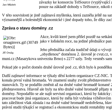
závazky ke konsorciu TelSource (vyplývající z
Jan Mládek
pouze na základě dohody s TelSource, nikoli
V této souvislosti je jistě zajímavá myšlenka, která zazněla ještě 
významnější a bolestnější ekonomické i jiné dopady toho, že díky zac
Zpráva o stavu domény .cz
Akce, kvůli které jsem přišel pozdě na setkán
jako v loňském roce, na jediné přednášce pan 
Jeho přednáška začala tradičně údaji o vývoj
Jiří Orság
„obydlenou“ doménou 2. úrovně je cvut.cz, ve
muni.cz (Masarykova univerzita Brno) s 2277 uzly. Tedy vesměs sam
Pokud jde o počet domén druhé úrovně pod .cz, těch bylo k pondělku 
Další zajímavé informace se týkaly dění kolem organizace CZ-NIC. Ta
konala první valná hromada. Ve znamení snahy zvolit představenstvo a
stanovách. Ty se podařilo změnit až na druhé valné hromadě konané 25.
představenstva. Hlavně ale byly na této druhé valné hromadě přijaty
domény. Nepodařilo se ale najít servisní organizaci, která by faktick
pracovat bude jiná organizace, která by měla být vybrána výběrovým ří
tato záležitost však zůstala i na druhé valné hromadě nedořešena, h
právní studii týkající se registrací a ekonomickou studii rentability regi