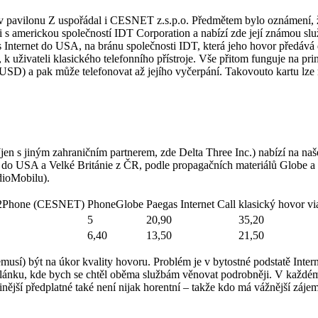
 pavilonu Z uspořádal i CESNET z.s.p.o. Předmětem bylo oznámení, že 
s americkou společností IDT Corporation a nabízí zde její známou služ
es Internet do USA, na bránu společnosti IDT, která jeho hovor předává d
k uživateli klasického telefonního přístroje. Vše přitom funguje na pri
USD) a pak může telefonovat až jejího vyčerpání. Takovouto kartu lz
(jen s jiným zahraničním partnerem, zde Delta Three Inc.) nabízí na n
u do USA a Velké Británie z ČR, podle propagačních materiálů Globe a
dioMobilu).
2Phone (CESNET)
PhoneGlobe
Paegas Internet Call
klasický hovor v
5
20,90
35,20
6,40
13,50
21,50
musí) být na úkor kvality hovoru. Problém je v bytostné podstatě Inter
lánku, kde bych se chtěl oběma službám věnovat podrobněji. V každém p
nější předplatné také není nijak horentní – takže kdo má vážnější zájem