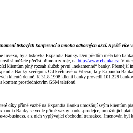
namení tiskových konferencí a mnoha odborných akcí. A ještě více v
ne Invexu, byla tiskovka Expandia Banky. Den předtím měla tato banka 
nosti si můžete přečíst přímo u zdroje, na
http://www.ebanka.cz
. V úte
ízí klientům plný rozsah služeb první „nekamenné“ banky. Přesnější inf
 Expandia Banky zveřejnili. Od květnového Fibexu, kdy Expandia Banka z
ých klientů denně. K 31.8.1998 klienti banky provedli 101.228 bankovn
e s kontem prostřednictvím GSM telefonů.
teré díky přímé vazbě na Expandia Banku umožňují svým klientům platit
ů Expandia Banky se vedle přímé vazby banka-prodejce, umožňující plat
iness-to-business, a z nich vyplývající obchodní transakce. Jmenován by