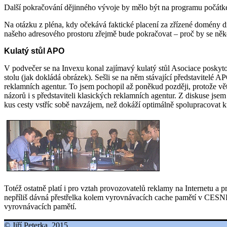
Další pokračování dějinného vývoje by mělo být na programu počátke
Na otázku z pléna, kdy očekává faktické placení za zřízené domény d
našeho adresového prostoru zřejmě bude pokračovat – proč by se něk
Kulatý stůl APO
V podvečer se na Invexu konal zajímavý kulatý stůl Asociace poskytova
stolu (jak dokládá obrázek). Sešli se na něm stávající představitelé A
reklamních agentur. To jsem pochopil až poněkud později, protože vět
názorů i s představiteli klasických reklamních agentur. Z diskuse jsem
kus cesty vstříc sobě navzájem, než dokáží optimálně spolupracovat 
Totéž ostatně platí i pro vztah provozovatelů reklamy na Internetu a 
nepříliš dávná přestřelka kolem vyrovnávacích cache pamětí v CESNET
vyrovnávacích pamětí.
© Jiří Peterka, 2015