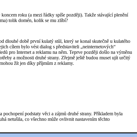
koncem roku (a mezi řádky spíše později). Takže stávající plenění
a) tolik domén, kolik se mu zlíbí?
od dlouhé době první kulatý stůl, který se konal skutečně u kulatého
jich cílem bylo vést dialog s představiteli „neinternetových“
ohledů pro Internet a reklamu na něm. Teprve později došlo na výměnu
potřeby a možnosti druhé strany. Zřejmě ještě budou muset ujít určitý
 mohou žít jen díky příjmům z reklamy.
d a pochopení podstaty věci a zájmů druhé strany. Příkladem byla
uhá netušila, co všechno může ovlivnit nastavením těchto