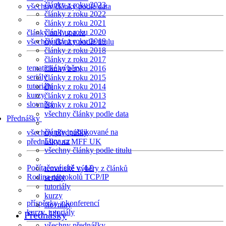
články z roku 2023
všechny články podle data
články z roku 2022
články z roku 2021
články z roku 2020
články na Lupa.cz
články z roku 2019
všechny články podle titulu
články z roku 2018
články z roku 2017
tematické výběry
články z roku 2016
seriály
články z roku 2015
tutoriály
články z roku 2014
kurzy
články z roku 2013
slovníky
články z roku 2012
všechny články podle data
Přednášky
články, publikované na
všechny přednášky
Lupa.cz
přednášky na MFF UK
všechny články podle titulu
Počítačové sítě v. 4.0
tematické výběry z článků
Rodina protokolů TCP/IP
seriály
tutoriály
kurzy
příspěvky z konferencí
slovníky
kurzy, tutoriály
Přednášky
všechny přednášky