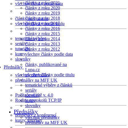
články z roku 2021
všechny články podle data
články z roku 2020
články z roku 2019
články z roku 2018
články na Lupa.cz
články z roku 2017
všechny články podle titulu
články z roku 2016
články z roku 2015
tematické výběry
články z roku 2014
seriály
články z roku 2013
tutoriály
články z roku 2012
kurzy
všechny články podle data
slovníky
články, publikované na
Přednášky
Lupa.cz
všechny články podle titulu
všechny přednášky
přednášky na MFF UK
tematické výběry z článků
seriály
Počítačové sítě v. 4.0
tutoriály
Rodina protokolů TCP/IP
kurzy
slovníky
Přednášky
příspěvky z konferencí
všechny přednášky
kurzy, tutoriály
přednášky na MFF UK