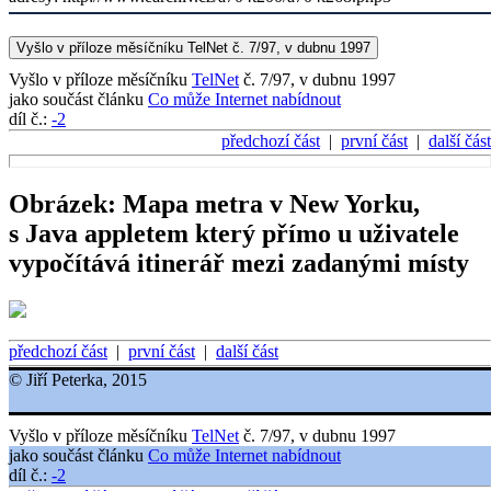
Vyšlo v příloze měsíčníku TelNet č. 7/97, v dubnu 1997
Vyšlo v příloze měsíčníku
TelNet
č. 7/97, v dubnu 1997
jako součást článku
Co může Internet nabídnout
díl č.:
-2
předchozí část
|
první část
|
další část
Obrázek: Mapa metra v New Yorku,
s Java appletem který přímo u uživatele
vypočítává itinerář mezi zadanými místy
předchozí část
|
první část
|
další část
© Jiří Peterka, 2015
Vyšlo v příloze měsíčníku
TelNet
č. 7/97, v dubnu 1997
jako součást článku
Co může Internet nabídnout
díl č.:
-2