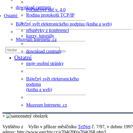
download centrum
Počítačové sítě v. 4.0
Rodina protokolů TCP/IP
Ostatní
Báječný svět elektronického podpisu (kniha a web)
příspěvky z konferencí
kurzy, tutoriály
Muzeum Internetu .cz
download centrum
Ostatní
moje osobní stránky
Báječný svět elektronického
podpisu
(kniha a web)
Muzeum Internetu .cz
×
Vytištěno z
Vyšlo v příloze měsíčníku
TelNet
č. 7/97, v dubnu 1997
adresy: http://www.earchiv.cz/a704t200/a704t268.php3